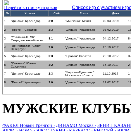
Перейти к списку игроков
Список игр с участием игр
№
Хозяин
Счёт
Гость
Дата
1
"Динамо" Краснодар
3:0
"Минчанка" Минск
02.03.2019
19
2
"Протон" Саратов
2:3
"Динамо" Краснодар
03.02.2019
15
"Уралочка-НТМК"
3
3:1
"Динамо" Краснодар
04.12.2017
8-
Свердловская область
"Ленинградка" Санкт-
4
3:0
"Динамо" Краснодар
26.10.2017
4-
Петербург
5
"Динамо" Краснодар
0:3
"Протон" Саратов
20.10.2017
3-
"Сахалин" Южно-
6
3:2
"Динамо" Краснодар
16.10.2017
2-
Сахалинск
"Заречье-Одинцово"
7
"Динамо" Краснодар
2:3
11.10.2017
1-
Московская область
8
"Енисей" Красноярск
3:0
"Динамо" Краснодар
17.02.2017
18
МУЖСКИЕ КЛУБ
ФАКЕЛ Новый Уренгой ›
ДИНАМО Москва ›
ЗЕНИТ-КАЗАНЬ
ЮГРА ›
НОВА ›
ЯРОСЛАВИЧ ›
КУЗБАСС ›
ЕНИСЕЙ ›
ЮГРА