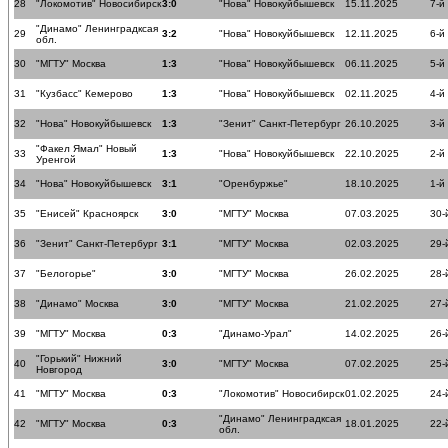
28
"Локомотив" Новосибирск
3:0
"Нова" Новокуйбышевск
15.11.2025
7-й
"Динамо" Ленинградксая
29
3:2
"Нова" Новокуйбышевск
12.11.2025
6-й
обл.
30
"МГТУ" Москва
1:3
"Нова" Новокуйбышевск
06.11.2025
5-й
31
"Кузбасс" Кемерово
1:3
"Нова" Новокуйбышевск
02.11.2025
4-й
32
"Нова" Новокуйбышевск
1:3
"Зенит" Санкт-Петербург
26.10.2025
3-й
"Факел Ямал" Новый
33
1:3
"Нова" Новокуйбышевск
22.10.2025
2-й
Уренгой
34
"Нова" Новокуйбышевск
3:1
"Оренбуржье"
18.10.2025
1-й
35
"Енисей" Красноярск
3:0
"МГТУ" Москва
07.03.2025
30-
36
"Зенит" Санкт-Петербург
3:1
"МГТУ" Москва
02.03.2025
29-
37
"Белогорье"
3:0
"МГТУ" Москва
26.02.2025
28-
38
"Динамо" Москва
3:0
"МГТУ" Москва
21.02.2025
27-
39
"МГТУ" Москва
0:3
"Динамо-Урал"
14.02.2025
26-
"Горький" Нижний
40
3:0
"МГТУ" Москва
07.02.2025
25-
Новгород
41
"МГТУ" Москва
0:3
"Локомотив" Новосибирск
01.02.2025
24-
"Динамо" Ленинградксая
42
"МГТУ" Москва
0:3
18.01.2025
22-
обл.