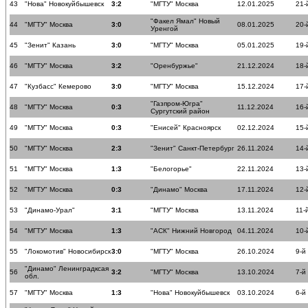
43
"Нова" Новокуйбышевск
3:2
"МГТУ" Москва
12.01.2025
21-
"Факел Ямал" Новый
44
"МГТУ" Москва
3:0
08.01.2025
20-
Уренгой
45
"Зенит" Казань
3:0
"МГТУ" Москва
05.01.2025
19-
46
"МГТУ" Москва
3:2
"Оренбуржье"
21.12.2024
18-
47
"Кузбасс" Кемерово
3:0
"МГТУ" Москва
15.12.2024
17-
"Газпром-Югра"
48
"МГТУ" Москва
0:3
11.12.2024
16-
Сургутский район
49
"МГТУ" Москва
0:3
"Енисей" Красноярск
02.12.2024
15-
50
"МГТУ" Москва
2:3
"Зенит" Санкт-Петербург
26.11.2024
14-
51
"МГТУ" Москва
1:3
"Белогорье"
22.11.2024
13-
52
"МГТУ" Москва
0:3
"Динамо" Москва
17.11.2024
12-
53
"Динамо-Урал"
3:1
"МГТУ" Москва
13.11.2024
11-
54
"МГТУ" Москва
1:3
"АСК" Нижний Новгород
04.11.2024
10-
55
"Локомотив" Новосибирск
3:0
"МГТУ" Москва
26.10.2024
9-й
"Динамо" Ленинградксая
56
3:2
"МГТУ" Москва
13.10.2024
7-й
обл.
57
"МГТУ" Москва
1:3
"Нова" Новокуйбышевск
03.10.2024
6-й