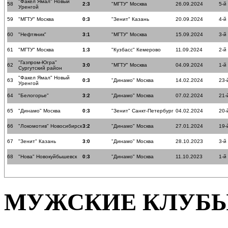
"Факел Ямал" Новый
58
2:3
"МГТУ" Москва
26.09.2024
5-й
Уренгой
59
"МГТУ" Москва
0:3
"Зенит" Казань
20.09.2024
4-й
60
"Нефтяник"
3:1
"МГТУ" Москва
15.09.2024
3-й
61
"МГТУ" Москва
1:3
"Кузбасс" Кемерово
11.09.2024
2-й
"Газпром-Югра"
62
3:0
"МГТУ" Москва
04.09.2024
1-й
Сургутский район
"Факел Ямал" Новый
63
0:3
"Динамо" Москва
14.02.2024
23-
Уренгой
64
"Белогорье"
3:2
"Динамо" Москва
07.02.2024
21-
65
"Динамо" Москва
0:3
"Зенит" Санкт-Петербург
04.02.2024
20-
66
"Локомотив" Новосибирск
3:2
"Динамо" Москва
27.01.2024
19-
67
"Зенит" Казань
3:0
"Динамо" Москва
28.10.2023
3-й
68
"Нова" Новокуйбышевск
0:3
"Динамо" Москва
11.10.2023
1-й
МУЖСКИЕ КЛУБ