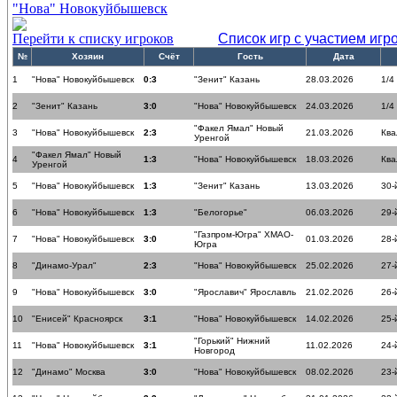
"Нова" Новокуйбышевск
Перейти к списку игроков
Список игр с участием игр
№
Хозяин
Счёт
Гость
Дата
1
"Нова" Новокуйбышевск
0:3
"Зенит" Казань
28.03.2026
1/4
2
"Зенит" Казань
3:0
"Нова" Новокуйбышевск
24.03.2026
1/4
"Факел Ямал" Новый
3
"Нова" Новокуйбышевск
2:3
21.03.2026
Ква
Уренгой
"Факел Ямал" Новый
4
1:3
"Нова" Новокуйбышевск
18.03.2026
Ква
Уренгой
5
"Нова" Новокуйбышевск
1:3
"Зенит" Казань
13.03.2026
30-
6
"Нова" Новокуйбышевск
1:3
"Белогорье"
06.03.2026
29-
"Газпром-Югра" ХМАО-
7
"Нова" Новокуйбышевск
3:0
01.03.2026
28-
Югра
8
"Динамо-Урал"
2:3
"Нова" Новокуйбышевск
25.02.2026
27-
9
"Нова" Новокуйбышевск
3:0
"Ярославич" Ярославль
21.02.2026
26-
10
"Енисей" Красноярск
3:1
"Нова" Новокуйбышевск
14.02.2026
25-
"Горький" Нижний
11
"Нова" Новокуйбышевск
3:1
11.02.2026
24-
Новгород
12
"Динамо" Москва
3:0
"Нова" Новокуйбышевск
08.02.2026
23-