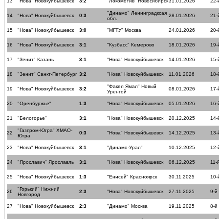
13
"Нова" Новокуйбышевск
3:2
"Локомотив" Новосибирск
31.01.2026
22-
"Динамо" Ленинградксая
14
"Нова" Новокуйбышевск
0:3
28.01.2026
21-
обл.
15
"Нова" Новокуйбышевск
3:0
"МГТУ" Москва
24.01.2026
20-
16
"Нова" Новокуйбышевск
3:1
"Кузбасс" Кемерово
18.01.2026
19-
17
"Зенит" Казань
3:1
"Нова" Новокуйбышевск
14.01.2026
15-
18
"Зенит" Санкт-Петербург
3:2
"Нова" Новокуйбышевск
11.01.2026
18-
"Факел Ямал" Новый
19
"Нова" Новокуйбышевск
3:2
08.01.2026
17-
Уренгой
20
"Оренбуржье"
1:3
"Нова" Новокуйбышевск
05.01.2026
16-
21
"Белогорье"
3:1
"Нова" Новокуйбышевск
20.12.2025
14-
"Газпром-Югра" ХМАО-
22
0:3
"Нова" Новокуйбышевск
14.12.2025
13-
Югра
23
"Нова" Новокуйбышевск
3:1
"Динамо-Урал"
10.12.2025
12-
24
"Ярославич" Ярославль
3:1
"Нова" Новокуйбышевск
06.12.2025
11-
25
"Нова" Новокуйбышевск
1:3
"Енисей" Красноярск
30.11.2025
10-
"Горький" Нижний
26
2:3
"Нова" Новокуйбышевск
27.11.2025
9-й
Новгород
27
"Нова" Новокуйбышевск
2:3
"Динамо" Москва
19.11.2025
8-й