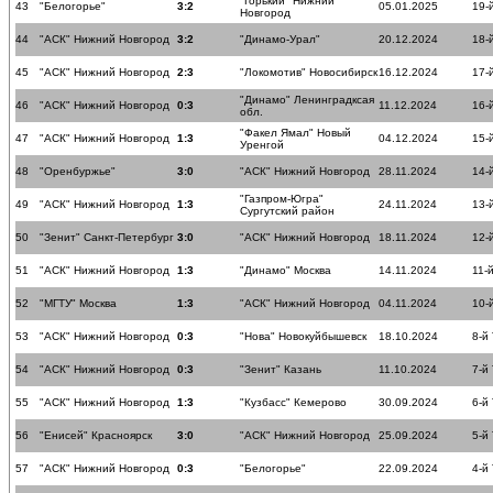
"Горький" Нижний
43
"Белогорье"
3:2
05.01.2025
19-
Новгород
44
"АСК" Нижний Новгород
3:2
"Динамо-Урал"
20.12.2024
18-
45
"АСК" Нижний Новгород
2:3
"Локомотив" Новосибирск
16.12.2024
17-
"Динамо" Ленинградксая
46
"АСК" Нижний Новгород
0:3
11.12.2024
16-
обл.
"Факел Ямал" Новый
47
"АСК" Нижний Новгород
1:3
04.12.2024
15-
Уренгой
48
"Оренбуржье"
3:0
"АСК" Нижний Новгород
28.11.2024
14-
"Газпром-Югра"
49
"АСК" Нижний Новгород
1:3
24.11.2024
13-
Сургутский район
50
"Зенит" Санкт-Петербург
3:0
"АСК" Нижний Новгород
18.11.2024
12-
51
"АСК" Нижний Новгород
1:3
"Динамо" Москва
14.11.2024
11-
52
"МГТУ" Москва
1:3
"АСК" Нижний Новгород
04.11.2024
10-
53
"АСК" Нижний Новгород
0:3
"Нова" Новокуйбышевск
18.10.2024
8-й
54
"АСК" Нижний Новгород
0:3
"Зенит" Казань
11.10.2024
7-й
55
"АСК" Нижний Новгород
1:3
"Кузбасс" Кемерово
30.09.2024
6-й
56
"Енисей" Красноярск
3:0
"АСК" Нижний Новгород
25.09.2024
5-й
57
"АСК" Нижний Новгород
0:3
"Белогорье"
22.09.2024
4-й