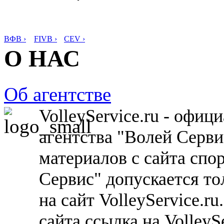
ВФВ ›
FIVB ›
CEV ›
О НАС
Об агентстве
VolleyService.ru - офи
агентства "Волей Серв
материалов с сайта спо
Сервис" допускается то
на сайт VolleyService.r
сайта ссылка на VolleyS