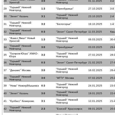
28
3:0
01.11.2025
4-й
Уренгой
Новгород
"Горький" Нижний
29
1:3
"Оренбуржье"
27.10.2025
3-й
Новгород
"Горький" Нижний
30
"Зенит" Казань
3:1
23.10.2025
2-й
Новгород
"Горький" Нижний
31
3:2
"Белогорье"
19.10.2025
1-й
Новгород
"Горький" Нижний
32
0:3
"Зенит" Санкт-Петербург
11.03.2025
Ква
Новгород
"Факел Ямал" Новый
"Горький" Нижний
33
1:3
06.03.2025
30-
Уренгой
Новгород
"Горький" Нижний
34
3:0
"Оренбуржье"
03.03.2025
29-
Новгород
"Газпром-Югра" ХМАО-
"Горький" Нижний
35
3:2
27.02.2025
28-
Югра
Новгород
"Горький" Нижний
36
0:3
"Зенит" Санкт-Петербург
21.02.2025
27-
Новгород
"Горький" Нижний
37
"Динамо" Москва
3:0
16.02.2025
26-
Новгород
"Горький" Нижний
38
3:0
"МГТУ" Москва
07.02.2025
25-
Новгород
"Горький" Нижний
39
"Нова" Новокуйбышевск
0:3
24.01.2025
23-
Новгород
"Горький" Нижний
40
"Зенит" Казань
3:0
19.01.2025
22-
Новгород
"Горький" Нижний
41
"Кузбасс" Кемерово
3:1
12.01.2025
21-
Новгород
"Горький" Нижний
42
2:3
"Енисей" Красноярск
09.01.2025
20-
Новгород