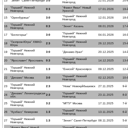
13
"Зенит" Санкт-Петербург
3:0
22.01.2026
20-
Новгород
"Горький" Нижний
"Факел Ямал" Новый
14
0:3
17.01.2026
19-
Новгород
Уренгой
"Горький" Нижний
15
"Оренбуржье"
3:0
12.01.2026
18-
Новгород
"Горький" Нижний
16
0:3
"Зенит" Казань
08.01.2026
17-
Новгород
"Горький" Нижний
17
"Белогорье"
3:0
04.01.2026
16-
Новгород
"Газпром-Югра" ХМАО-
"Горький" Нижний
18
2:3
26.12.2025
15-
Югра
Новгород
"Горький" Нижний
19
3:0
"Динамо-Урал"
20.12.2025
14-
Новгород
"Горький" Нижний
20
"Ярославич" Ярославль
0:3
14.12.2025
13-
Новгород
"Горький" Нижний
21
1:3
"Енисей" Красноярск
09.12.2025
12-
Новгород
"Горький" Нижний
22
"Динамо" Москва
3:0
02.12.2025
10-
Новгород
"Горький" Нижний
23
2:3
"Нова" Новокуйбышевск
27.11.2025
9-й
Новгород
"Динамо" Ленинградксая
"Горький" Нижний
24
2:3
23.11.2025
8-й
обл.
Новгород
"Горький" Нижний
25
3:2
"МГТУ" Москва
17.11.2025
7-й
Новгород
"Горький" Нижний
26
"Кузбасс" Кемерово
1:3
13.11.2025
6-й
Новгород
"Горький" Нижний
27
1:3
"Зенит" Санкт-Петербург
08.11.2025
5-й
Новгород
"Факел Ямал" Новый
"Горький" Нижний