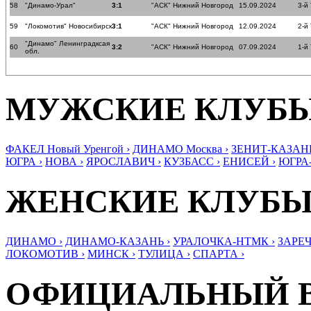
58
"Динамо-Урал"
3:1
"АСК" Нижний Новгород
15.09.2024
3-й
59
"Локомотив" Новосибирск
3:1
"АСК" Нижний Новгород
12.09.2024
2-й
"Динамо" Ленинградксая
60
3:2
"АСК" Нижний Новгород
07.09.2024
1-й
обл.
МУЖСКИЕ КЛУБ
ФАКЕЛ Новый Уренгой ›
ДИНАМО Москва ›
ЗЕНИТ-КАЗАНЬ
ЮГРА ›
НОВА ›
ЯРОСЛАВИЧ ›
КУЗБАСС ›
ЕНИСЕЙ ›
ЮГРА
ЖЕНСКИЕ КЛУБ
ДИНАМО ›
ДИНАМО-КАЗАНЬ ›
УРАЛОЧКА-НТМК ›
ЗАРЕЧ
ЛОКОМОТИВ ›
МИНСК ›
ТУЛИЦА ›
СПАРТА ›
ОФИЦИАЛЬНЫЙ 