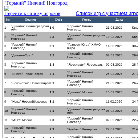
"Горький" Нижний Новгород
Перейти к списку игроков
Список игр с участием игр
№
Хозяин
Счёт
Гость
Дата
"Динамо" Ленинградксая
"Горький" Нижний
1
3:0
21.03.2026
Ква
обл.
Новгород
"Горький" Нижний
"Динамо" Ленинградксая
2
2:3
18.03.2026
Ква
Новгород
обл.
"Горький" Нижний
"Газпром-Югра" ХМАО-
3
3:1
14.03.2026
30-
Новгород
Югра
"Горький" Нижний
4
"Динамо-Урал"
3:2
08.03.2026
29-
Новгород
"Горький" Нижний
5
1:3
"Ярославич" Ярославль
02.03.2026
28-
Новгород
"Горький" Нижний
6
"Енисей" Красноярск
3:1
25.02.2026
27-
Новгород
"Горький" Нижний
7
"Локомотив" Новосибирск
3:1
21.02.2026
26-
Новгород
"Горький" Нижний
8
1:3
"Динамо" Москва
15.02.2026
25-
Новгород
"Горький" Нижний
9
"Нова" Новокуйбышевск
3:1
11.02.2026
24-
Новгород
"Горький" Нижний
"Динамо" Ленинградксая
10
3:1
06.02.2026
23-
Новгород
обл.
"Горький" Нижний
11
"МГТУ" Москва
2:3
02.02.2026
22-
Новгород
"Горький" Нижний
12
2:3
"Кузбасс" Кемерово
27.01.2026
21-
Новгород
"Горький" Нижний