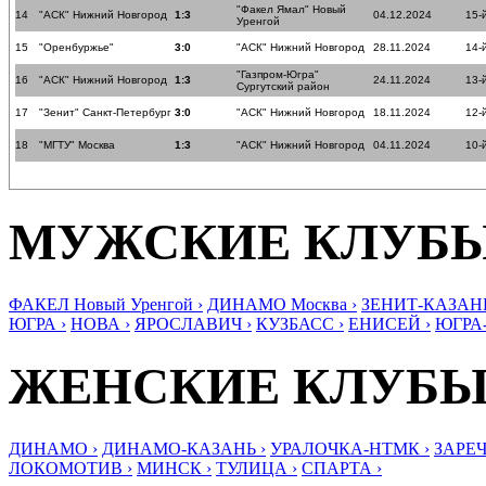
"Факел Ямал" Новый
14
"АСК" Нижний Новгород
1:3
04.12.2024
15-
Уренгой
15
"Оренбуржье"
3:0
"АСК" Нижний Новгород
28.11.2024
14-
"Газпром-Югра"
16
"АСК" Нижний Новгород
1:3
24.11.2024
13-
Сургутский район
17
"Зенит" Санкт-Петербург
3:0
"АСК" Нижний Новгород
18.11.2024
12-
18
"МГТУ" Москва
1:3
"АСК" Нижний Новгород
04.11.2024
10-
МУЖСКИЕ КЛУБ
ФАКЕЛ Новый Уренгой ›
ДИНАМО Москва ›
ЗЕНИТ-КАЗАНЬ
ЮГРА ›
НОВА ›
ЯРОСЛАВИЧ ›
КУЗБАСС ›
ЕНИСЕЙ ›
ЮГРА
ЖЕНСКИЕ КЛУБ
ДИНАМО ›
ДИНАМО-КАЗАНЬ ›
УРАЛОЧКА-НТМК ›
ЗАРЕЧ
ЛОКОМОТИВ ›
МИНСК ›
ТУЛИЦА ›
СПАРТА ›