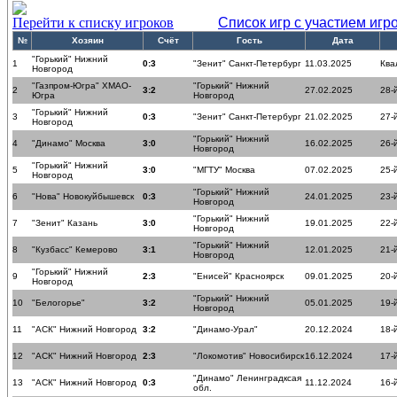
Перейти к списку игроков
Список игр с участием игр
№
Хозяин
Счёт
Гость
Дата
"Горький" Нижний
1
0:3
"Зенит" Санкт-Петербург
11.03.2025
Ква
Новгород
"Газпром-Югра" ХМАО-
"Горький" Нижний
2
3:2
27.02.2025
28-
Югра
Новгород
"Горький" Нижний
3
0:3
"Зенит" Санкт-Петербург
21.02.2025
27-
Новгород
"Горький" Нижний
4
"Динамо" Москва
3:0
16.02.2025
26-
Новгород
"Горький" Нижний
5
3:0
"МГТУ" Москва
07.02.2025
25-
Новгород
"Горький" Нижний
6
"Нова" Новокуйбышевск
0:3
24.01.2025
23-
Новгород
"Горький" Нижний
7
"Зенит" Казань
3:0
19.01.2025
22-
Новгород
"Горький" Нижний
8
"Кузбасс" Кемерово
3:1
12.01.2025
21-
Новгород
"Горький" Нижний
9
2:3
"Енисей" Красноярск
09.01.2025
20-
Новгород
"Горький" Нижний
10
"Белогорье"
3:2
05.01.2025
19-
Новгород
11
"АСК" Нижний Новгород
3:2
"Динамо-Урал"
20.12.2024
18-
12
"АСК" Нижний Новгород
2:3
"Локомотив" Новосибирск
16.12.2024
17-
"Динамо" Ленинградксая
13
"АСК" Нижний Новгород
0:3
11.12.2024
16-
обл.