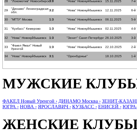
28
"Локомотив" Новосибирск
3:0
"Нова" Новокуйбышевск
15.11.2025
7-й
"Динамо" Ленинградксая
29
3:2
"Нова" Новокуйбышевск
12.11.2025
6-й
обл.
30
"МГТУ" Москва
1:3
"Нова" Новокуйбышевск
06.11.2025
5-й
31
"Кузбасс" Кемерово
1:3
"Нова" Новокуйбышевск
02.11.2025
4-й
32
"Нова" Новокуйбышевск
1:3
"Зенит" Санкт-Петербург
26.10.2025
3-й
"Факел Ямал" Новый
33
1:3
"Нова" Новокуйбышевск
22.10.2025
2-й
Уренгой
34
"Нова" Новокуйбышевск
3:1
"Оренбуржье"
18.10.2025
1-й
МУЖСКИЕ КЛУБ
ФАКЕЛ Новый Уренгой ›
ДИНАМО Москва ›
ЗЕНИТ-КАЗАНЬ
ЮГРА ›
НОВА ›
ЯРОСЛАВИЧ ›
КУЗБАСС ›
ЕНИСЕЙ ›
ЮГРА
ЖЕНСКИЕ КЛУБ