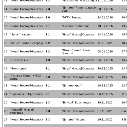
13
"Нова" Новокуйбышевск
3:2
"Локомотив" Новосибирск
31.01.2026
22-
"Динамо" Ленинградксая
14
"Нова" Новокуйбышевск
0:3
28.01.2026
21-
обл.
15
"Нова" Новокуйбышевск
3:0
"МГТУ" Москва
24.01.2026
20-
16
"Нова" Новокуйбышевск
3:1
"Кузбасс" Кемерово
18.01.2026
19-
17
"Зенит" Казань
3:1
"Нова" Новокуйбышевск
14.01.2026
15-
18
"Зенит" Санкт-Петербург
3:2
"Нова" Новокуйбышевск
11.01.2026
18-
"Факел Ямал" Новый
19
"Нова" Новокуйбышевск
3:2
08.01.2026
17-
Уренгой
20
"Оренбуржье"
1:3
"Нова" Новокуйбышевск
05.01.2026
16-
21
"Белогорье"
3:1
"Нова" Новокуйбышевск
20.12.2025
14-
"Газпром-Югра" ХМАО-
22
0:3
"Нова" Новокуйбышевск
14.12.2025
13-
Югра
23
"Нова" Новокуйбышевск
3:1
"Динамо-Урал"
10.12.2025
12-
24
"Ярославич" Ярославль
3:1
"Нова" Новокуйбышевск
06.12.2025
11-
25
"Нова" Новокуйбышевск
1:3
"Енисей" Красноярск
30.11.2025
10-
"Горький" Нижний
26
2:3
"Нова" Новокуйбышевск
27.11.2025
9-й
Новгород
27
"Нова" Новокуйбышевск
2:3
"Динамо" Москва
19.11.2025
8-й