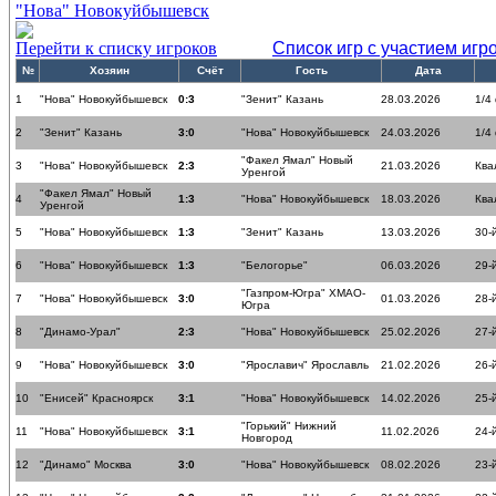
"Нова" Новокуйбышевск
Перейти к списку игроков
Список игр с участием игр
№
Хозяин
Счёт
Гость
Дата
1
"Нова" Новокуйбышевск
0:3
"Зенит" Казань
28.03.2026
1/4
2
"Зенит" Казань
3:0
"Нова" Новокуйбышевск
24.03.2026
1/4
"Факел Ямал" Новый
3
"Нова" Новокуйбышевск
2:3
21.03.2026
Ква
Уренгой
"Факел Ямал" Новый
4
1:3
"Нова" Новокуйбышевск
18.03.2026
Ква
Уренгой
5
"Нова" Новокуйбышевск
1:3
"Зенит" Казань
13.03.2026
30-
6
"Нова" Новокуйбышевск
1:3
"Белогорье"
06.03.2026
29-
"Газпром-Югра" ХМАО-
7
"Нова" Новокуйбышевск
3:0
01.03.2026
28-
Югра
8
"Динамо-Урал"
2:3
"Нова" Новокуйбышевск
25.02.2026
27-
9
"Нова" Новокуйбышевск
3:0
"Ярославич" Ярославль
21.02.2026
26-
10
"Енисей" Красноярск
3:1
"Нова" Новокуйбышевск
14.02.2026
25-
"Горький" Нижний
11
"Нова" Новокуйбышевск
3:1
11.02.2026
24-
Новгород
12
"Динамо" Москва
3:0
"Нова" Новокуйбышевск
08.02.2026
23-