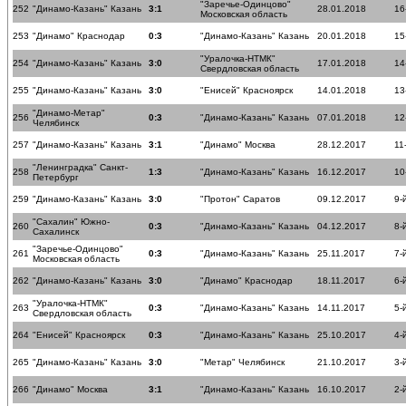
"Заречье-Одинцово"
252
"Динамо-Казань" Казань
3:1
28.01.2018
16
Московская область
253
"Динамо" Краснодар
0:3
"Динамо-Казань" Казань
20.01.2018
15
"Уралочка-НТМК"
254
"Динамо-Казань" Казань
3:0
17.01.2018
14
Свердловская область
255
"Динамо-Казань" Казань
3:0
"Енисей" Красноярск
14.01.2018
13
"Динамо-Метар"
256
0:3
"Динамо-Казань" Казань
07.01.2018
12
Челябинск
257
"Динамо-Казань" Казань
3:1
"Динамо" Москва
28.12.2017
11
"Ленинградка" Санкт-
258
1:3
"Динамо-Казань" Казань
16.12.2017
10
Петербург
259
"Динамо-Казань" Казань
3:0
"Протон" Саратов
09.12.2017
9-
"Сахалин" Южно-
260
0:3
"Динамо-Казань" Казань
04.12.2017
8-
Сахалинск
"Заречье-Одинцово"
261
0:3
"Динамо-Казань" Казань
25.11.2017
7-
Московская область
262
"Динамо-Казань" Казань
3:0
"Динамо" Краснодар
18.11.2017
6-
"Уралочка-НТМК"
263
0:3
"Динамо-Казань" Казань
14.11.2017
5-
Свердловская область
264
"Енисей" Красноярск
0:3
"Динамо-Казань" Казань
25.10.2017
4-
265
"Динамо-Казань" Казань
3:0
"Метар" Челябинск
21.10.2017
3-
266
"Динамо" Москва
3:1
"Динамо-Казань" Казань
16.10.2017
2-