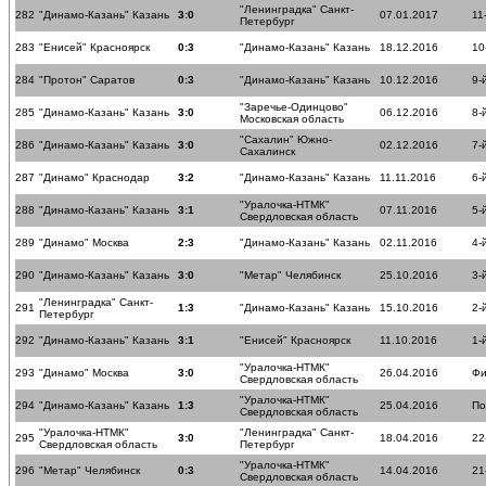
"Ленинградка" Санкт-
282
"Динамо-Казань" Казань
3:0
07.01.2017
11
Петербург
283
"Енисей" Красноярск
0:3
"Динамо-Казань" Казань
18.12.2016
10
284
"Протон" Саратов
0:3
"Динамо-Казань" Казань
10.12.2016
9-
"Заречье-Одинцово"
285
"Динамо-Казань" Казань
3:0
06.12.2016
8-
Московская область
"Сахалин" Южно-
286
"Динамо-Казань" Казань
3:0
02.12.2016
7-
Сахалинск
287
"Динамо" Краснодар
3:2
"Динамо-Казань" Казань
11.11.2016
6-
"Уралочка-НТМК"
288
"Динамо-Казань" Казань
3:1
07.11.2016
5-
Свердловская область
289
"Динамо" Москва
2:3
"Динамо-Казань" Казань
02.11.2016
4-
290
"Динамо-Казань" Казань
3:0
"Метар" Челябинск
25.10.2016
3-
"Ленинградка" Санкт-
291
1:3
"Динамо-Казань" Казань
15.10.2016
2-
Петербург
292
"Динамо-Казань" Казань
3:1
"Енисей" Красноярск
11.10.2016
1-
"Уралочка-НТМК"
293
"Динамо" Москва
3:0
26.04.2016
Фи
Свердловская область
"Уралочка-НТМК"
294
"Динамо-Казань" Казань
1:3
25.04.2016
По
Свердловская область
"Уралочка-НТМК"
"Ленинградка" Санкт-
295
3:0
18.04.2016
22
Свердловская область
Петербург
"Уралочка-НТМК"
296
"Метар" Челябинск
0:3
14.04.2016
21
Свердловская область