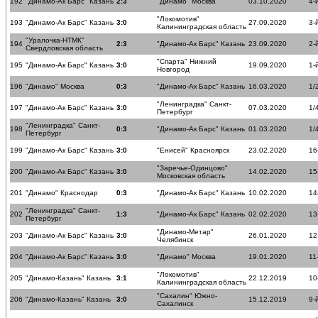
192
"Динамо-Ак Барс" Казань
2:3
"Динамо" Москва
03.10.2020
4-
"Локомотив"
193
"Динамо-Ак Барс" Казань
3:0
27.09.2020
3-
Калининградская область
"Уралочка-НТМК"
194
2:3
"Динамо-Ак Барс" Казань
23.09.2020
2-
Свердловская область
"Спарта" Нижний
195
"Динамо-Ак Барс" Казань
3:0
19.09.2020
1-
Новгород
196
"Динамо" Москва
0:3
"Динамо-Ак Барс" Казань
16.03.2020
1/
"Ленинградка" Санкт-
197
"Динамо-Ак Барс" Казань
3:0
07.03.2020
1/
Петербург
"Ленинградка" Санкт-
198
0:3
"Динамо-Ак Барс" Казань
01.03.2020
1/
Петербург
199
"Динамо-Ак Барс" Казань
3:0
"Енисей" Красноярск
23.02.2020
16
"Заречье-Одинцово"
200
"Динамо-Ак Барс" Казань
3:0
14.02.2020
15
Московская область
201
"Динамо" Краснодар
0:3
"Динамо-Ак Барс" Казань
10.02.2020
14
"Ленинградка" Санкт-
202
1:3
"Динамо-Ак Барс" Казань
02.02.2020
13
Петербург
"Динамо-Метар"
203
"Динамо-Ак Барс" Казань
3:0
26.01.2020
12
Челябинск
204
"Динамо-Ак Барс" Казань
3:0
"Динамо" Москва
19.01.2020
11
"Локомотив"
205
"Динамо-Казань" Казань
3:1
22.12.2019
10
Калининградская область
"Сахалин" Южно-
206
"Динамо-Казань" Казань
3:0
15.12.2019
9-
Сахалинск