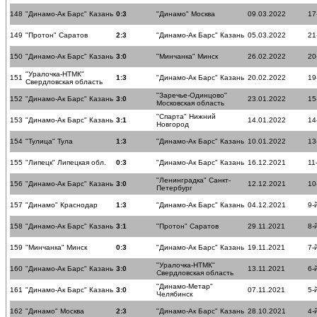
148
"Динамо-Ак Барс" Казань
0:3
"Динамо" Москва
09.03.2022
17
149
"Протон" Саратов
2:3
"Динамо-Ак Барс" Казань
05.03.2022
21
150
"Динамо-Ак Барс" Казань
3:0
"Минчанка" Минск
26.02.2022
20
"Уралочка-НТМК"
151
1:3
"Динамо-Ак Барс" Казань
20.02.2022
19
Свердловская область
"Заречье-Одинцово"
152
"Динамо-Ак Барс" Казань
3:0
23.01.2022
15
Московская область
"Спарта" Нижний
153
"Динамо-Ак Барс" Казань
3:1
14.01.2022
14
Новгород
154
"Тулица" Тула
1:3
"Динамо-Ак Барс" Казань
10.01.2022
13
155
"Липецк" Липецкая обл.
0:3
"Динамо-Ак Барс" Казань
16.12.2021
11
"Ленинградка" Санкт-
156
"Динамо-Ак Барс" Казань
3:0
12.12.2021
10
Петербург
157
"Динамо" Краснодар
1:3
"Динамо-Ак Барс" Казань
04.12.2021
9-
158
"Динамо-Ак Барс" Казань
3:1
"Протон" Саратов
29.11.2021
8-
159
"Минчанка" Минск
0:3
"Динамо-Ак Барс" Казань
19.11.2021
7-
"Уралочка-НТМК"
160
"Динамо-Ак Барс" Казань
3:0
13.11.2021
6-
Свердловская область
"Динамо-Метар"
161
"Динамо-Ак Барс" Казань
3:0
07.11.2021
5-
Челябинск
162
"Динамо" Москва
2:3
"Динамо-Ак Барс" Казань
28.10.2021
4-