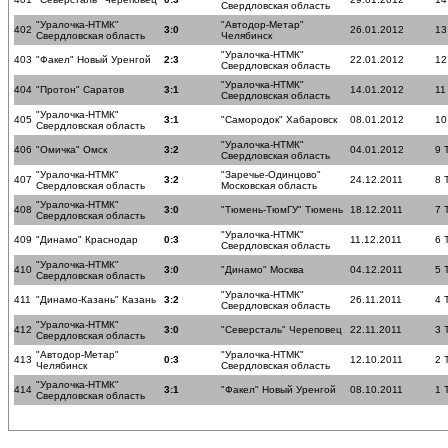
Свердловская область
"Уралочка-НТМК"
"Автодор-Метар"
402
3:0
26.01.2012
13
Свердловская область
Челябинск
"Уралочка-НТМК"
403
"Факел" Новый Уренгой
2:3
22.01.2012
12
Свердловская область
"Уралочка-НТМК"
404
"Протон" Саратов
3:1
14.01.2012
11
Свердловская область
"Уралочка-НТМК"
405
3:1
"Самородок" Хабаровск
08.01.2012
10
Свердловская область
"Уралочка-НТМК"
406
"Омичка" Омск
3:2
04.01.2012
9 
Свердловская область
"Уралочка-НТМК"
"Заречье-Одинцово"
407
3:2
24.12.2011
8 
Свердловская область
Московская область
"Уралочка-НТМК"
408
3:0
"Тюмень-ТюмГУ" Тюмень
18.12.2011
7 
Свердловская область
"Уралочка-НТМК"
409
"Динамо" Краснодар
0:3
11.12.2011
6 
Свердловская область
"Уралочка-НТМК"
410
3:0
"Динамо" Москва
04.12.2011
5 
Свердловская область
"Уралочка-НТМК"
411
"Динамо-Казань" Казань
3:2
26.11.2011
4 
Свердловская область
"Уралочка-НТМК"
412
3:0
"Северсталь" Череповец
22.11.2011
3 
Свердловская область
"Автодор-Метар"
"Уралочка-НТМК"
413
0:3
12.10.2011
2 
Челябинск
Свердловская область
"Уралочка-НТМК"
414
3:1
"Факел" Новый Уренгой
08.10.2011
1 
Свердловская область