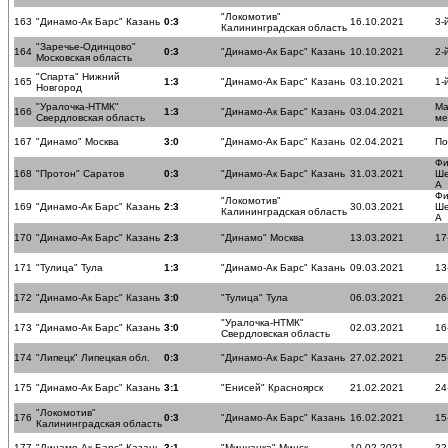
"Локомотив"
163
"Динамо-Ак Барс" Казань
0:3
16.10.2021
3-
Калининградская область
"Заречье-Одинцово"
164
0:3
"Динамо-Ак Барс" Казань
10.10.2021
2-
Московская область
"Спарта" Нижний
165
1:3
"Динамо-Ак Барс" Казань
03.10.2021
1-
Новгород
"Уралочка-НТМК"
Ма
166
1:3
"Динамо-Ак Барс" Казань
03.04.2021
Свердловская область
ме
167
"Динамо" Москва
3:0
"Динамо-Ак Барс" Казань
02.04.2021
По
Фи
168
"Протон" Саратов
0:3
"Динамо-Ак Барс" Казань
31.03.2021
Ше
А
Фи
"Локомотив"
169
"Динамо-Ак Барс" Казань
2:3
30.03.2021
Ше
Калининградская область
А
170
"Динамо-Ак Барс" Казань
2:3
"Динамо" Москва
13.03.2021
17
171
"Тулица" Тула
1:3
"Динамо-Ак Барс" Казань
09.03.2021
13
172
"Динамо-Ак Барс" Казань
3:0
"Тулица" Тула
06.03.2021
26
"Уралочка-НТМК"
173
"Динамо-Ак Барс" Казань
3:0
02.03.2021
16
Свердловская область
174
"Липецк" Липецкая обл.
0:3
"Динамо-Ак Барс" Казань
27.02.2021
25
175
"Динамо-Ак Барс" Казань
3:1
"Енисей" Красноярск
21.02.2021
24
"Локомотив"
176
0:3
"Динамо-Ак Барс" Казань
16.02.2021
15
Калининградская область
177
"Динамо-Ак Барс" Казань
3:1
"Минчанка" Минск
10.02.2021
22