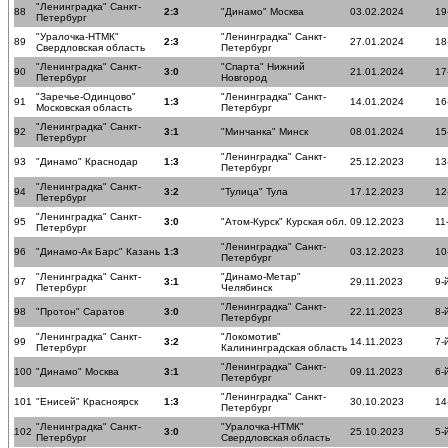
"Ленинградка" Санкт-
88
2:3
"Динамо" Москва
03.02.2024
19
Петербург
"Уралочка-НТМК"
"Ленинградка" Санкт-
89
2:3
27.01.2024
18
Свердловская область
Петербург
"Ленинградка" Санкт-
"Спарта" Нижний
90
3:0
21.01.2024
17
Петербург
Новгород
"Заречье-Одинцово"
"Ленинградка" Санкт-
91
1:3
14.01.2024
16
Московская область
Петербург
"Ленинградка" Санкт-
92
3:1
"Минчанка" Минск
08.01.2024
15
Петербург
"Ленинградка" Санкт-
93
"Динамо" Краснодар
1:3
25.12.2023
13
Петербург
"Ленинградка" Санкт-
94
3:2
"Тулица" Тула
17.12.2023
12
Петербург
"Ленинградка" Санкт-
95
3:0
"Атом-Курск" Курская обл.
09.12.2023
11
Петербург
"Ленинградка" Санкт-
96
"Динамо-Ак Барс" Казань
1:3
03.12.2023
10
Петербург
"Ленинградка" Санкт-
"Динамо-Метар"
97
3:1
29.11.2023
9-
Петербург
Челябинск
"Ленинградка" Санкт-
98
"Протон" Саратов
3:0
22.11.2023
8-
Петербург
"Ленинградка" Санкт-
"Локомотив"
99
3:2
14.11.2023
7-
Петербург
Калининградская область
"Ленинградка" Санкт-
100
"Динамо" Москва
3:1
09.11.2023
6-
Петербург
"Ленинградка" Санкт-
101
"Енисей" Красноярск
1:3
30.10.2023
14
Петербург
"Ленинградка" Санкт-
"Уралочка-НТМК"
102
3:0
25.10.2023
5-
Петербург
Свердловская область