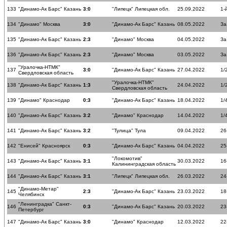
133
"Динамо-Ак Барс" Казань
3:0
"Липецк" Липецкая обл.
25.09.2022
1-
134
"Динамо" Москва
3:0
"Динамо-Ак Барс" Казань
08.05.2022
За
135
"Динамо-Ак Барс" Казань
2:3
"Динамо" Москва
04.05.2022
За
136
"Динамо-Ак Барс" Казань
2:3
"Динамо" Москва
03.05.2022
За
"Уралочка-НТМК"
137
3:0
"Динамо-Ак Барс" Казань
27.04.2022
1/
Свердловская область
"Уралочка-НТМК"
138
"Динамо-Ак Барс" Казань
1:3
24.04.2022
1/
Свердловская область
139
"Динамо" Краснодар
0:3
"Динамо-Ак Барс" Казань
18.04.2022
1/
140
"Динамо-Ак Барс" Казань
3:2
"Динамо" Краснодар
14.04.2022
1/
141
"Динамо-Ак Барс" Казань
3:2
"Тулица" Тула
09.04.2022
26
142
"Енисей" Красноярск
0:3
"Динамо-Ак Барс" Казань
04.04.2022
25
"Локомотив"
143
"Динамо-Ак Барс" Казань
3:1
30.03.2022
16
Калининградская область
144
"Динамо-Ак Барс" Казань
3:1
"Липецк" Липецкая обл.
26.03.2022
24
"Динамо-Метар"
145
2:3
"Динамо-Ак Барс" Казань
23.03.2022
18
Челябинск
"Ленинградка" Санкт-
146
0:3
"Динамо-Ак Барс" Казань
20.03.2022
23
Петербург
147
"Динамо-Ак Барс" Казань
3:0
"Динамо" Краснодар
12.03.2022
22