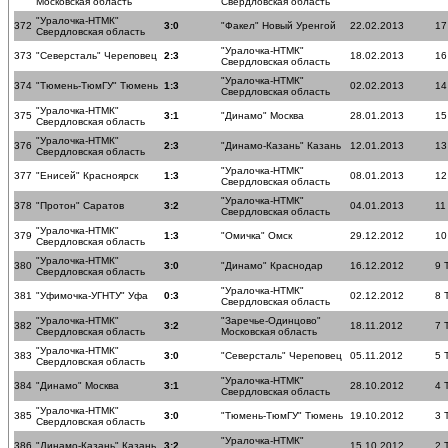
Московская область
Свердловская область
"Уралочка-НТМК"
372
3:0
"Факел" Новый Уренгой
22.02.2013
17
Свердловская область
"Уралочка-НТМК"
373
"Северсталь" Череповец
2:3
18.02.2013
16
Свердловская область
"Уралочка-НТМК"
374
"Тюмень-ТюмГУ" Тюмень
1:3
02.02.2013
14
Свердловская область
"Уралочка-НТМК"
375
3:1
"Динамо" Москва
28.01.2013
15
Свердловская область
"Уралочка-НТМК"
376
2:3
"Динамо-Казань" Казань
12.01.2013
13
Свердловская область
"Уралочка-НТМК"
377
"Енисей" Красноярск
1:3
08.01.2013
12
Свердловская область
"Уралочка-НТМК"
378
"Протон" Саратов
3:2
04.01.2013
11
Свердловская область
"Уралочка-НТМК"
379
1:3
"Омичка" Омск
29.12.2012
10
Свердловская область
"Уралочка-НТМК"
380
3:0
"Динамо" Краснодар
16.12.2012
9 
Свердловская область
"Уралочка-НТМК"
381
"Уфимочка-УГНТУ" Уфа
0:3
02.12.2012
8 
Свердловская область
"Уралочка-НТМК"
"Заречье-Одинцово"
382
3:2
18.11.2012
7 
Свердловская область
Московская область
"Уралочка-НТМК"
383
3:0
"Северсталь" Череповец
05.11.2012
5 
Свердловская область
"Уралочка-НТМК"
384
"Динамо" Москва
3:1
28.10.2012
4 
Свердловская область
"Уралочка-НТМК"
385
3:0
"Тюмень-ТюмГУ" Тюмень
19.10.2012
3 
Свердловская область
"Уралочка-НТМК"
386
"Динамо-Казань" Казань
3:2
15.10.2012
2 