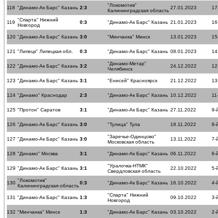
"Локомотив"
118
"Динамо-Ак Барс" Казань
2:3
27.01.2023
17
Калининградская область
"Спарта" Нижний
119
0:3
"Динамо-Ак Барс" Казань
21.01.2023
16
Новгород
120
"Динамо-Ак Барс" Казань
3:0
"Минчанка" Минск
13.01.2023
15
121
"Липецк" Липецкая обл.
0:3
"Динамо-Ак Барс" Казань
08.01.2023
14
"Динамо-Метар"
122
"Динамо-Ак Барс" Казань
3:2
24.12.2022
12
Челябинск
123
"Динамо-Ак Барс" Казань
3:1
"Енисей" Красноярск
21.12.2022
13
124
"Динамо" Краснодар
2:3
"Динамо-Ак Барс" Казань
10.12.2022
11
125
"Протон" Саратов
3:1
"Динамо-Ак Барс" Казань
27.11.2022
9-
126
"Динамо-Ак Барс" Казань
3:0
"Тулица" Тула
18.11.2022
8-
"Заречье-Одинцово"
127
"Динамо-Ак Барс" Казань
3:0
13.11.2022
7-
Московская область
128
"Динамо" Москва
3:1
"Динамо-Ак Барс" Казань
06.11.2022
6-
"Уралочка-НТМК"
129
"Динамо-Ак Барс" Казань
3:1
22.10.2022
5-
Свердловская область
"Локомотив"
130
0:3
"Динамо-Ак Барс" Казань
16.10.2022
4-
Калининградская область
"Спарта" Нижний
131
"Динамо-Ак Барс" Казань
1:3
09.10.2022
3-
Новгород
132
"Минчанка" Минск
1:3
"Динамо-Ак Барс" Казань
03.10.2022
2-