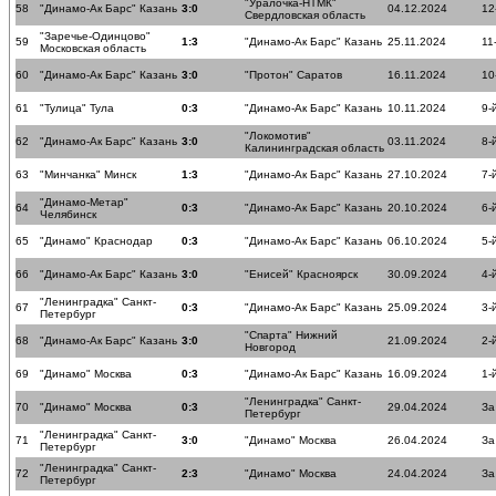
"Уралочка-НТМК"
58
"Динамо-Ак Барс" Казань
3:0
04.12.2024
12
Свердловская область
"Заречье-Одинцово"
59
1:3
"Динамо-Ак Барс" Казань
25.11.2024
11
Московская область
60
"Динамо-Ак Барс" Казань
3:0
"Протон" Саратов
16.11.2024
10
61
"Тулица" Тула
0:3
"Динамо-Ак Барс" Казань
10.11.2024
9-
"Локомотив"
62
"Динамо-Ак Барс" Казань
3:0
03.11.2024
8-
Калининградская область
63
"Минчанка" Минск
1:3
"Динамо-Ак Барс" Казань
27.10.2024
7-
"Динамо-Метар"
64
0:3
"Динамо-Ак Барс" Казань
20.10.2024
6-
Челябинск
65
"Динамо" Краснодар
0:3
"Динамо-Ак Барс" Казань
06.10.2024
5-
66
"Динамо-Ак Барс" Казань
3:0
"Енисей" Красноярск
30.09.2024
4-
"Ленинградка" Санкт-
67
0:3
"Динамо-Ак Барс" Казань
25.09.2024
3-
Петербург
"Спарта" Нижний
68
"Динамо-Ак Барс" Казань
3:0
21.09.2024
2-
Новгород
69
"Динамо" Москва
0:3
"Динамо-Ак Барс" Казань
16.09.2024
1-
"Ленинградка" Санкт-
70
"Динамо" Москва
0:3
29.04.2024
За
Петербург
"Ленинградка" Санкт-
71
3:0
"Динамо" Москва
26.04.2024
За
Петербург
"Ленинградка" Санкт-
72
2:3
"Динамо" Москва
24.04.2024
За
Петербург