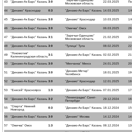
"Заречье-Одинцово"
43
"Динамо-Ак Барс" Казань
3:0
22.03.2025
По
Московская область
44
"Динамо" Краснодар
0:3
"Динамо-Ак Барс" Казань
14.03.2025
1/
45
"Динамо-Ак Барс" Казань
3:0
"Динамо" Краснодар
10.03.2025
1/
46
"Динамо-Ак Барс" Казань
3:0
"Омичка" Омск
06.03.2025
26
"Заречье-Одинцово"
47
"Динамо-Ак Барс" Казань
3:1
21.02.2025
24
Московская область
48
"Динамо-Ак Барс" Казань
3:0
"Тулица" Тула
08.02.2025
22
"Локомотив"
49
3:1
"Динамо-Ак Барс" Казань
02.02.2025
21
Калининградская область
50
"Динамо-Ак Барс" Казань
3:0
"Минчанка" Минск
24.01.2025
20
"Динамо-Метар"
51
"Динамо-Ак Барс" Казань
3:0
18.01.2025
19
Челябинск
52
"Динамо-Ак Барс" Казань
3:0
"Динамо" Краснодар
12.01.2025
18
53
"Енисей" Красноярск
1:3
"Динамо-Ак Барс" Казань
07.01.2025
17
"Ленинградка" Санкт-
54
"Динамо-Ак Барс" Казань
3:2
29.12.2024
16
Петербург
"Спарта" Нижний
55
0:3
"Динамо-Ак Барс" Казань
18.12.2024
15
Новгород
56
"Динамо-Ак Барс" Казань
3:0
"Динамо" Москва
14.12.2024
14
57
"Омичка" Омск
1:3
"Динамо-Ак Барс" Казань
08.12.2024
13