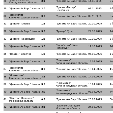
28
3:1
"Динамо-Ак Барс" Казань
14.11.2025
8-
Свердловская область
"Динамо-Метар"
29
"Динамо-Ак Барс" Казань
3:0
07.11.2025
7-
Челябинск
"Локомотив"
30
0:3
"Динамо-Ак Барс" Казань
02.11.2025
6-
Калининградская область
31
"Динамо" Москва
1:3
"Динамо-Ак Барс" Казань
29.10.2025
5-
32
"Динамо-Ак Барс" Казань
3:0
"Тулица" Тула
24.10.2025
4-
33
"Динамо" Краснодар
1:3
"Динамо-Ак Барс" Казань
19.10.2025
3-
"Корабелка" Санкт-
34
"Динамо-Ак Барс" Казань
3:0
12.10.2025
2-
Петербург
35
"Протон" Саратов
1:3
"Динамо-Ак Барс" Казань
05.10.2025
1-
"Локомотив"
36
"Динамо-Ак Барс" Казань
1:3
19.04.2025
Фи
Калининградская область
"Локомотив"
37
3:0
"Динамо-Ак Барс" Казань
16.04.2025
Фи
Калининградская область
"Локомотив"
38
3:2
"Динамо-Ак Барс" Казань
14.04.2025
Фи
Калининградская область
"Локомотив"
39
"Динамо-Ак Барс" Казань
3:0
10.04.2025
Фи
Калининградская область
"Локомотив"
40
"Динамо-Ак Барс" Казань
3:0
08.04.2025
Фи
Калининградская область
"Заречье-Одинцово"
41
0:3
"Динамо-Ак Барс" Казань
28.03.2025
По
Московская область
"Заречье-Одинцово"
42
"Динамо-Ак Барс" Казань
3:1
24.03.2025
По
Московская область