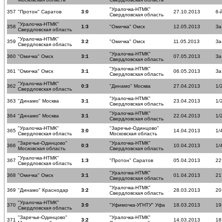
"Уралочка-НТМК"
357
"Протон" Саратов
3:0
27.10.2013
6-
Свердловская область
"Уралочка-НТМК"
358
1:3
"Омичка" Омск
12.05.2013
За
Свердловская область
"Уралочка-НТМК"
359
3:2
"Омичка" Омск
11.05.2013
За
Свердловская область
"Уралочка-НТМК"
360
"Омичка" Омск
3:1
07.05.2013
За
Свердловская область
"Уралочка-НТМК"
361
"Омичка" Омск
3:1
06.05.2013
За
Свердловская область
"Уралочка-НТМК"
362
0:3
"Динамо" Москва
27.04.2013
1/
Свердловская область
"Уралочка-НТМК"
363
"Динамо" Москва
3:1
23.04.2013
1/
Свердловская область
"Уралочка-НТМК"
364
"Динамо" Москва
3:1
22.04.2013
1/
Свердловская область
"Уралочка-НТМК"
"Заречье-Одинцово"
365
3:0
14.04.2013
1/
Свердловская область
Московская область
"Заречье-Одинцово"
"Уралочка-НТМК"
366
0:3
10.04.2013
1/
Московская область
Свердловская область
"Уралочка-НТМК"
367
1:3
"Протон" Саратов
05.04.2013
22
Свердловская область
"Уралочка-НТМК"
368
"Омичка" Омск
3:1
01.04.2013
21
Свердловская область
"Уралочка-НТМК"
369
"Динамо" Краснодар
3:2
28.03.2013
20
Свердловская область
"Уралочка-НТМК"
370
3:0
"Уфимочка-УГНТУ" Уфа
18.03.2013
19
Свердловская область
"Заречье-Одинцово"
"Уралочка-НТМК"
371
3:2
14.03.2013
18