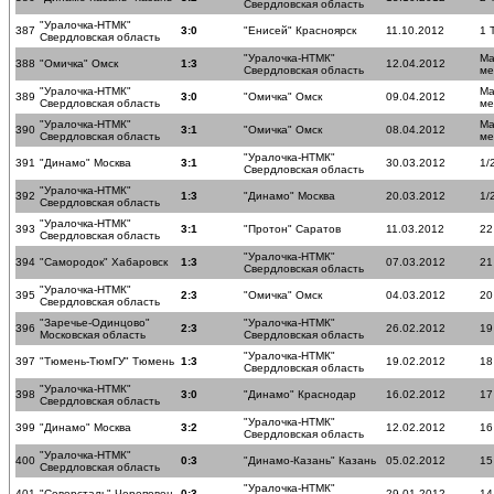
Свердловская область
"Уралочка-НТМК"
387
3:0
"Енисей" Красноярск
11.10.2012
1 
Свердловская область
"Уралочка-НТМК"
Ма
388
"Омичка" Омск
1:3
12.04.2012
Свердловская область
ме
"Уралочка-НТМК"
Ма
389
3:0
"Омичка" Омск
09.04.2012
Свердловская область
ме
"Уралочка-НТМК"
Ма
390
3:1
"Омичка" Омск
08.04.2012
Свердловская область
ме
"Уралочка-НТМК"
391
"Динамо" Москва
3:1
30.03.2012
1/
Свердловская область
"Уралочка-НТМК"
392
1:3
"Динамо" Москва
20.03.2012
1/
Свердловская область
"Уралочка-НТМК"
393
3:1
"Протон" Саратов
11.03.2012
22
Свердловская область
"Уралочка-НТМК"
394
"Самородок" Хабаровск
1:3
07.03.2012
21
Свердловская область
"Уралочка-НТМК"
395
2:3
"Омичка" Омск
04.03.2012
20
Свердловская область
"Заречье-Одинцово"
"Уралочка-НТМК"
396
2:3
26.02.2012
19
Московская область
Свердловская область
"Уралочка-НТМК"
397
"Тюмень-ТюмГУ" Тюмень
1:3
19.02.2012
18
Свердловская область
"Уралочка-НТМК"
398
3:0
"Динамо" Краснодар
16.02.2012
17
Свердловская область
"Уралочка-НТМК"
399
"Динамо" Москва
3:2
12.02.2012
16
Свердловская область
"Уралочка-НТМК"
400
0:3
"Динамо-Казань" Казань
05.02.2012
15
Свердловская область
"Уралочка-НТМК"
401
"Северсталь" Череповец
0:3
29.01.2012
14