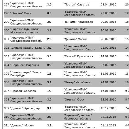
"Уралочка-НТМК"
297
3:0
"Протон" Саратов
08.04.2016
20
Свердловская область
"Уралочка-НТМК"
298
"Омичка" Омск
0:3
27.03.2016
19
Свердловская область
"Уралочка-НТМК"
299
3:0
"Динамо" Краснодар
20.03.2016
18
Свердловская область
"Заречье-Одинцово"
"Уралочка-НТМК"
300
3:1
16.03.2016
17
Московская область
Свердловская область
"Уралочка-НТМК"
301
2:3
"Динамо" Москва
28.02.2016
15
Свердловская область
"Уралочка-НТМК"
302
"Динамо-Казань" Казань
3:2
21.02.2016
14
Свердловская область
"Уралочка-НТМК"
303
3:0
"Енисей" Красноярск
14.02.2016
13
Свердловская область
"Уралочка-НТМК"
304
"Воронеж" Воронеж
0:3
07.02.2016
12
Свердловская область
"Ленинградка" Санкт-
"Уралочка-НТМК"
305
1:3
31.01.2016
11
Петербург
Свердловская область
"Уралочка-НТМК"
306
3:1
"Метар" Челябинск
24.01.2016
10
Свердловская область
"Уралочка-НТМК"
307
"Протон" Саратов
1:3
16.01.2016
9-
Свердловская область
"Уралочка-НТМК"
308
3:0
"Омичка" Омск
12.01.2016
8-
Свердловская область
"Уралочка-НТМК"
309
"Динамо" Краснодар
3:1
13.12.2015
7-
Свердловская область
"Уралочка-НТМК"
"Заречье-Одинцово"
310
3:0
08.11.2015
6-
Свердловская область
Московская область
"Уралочка-НТМК"
311
"Динамо" Москва
3:1
01.11.2015
4-
Свердловская область