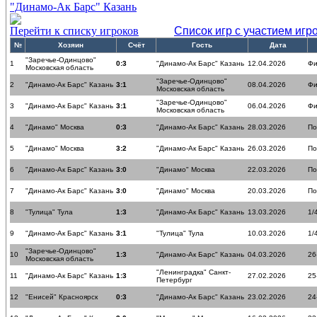
"Динамо-Ак Барс" Казань
Перейти к списку игроков
Список игр с участием игр
№
Хозяин
Счёт
Гость
Дата
"Заречье-Одинцово"
1
0:3
"Динамо-Ак Барс" Казань
12.04.2026
Фи
Московская область
"Заречье-Одинцово"
2
"Динамо-Ак Барс" Казань
3:1
08.04.2026
Фи
Московская область
"Заречье-Одинцово"
3
"Динамо-Ак Барс" Казань
3:1
06.04.2026
Фи
Московская область
4
"Динамо" Москва
0:3
"Динамо-Ак Барс" Казань
28.03.2026
По
5
"Динамо" Москва
3:2
"Динамо-Ак Барс" Казань
26.03.2026
По
6
"Динамо-Ак Барс" Казань
3:0
"Динамо" Москва
22.03.2026
По
7
"Динамо-Ак Барс" Казань
3:0
"Динамо" Москва
20.03.2026
По
8
"Тулица" Тула
1:3
"Динамо-Ак Барс" Казань
13.03.2026
1/
9
"Динамо-Ак Барс" Казань
3:1
"Тулица" Тула
10.03.2026
1/
"Заречье-Одинцово"
10
1:3
"Динамо-Ак Барс" Казань
04.03.2026
26
Московская область
"Ленинградка" Санкт-
11
"Динамо-Ак Барс" Казань
1:3
27.02.2026
25
Петербург
12
"Енисей" Красноярск
0:3
"Динамо-Ак Барс" Казань
23.02.2026
24