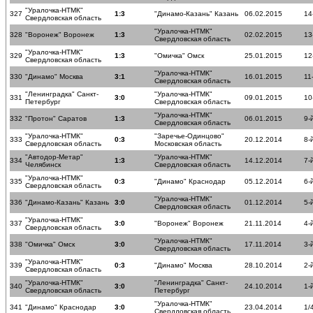
"Уралочка-НТМК"
327
1:3
"Динамо-Казань" Казань
06.02.2015
14
Свердловская область
"Уралочка-НТМК"
328
"Воронеж" Воронеж
1:3
02.02.2015
13
Свердловская область
"Уралочка-НТМК"
329
1:3
"Омичка" Омск
25.01.2015
12
Свердловская область
"Уралочка-НТМК"
330
"Динамо" Москва
3:1
16.01.2015
11
Свердловская область
"Ленинградка" Санкт-
"Уралочка-НТМК"
331
3:0
09.01.2015
10
Петербург
Свердловская область
"Уралочка-НТМК"
332
"Протон" Саратов
1:3
06.01.2015
9-
Свердловская область
"Уралочка-НТМК"
"Заречье-Одинцово"
333
0:3
20.12.2014
8-
Свердловская область
Московская область
"Автодор-Метар"
"Уралочка-НТМК"
334
1:3
14.12.2014
7-
Челябинск
Свердловская область
"Уралочка-НТМК"
335
0:3
"Динамо" Краснодар
05.12.2014
6-
Свердловская область
"Уралочка-НТМК"
336
"Динамо-Казань" Казань
3:0
01.12.2014
5-
Свердловская область
"Уралочка-НТМК"
337
3:0
"Воронеж" Воронеж
21.11.2014
4-
Свердловская область
"Уралочка-НТМК"
338
"Омичка" Омск
3:0
17.11.2014
3-
Свердловская область
"Уралочка-НТМК"
339
0:3
"Динамо" Москва
28.10.2014
2-
Свердловская область
"Уралочка-НТМК"
"Ленинградка" Санкт-
340
3:0
24.10.2014
1-
Свердловская область
Петербург
"Уралочка-НТМК"
341
"Динамо" Краснодар
3:0
23.04.2014
1/
Свердловская область