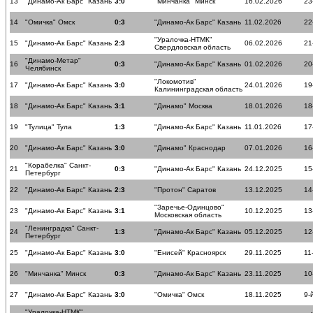
13
"Динамо-Ак Барс" Казань
3:0
"Минчанка" Минск
16.02.2026
23
14
"Омичка" Омск
0:3
"Динамо-Ак Барс" Казань
11.02.2026
22
"Уралочка-НТМК"
15
"Динамо-Ак Барс" Казань
2:3
06.02.2026
21
Свердловская область
"Динамо-Метар"
16
0:3
"Динамо-Ак Барс" Казань
01.02.2026
20
Челябинск
"Локомотив"
17
"Динамо-Ак Барс" Казань
3:0
24.01.2026
19
Калининградская область
18
"Динамо-Ак Барс" Казань
3:1
"Динамо" Москва
18.01.2026
18
19
"Тулица" Тула
1:3
"Динамо-Ак Барс" Казань
11.01.2026
17
20
"Динамо-Ак Барс" Казань
3:0
"Динамо" Краснодар
07.01.2026
16
"Корабелка" Санкт-
21
0:3
"Динамо-Ак Барс" Казань
24.12.2025
15
Петербург
22
"Динамо-Ак Барс" Казань
2:3
"Протон" Саратов
13.12.2025
14
"Заречье-Одинцово"
23
"Динамо-Ак Барс" Казань
3:1
10.12.2025
13
Московская область
"Ленинградка" Санкт-
24
1:3
"Динамо-Ак Барс" Казань
05.12.2025
12
Петербург
25
"Динамо-Ак Барс" Казань
3:0
"Енисей" Красноярск
29.11.2025
11
26
"Минчанка" Минск
0:3
"Динамо-Ак Барс" Казань
23.11.2025
10
27
"Динамо-Ак Барс" Казань
3:0
"Омичка" Омск
18.11.2025
9-
"Уралочка-НТМК"