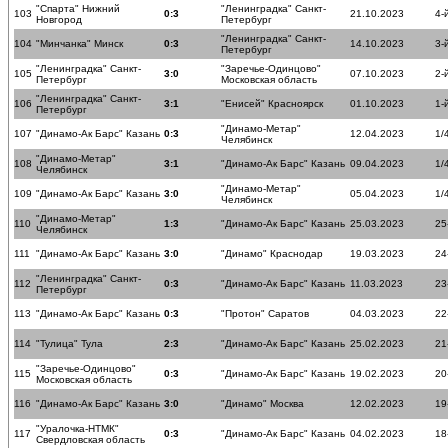
"Спарта" Нижний
"Ленинградка" Санкт-
103
0:3
21.10.2023
4-
Новгород
Петербург
"Ленинградка" Санкт-
104
"Минчанка" Минск
0:3
14.10.2023
3-
Петербург
"Ленинградка" Санкт-
"Заречье-Одинцово"
105
3:0
07.10.2023
2-
Петербург
Московская область
"Ленинградка" Санкт-
106
3:1
"Енисей" Красноярск
01.10.2023
1-
Петербург
"Динамо-Метар"
107
"Динамо-Ак Барс" Казань
0:3
12.04.2023
1/
Челябинск
"Динамо-Метар"
108
3:1
"Динамо-Ак Барс" Казань
09.04.2023
1/
Челябинск
"Динамо-Метар"
109
"Динамо-Ак Барс" Казань
3:0
05.04.2023
1/
Челябинск
"Динамо-Метар"
110
1:3
"Динамо-Ак Барс" Казань
25.03.2023
25
Челябинск
111
"Динамо-Ак Барс" Казань
3:0
"Динамо" Краснодар
19.03.2023
24
"Ленинградка" Санкт-
112
0:3
"Динамо-Ак Барс" Казань
11.03.2023
23
Петербург
113
"Динамо-Ак Барс" Казань
0:3
"Протон" Саратов
04.03.2023
22
114
"Тулица" Тула
2:3
"Динамо-Ак Барс" Казань
25.02.2023
21
"Заречье-Одинцово"
115
0:3
"Динамо-Ак Барс" Казань
19.02.2023
20
Московская область
116
"Динамо-Ак Барс" Казань
3:0
"Динамо" Москва
12.02.2023
19
"Уралочка-НТМК"
117
0:3
"Динамо-Ак Барс" Казань
04.02.2023
18
Свердловская область