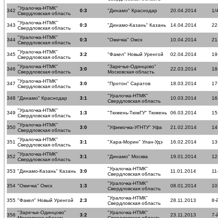
"Уралочка-НТМК"
342
0:3
"Динамо" Краснодар
20.04.2014
1/
Свердловская область
"Уралочка-НТМК"
343
0:3
"Динамо-Казань" Казань
14.04.2014
22
Свердловская область
"Уралочка-НТМК"
344
0:3
"Омичка" Омск
10.04.2014
21
Свердловская область
"Уралочка-НТМК"
345
3:2
"Факел" Новый Уренгой
02.04.2014
19
Свердловская область
"Уралочка-НТМК"
"Заречье-Одинцово"
346
3:0
22.03.2014
18
Свердловская область
Московская область
"Уралочка-НТМК"
347
3:0
"Протон" Саратов
18.03.2014
17
Свердловская область
"Уралочка-НТМК"
348
"Динамо" Краснодар
3:1
10.03.2014
16
Свердловская область
"Уралочка-НТМК"
349
1:3
"Тюмень-ТюмГУ" Тюмень
06.03.2014
15
Свердловская область
"Уралочка-НТМК"
350
3:0
"Уфимочка-УГНТУ" Уфа
21.02.2014
14
Свердловская область
"Уралочка-НТМК"
351
3:1
"Хара-Морин" Улан-Удэ
16.02.2014
13
Свердловская область
"Уралочка-НТМК"
352
3:1
"Динамо" Москва
19.01.2014
12
Свердловская область
"Уралочка-НТМК"
353
"Динамо-Казань" Казань
3:0
11.01.2014
11
Свердловская область
"Уралочка-НТМК"
354
"Омичка" Омск
1:3
08.01.2014
10
Свердловская область
"Уралочка-НТМК"
355
"Факел" Новый Уренгой
2:3
28.11.2013
8-
Свердловская область
"Заречье-Одинцово"
"Уралочка-НТМК"
356
3:2
23.11.2013
7-
Московская область
Свердловская область