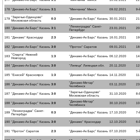
178
"Динамо-Ак Барс" Казань
3:1
"Минчанка" Минск
09.02.2021
9-
"Заречье-Одинцово"
179
0:3
"Динамо-Ак Барс" Казань
30.01.2021
21
Московская область
"Ленинградка" Санкт-
180
"Динамо-Ак Барс" Казань
3:1
23.01.2021
20
Петербург
181
"Динамо" Краснодар
2:3
"Динамо-Ак Барс" Казань
16.01.2021
19
182
"Динамо-Ак Барс" Казань
3:0
"Протон" Саратов
09.01.2021
18
"Спарта" Нижний
183
1:3
"Динамо-Ак Барс" Казань
06.12.2020
14
Новгород
184
"Динамо-Ак Барс" Казань
3:0
"Липецк" Липецкая обл.
20.11.2020
12
185
"Енисей" Красноярск
1:3
"Динамо-Ак Барс" Казань
14.11.2020
11
"Динамо-Метар"
186
"Динамо-Ак Барс" Казань
3:0
03.11.2020
23
Челябинск
"Заречье-Одинцово"
187
"Динамо-Ак Барс" Казань
3:0
31.10.2020
8-
Московская область
"Динамо-Метар"
188
"Динамо-Ак Барс" Казань
3:0
30.10.2020
10
Челябинск
"Ленинградка" Санкт-
189
0:3
"Динамо-Ак Барс" Казань
17.10.2020
7-
Петербург
190
"Динамо-Ак Барс" Казань
3:0
"Динамо" Краснодар
12.10.2020
6-
191
"Протон" Саратов
2:3
"Динамо-Ак Барс" Казань
07.10.2020
5-