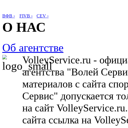
ВФВ ›
FIVB ›
CEV ›
О НАС
Об агентстве
VolleyService.ru - офи
агентства "Волей Серв
материалов с сайта спо
Сервис" допускается то
на сайт VolleyService.r
сайта ссылка на VolleyS