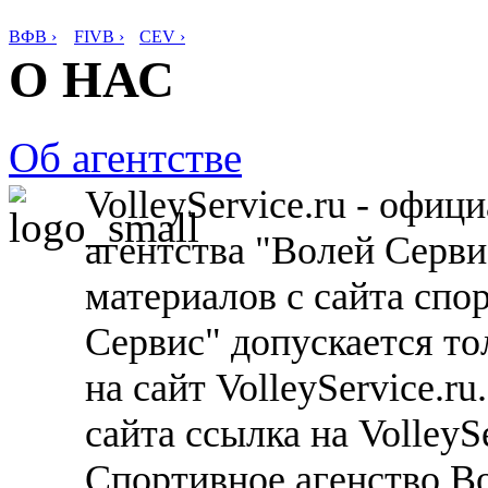
ВФВ ›
FIVB ›
CEV ›
О НАС
Об агентстве
VolleyService.ru - офи
агентства "Волей Серв
материалов с сайта спо
Сервис" допускается то
на сайт VolleyService.r
сайта ссылка на VolleyS
Спортивное агенство В