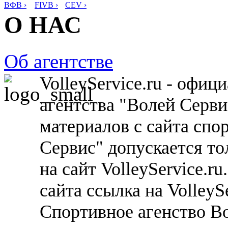
ВФВ ›
FIVB ›
CEV ›
О НАС
Об агентстве
VolleyService.ru - офи
агентства "Волей Серв
материалов с сайта спо
Сервис" допускается то
на сайт VolleyService.r
сайта ссылка на VolleyS
Спортивное агенство В