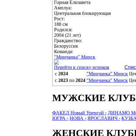
Горная Елизавета
Амплуа:
Центральная блокирующая
Рост:
188 см
Родился:
2004 (21 лет)
Гражданство:
Белоруссия
Команда:
"Минчанка" Минск
Перейти к списку игроков
Спис
с
2024
"Минчанка" Минск
Це
с
2023
по
2024
"Минчанка" Минск
Це
МУЖСКИЕ КЛУ
ФАКЕЛ Новый Уренгой ›
ДИНАМО Мос
ЮГРА ›
НОВА ›
ЯРОСЛАВИЧ ›
КУЗБА
ЖЕНСКИЕ КЛУ