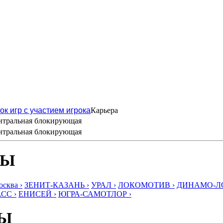
ок игр с участием игрока
Карьера
нтральная блокирующая
нтральная блокирующая
БЫ
ква ›
ЗЕНИТ-КАЗАНЬ ›
УРАЛ ›
ЛОКОМОТИВ ›
ДИНАМО-ЛО
СС ›
ЕНИСЕЙ ›
ЮГРА-САМОТЛОР ›
БЫ