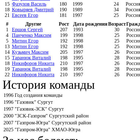
15
Фазулов Василь
180
1999
24
Росси
18
Ковыряев Дмитрий
190
1989
34
Росси
21
Евсеев Егор
181
1997
25
Росси
#
Другие
Рост
Дата рождения
Возраст
Гражд
1
Ершов Сергей
207
1993
30
Росси
4
Панченко Максим
199
1998
25
Росси
5
Митин Егор
192
1998
25
Росси
13
Митин Егор
192
1998
25
Росси
14
Кузьмич Максим
205
1997
26
Росси
15
Таранюк Виталий
198
1995
28
Росси
18
Никифоров Никита
210
1997
26
Росси
19
Таранюк Виталий
198
1995
28
Росси
22
Никифоров Никита
210
1997
26
Росси
История команды
1996
Год создания команды
1996
"Газовик" Сургут
1997
"Газовик-ЗСК" Сургут
2000
"ЗСК-Газпром" Сургутский район
2007
"Газпром-Югра" Сургутский район
2025
"Газпром-Югра" ХМАО-Югра