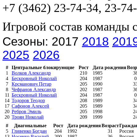
+7 (3462) 23-74-34, 23-74-
Игровой состав команды 
Сезоны: 2017
2018
201
2025
2026
#
Центральные блокирующие
Рост
Дата рождения
Возр
1
Волков Александр
210
1985
3
4
Бескровный Николай
204
1987
0
7
Крсманович Петар
205
1990
3
8
Чефранов Александр
202
1987
3
11
Бескровный Николай
204
1987
0
14
Тодоров Теодор
208
1989
3
17
Сафонов Алексей
205
1989
3
20
Ребров Эмиль
205
1998
2
20
Троян Николай
209
1999
2
#
Диагональные
Рост
Дата рождения
Возраст
Гражда
5
Гливенко Богдан
204
1992
31
Россия
13
Носенко Василий
200
1987
36
Россия