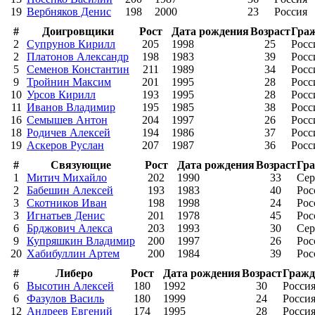
19
Вербняков Денис
198
2000
23
Россия
#
Доигровщики
Рост
Дата рождения
Возраст
Гра
2
Супрунов Кирилл
205
1998
25
Росс
2
Платонов Александр
198
1983
39
Росс
5
Семенов Константин
211
1989
34
Росс
9
Тройнин Максим
201
1995
28
Росс
10
Урсов Кирилл
193
1995
28
Росс
11
Иванов Владимир
195
1985
38
Росс
16
Семышев Антон
204
1997
26
Росс
18
Родичев Алексей
194
1986
37
Росс
19
Аскеров Руслан
207
1987
36
Росс
#
Связующие
Рост
Дата рождения
Возраст
Гра
1
Митич Михайло
202
1990
33
Сер
2
Бабешин Алексей
193
1983
40
Рос
3
Скотников Иван
198
1998
24
Рос
3
Игнатьев Денис
201
1978
45
Рос
6
Брджович Алекса
203
1993
30
Сер
9
Купряшкин Владимир
200
1997
26
Рос
20
Хабибуллин Артем
200
1984
39
Рос
#
Либеро
Рост
Дата рождения
Возраст
Гражд
6
Высотин Алексей
180
1992
30
Росси
6
Фазулов Василь
180
1999
24
Росси
12
Андреев Евгений
174
1995
28
Росси