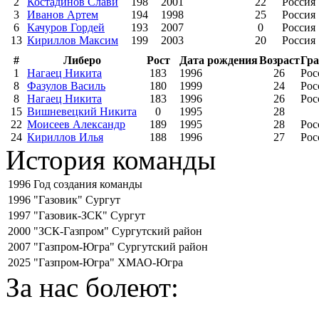
2
Костадинов Слави
198
2001
22
Россия
3
Иванов Артем
194
1998
25
Россия
6
Качуров Гордей
193
2007
0
Россия
13
Кириллов Максим
199
2003
20
Россия
#
Либеро
Рост
Дата рождения
Возраст
Гра
1
Нагаец Никита
183
1996
26
Рос
8
Фазулов Василь
180
1999
24
Рос
8
Нагаец Никита
183
1996
26
Рос
15
Вишневецкий Никита
0
1995
28
22
Моисеев Александр
189
1995
28
Рос
24
Кириллов Илья
188
1996
27
Рос
История команды
1996
Год создания команды
1996
"Газовик" Сургут
1997
"Газовик-ЗСК" Сургут
2000
"ЗСК-Газпром" Сургутский район
2007
"Газпром-Югра" Сургутский район
2025
"Газпром-Югра" ХМАО-Югра
За нас болеют: