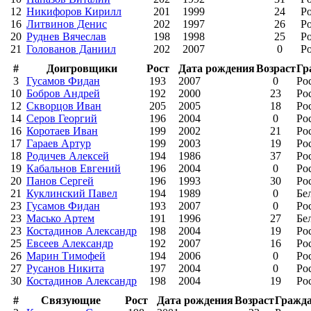
12
Никифоров Кирилл
201
1999
24
Р
16
Литвинов Денис
202
1997
26
Р
20
Руднев Вячеслав
198
1998
25
Р
21
Голованов Даниил
202
2007
0
Р
#
Доигровщики
Рост
Дата рождения
Возраст
Гр
3
Гусамов Фидан
193
2007
0
Ро
10
Бобров Андрей
192
2000
23
Ро
12
Скворцов Иван
205
2005
18
Ро
14
Серов Георгий
196
2004
0
Ро
16
Коротаев Иван
199
2002
21
Ро
17
Гараев Артур
199
2003
19
Ро
18
Родичев Алексей
194
1986
37
Ро
19
Кабальнов Евгений
196
2004
0
Ро
20
Панов Сергей
196
1993
30
Ро
21
Куклинский Павел
194
1989
0
Бе
23
Гусамов Фидан
193
2007
0
Ро
23
Масько Артем
191
1996
27
Бе
23
Костадинов Александр
198
2004
19
Ро
25
Евсеев Александр
192
2007
16
Ро
26
Марин Тимофей
194
2006
0
Ро
27
Русанов Никита
197
2004
0
Ро
30
Костадинов Александр
198
2004
19
Ро
#
Связующие
Рост
Дата рождения
Возраст
Гражда