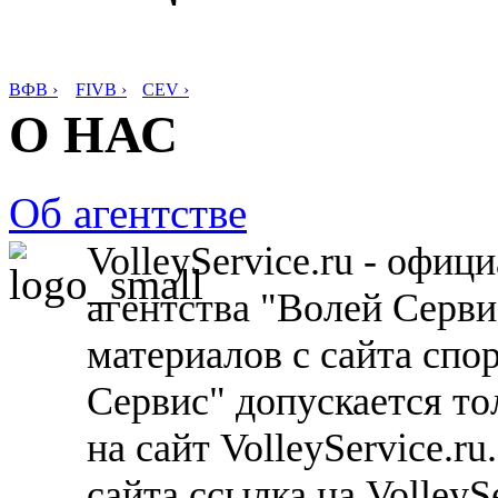
ВФВ ›
FIVB ›
CEV ›
О НАС
Об агентстве
VolleyService.ru - офи
агентства "Волей Серв
материалов с сайта спо
Сервис" допускается то
на сайт VolleyService.r
сайта ссылка на VolleyS