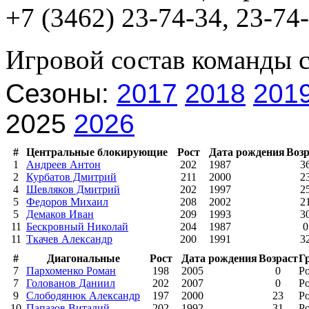
+7 (3462) 23-74-34, 23-74-
Игровой состав команды 
Сезоны:
2017
2018
201
2025
2026
#
Центральные блокирующие
Рост
Дата рождения
Возр
1
Андреев Антон
202
1987
3
2
Курбатов Дмитрий
211
2000
2
4
Шевляков Дмитрий
202
1997
2
5
Федоров Михаил
208
2002
2
5
Демаков Иван
209
1993
3
11
Бескровный Николай
204
1987
0
11
Ткачев Александр
200
1991
3
#
Диагональные
Рост
Дата рождения
Возраст
Г
7
Пархоменко Роман
198
2005
0
Р
7
Голованов Даниил
202
2007
0
Р
9
Слободянюк Александр
197
2000
23
Р
10
Папазов Виталий
202
1992
31
Р