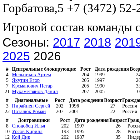
Горбатова,5 +7 (3472) 52-
Игровой состав команды 
Сезоны:
2017
2018
201
2025
2026
#
Центральные блокирующие
Рост
Дата рождения
Возр
4
Мельников Артем
204
1999
2
5
Якутин Егор
205
1997
2
7
Крсманович Петар
205
1990
3
21
Мухаметзянов Данил
207
2005
0
#
Диагональные
Рост
Дата рождения
Возраст
Гражда
3
Пирайнен Сергей
202
1996
27
Россия
22
Поталюк Роман
207
2001
22
Россия
#
Доигровщики
Рост
Дата рождения
Возраст
Граж
8
Сподобец Илья
202
1997
26
Росси
10
Урсов Кирилл
193
1995
28
Росси
12
Кой Дик
202
1987
35
Ниде