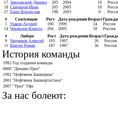
17
Заволжский Даниил
205
2004
19
Росси
18
Скворцов Иван
205
2005
18
Росси
27
Енин Владислав
198
2003
0
Росси
#
Связующие
Рост
Дата рождения
Возраст
Гражда
1
Ушков Андрей
190
1999
24
Россия
14
Чекмизов Кирилл
204
2005
18
Россия
#
Либеро
Рост
Дата рождения
Возраст
Гражда
9
Чанчиков Алексей
193
1997
26
Россия
11
Брагин Роман
187
1987
36
Россия
История команды
1992
Год создания команды
0000
"Динамо-Урал"
1992
"Нефтяник Башкирии"
2001
"Нефтяник Башкортостана"
2007
"Урал" Уфа
За нас болеют: