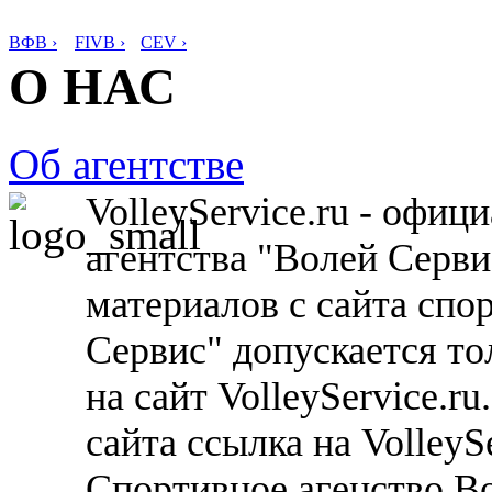
ВФВ ›
FIVB ›
CEV ›
О НАС
Об агентстве
VolleyService.ru - офи
агентства "Волей Серв
материалов с сайта спо
Сервис" допускается то
на сайт VolleyService.r
сайта ссылка на VolleyS
Спортивное агенство В