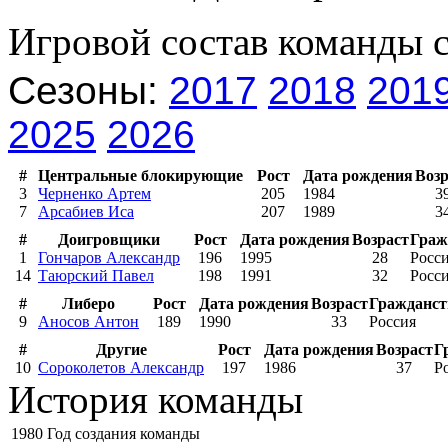
Игровой состав команды 
Сезоны:
2017
2018
201
2025
2026
#
Центральные блокирующие
Рост
Дата рождения
Возр
3
Черненко Артем
205
1984
3
7
Арсабиев Иса
207
1989
3
#
Доигровщики
Рост
Дата рождения
Возраст
Граж
1
Гончаров Александр
196
1995
28
Росс
14
Таюрский Павел
198
1991
32
Росс
#
Либеро
Рост
Дата рождения
Возраст
Гражданст
9
Аносов Антон
189
1990
33
Россия
#
Другие
Рост
Дата рождения
Возраст
Г
10
Сороколетов Александр
197
1986
37
Р
История команды
1980
Год создания команды