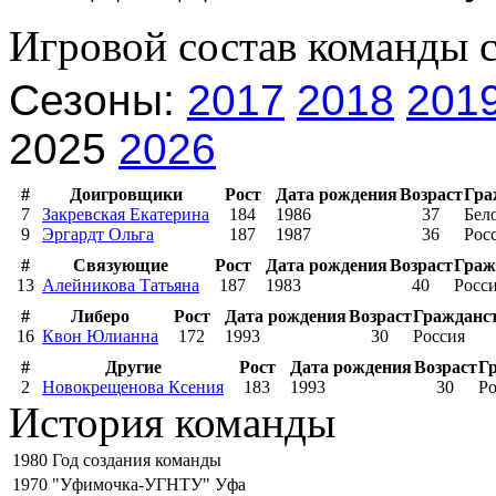
Игровой состав команды 
Сезоны:
2017
2018
201
2025
2026
#
Доигровщики
Рост
Дата рождения
Возраст
Гра
7
Закревская Екатерина
184
1986
37
Бел
9
Эргардт Ольга
187
1987
36
Рос
#
Связующие
Рост
Дата рождения
Возраст
Граж
13
Алейникова Татьяна
187
1983
40
Росс
#
Либеро
Рост
Дата рождения
Возраст
Гражданс
16
Квон Юлианна
172
1993
30
Россия
#
Другие
Рост
Дата рождения
Возраст
Г
2
Новокрещенова Ксения
183
1993
30
Ро
История команды
1980
Год создания команды
1970
"Уфимочка-УГНТУ" Уфа