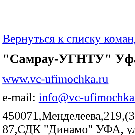
Вернуться к списку коман
"Самрау-УГНТУ" Уф
www.vc-ufimochka.ru
e-mail:
info@vc-ufimochka
450071,Менделеева,219,(3
87,СДК "Динамо" УФА, ул