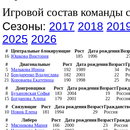
Игровой состав команды 
Сезоны:
2017
2018
201
2025
2026
#
Центральные блокирующие
Рост
Дата рождения
Возр
16
Юшкова Виктория
185
1996
2
#
Диагональные
Рост
Дата рождения
Возраст
Г
5
Малькова Ирина
192
1989
34
Ро
12
Бондаренко Владислава
182
2001
22
Ро
21
Короваева Екатерина
190
1998
25
Ро
#
Доигровщики
Рост
Дата рождения
Возраст
Гражд
8
Бухановская Софья
183
2004
19
Россия
15
Богданова Алина
179
2001
22
Россия
#
Связующие
Рост
Дата рождения
Возраст
Гражданств
10
Новик Елена
181
1994
29
Россия
#
Либеро
Рост
Дата рождения
Возраст
Гражда
2
Мясникова Мария
166
2000
23
Россия