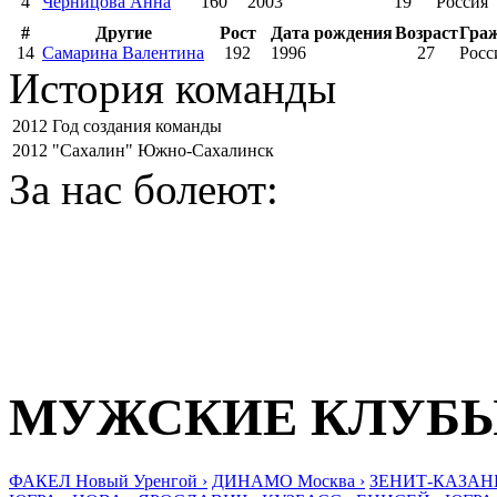
4
Черницова Анна
160
2003
19
Россия
#
Другие
Рост
Дата рождения
Возраст
Гра
14
Самарина Валентина
192
1996
27
Росс
История команды
2012
Год создания команды
2012
"Сахалин" Южно-Сахалинск
За нас болеют:
МУЖСКИЕ КЛУБ
ФАКЕЛ Новый Уренгой ›
ДИНАМО Москва ›
ЗЕНИТ-КАЗАНЬ