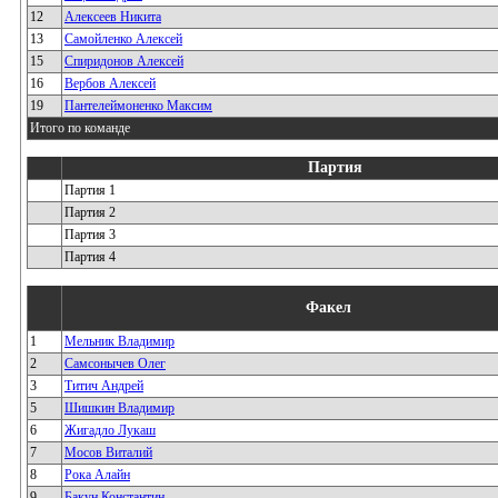
12
Алексеев Никита
13
Самойленко Алексей
15
Спиридонов Алексей
16
Вербов Алексей
19
Пантелеймоненко Максим
Итого по команде
Партия
Партия 1
Партия 2
Партия 3
Партия 4
Факел
1
Мельник Владимир
2
Самсонычев Олег
3
Титич Андрей
5
Шишкин Владимир
6
Жигадло Лукаш
7
Мосов Виталий
8
Рока Алайн
9
Бакун Константин