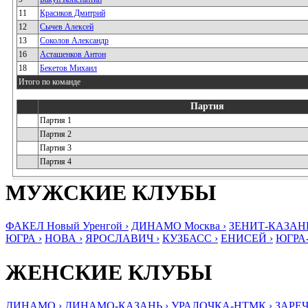
11
Красиков Дмитрий
12
Сычев Алексей
13
Соколов Александр
16
Асташенков Антон
18
Бекетов Михаил
Итого по команде
Партия
Партия 1
Партия 2
Партия 3
Партия 4
МУЖСКИЕ КЛУБЫ
ФАКЕЛ Новый Уренгой ›
ДИНАМО Москва ›
ЗЕНИТ-КАЗАНЬ
ЮГРА ›
НОВА ›
ЯРОСЛАВИЧ ›
КУЗБАСС ›
ЕНИСЕЙ ›
ЮГРА
ЖЕНСКИЕ КЛУБЫ
ДИНАМО ›
ДИНАМО-КАЗАНЬ ›
УРАЛОЧКА-НТМК ›
ЗАРЕЧ