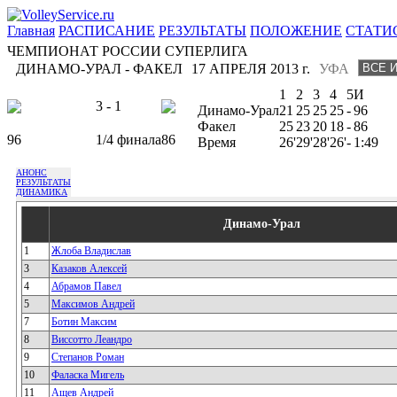
Главная
РАСПИСАНИЕ
РЕЗУЛЬТАТЫ
ПОЛОЖЕНИЕ
СТАТИ
ЧЕМПИОНАТ РОССИИ СУПЕРЛИГА
ДИНАМО-УРАЛ - ФАКЕЛ
17 АПРЕЛЯ 2013 г.
УФА
1
2
3
4
5
И
3 - 1
Динамо-Урал
21
25
25
25
-
96
Факел
25
23
20
18
-
86
96
1/4 финала
86
Время
26'
29'
28'
26'
-
1:49
АНОНС
РЕЗУЛЬТАТЫ
ДИНАМИКА
Динамо-Урал
1
Жлоба Владислав
3
Казаков Алексей
4
Абрамов Павел
5
Максимов Андрей
7
Ботин Максим
8
Виссотто Леандро
9
Степанов Роман
10
Фаласка Мигель
11
Ащев Андрей