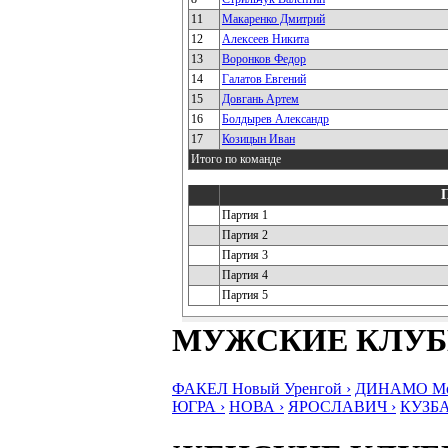
11
Макаренко Дмитрий
12
Алексеев Никита
13
Воронков Федор
14
Галатов Евгений
15
Довгань Артем
16
Болдырев Александр
17
Козицын Иван
Итого по команде
Партия 1
Партия 2
Партия 3
Партия 4
Партия 5
МУЖСКИЕ КЛУ
ФАКЕЛ Новый Уренгой ›
ДИНАМО Мос
ЮГРА ›
НОВА ›
ЯРОСЛАВИЧ ›
КУЗБА