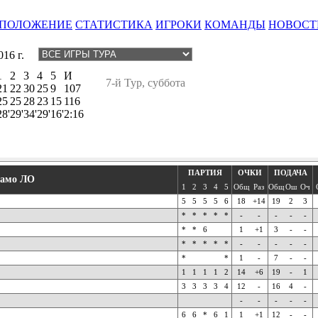
ПОЛОЖЕНИЕ
СТАТИСТИКА
ИГРОКИ
КОМАНДЫ
НОВОСТ
16 г.
1
2
3
4
5
И
7-й Тур, суббота
21
22
30
25
9
107
25
25
28
23
15
116
28'
29'
34'
29'
16'
2:16
ПАРТИЯ
ОЧКИ
ПОДАЧА
амо ЛО
1
2
3
4
5
Общ
Раз
Общ
Ош
Оч
5
5
5
5
6
18
+14
19
2
3
*
*
*
*
*
-
-
-
-
-
*
*
6
1
+1
3
-
-
*
*
*
*
*
-
-
-
-
-
*
*
1
-
7
-
-
1
1
1
1
2
14
+6
19
-
1
3
3
3
3
4
12
-
16
4
-
-
-
-
-
-
6
6
*
6
1
1
+1
12
-
-