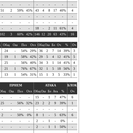
-
-
-
-
-
-
-
-
-
-
51
2
59%
45%
43
4
8
17
40%
4
-
-
-
-
-
-
-
-
-
-
-
-
-
-
-
-
-
-
-
-
-
-
-
-
18
-
2
11
61%
4
102
3
60%
42%
146
12
20
63
43%
16
ч
Общ
Ош
Поз
Отл
Общ
Ош
Бл
Оч
%
Оч
24
-
54%
29%
36
2
7
14
39%
3
19
1
58%
42%
29
5
4
12
41%
5
25
-
56%
40%
34
3
1
14
41%
4
21
1
76%
67%
32
1
5
18
56%
3
13
1
54%
31%
15
1
3
5
33%
1
ПРИЕМ
АТАКА
БЛОК
Общ
Ош
Поз
Отл
Общ
Ош
Бл
Ата
%
Оч
-
-
-
-
15
-
1
7
47%
6
25
-
56%
32%
23
2
2
9
39%
1
-
-
-
-
-
-
-
-
-
-
2
-
50%
0%
8
1
-
5
63%
6
-
-
-
-
2
-
1
-
0%
-
-
-
-
-
2
-
1
1
50%
-
-
-
-
-
-
-
-
-
-
-