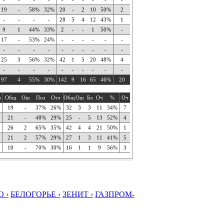
19
-
58%
32%
20
-
2
10
50%
2
-
-
-
-
28
5
4
12
43%
1
9
1
44%
33%
2
-
-
1
50%
-
17
-
53%
24%
-
-
-
-
-
-
-
-
-
-
-
-
-
-
-
-
25
3
56%
32%
42
1
5
20
48%
4
-
-
-
-
-
-
-
-
-
-
97
4
55%
30%
142
9
16
65
46%
20
ч
Общ
Ош
Поз
Отл
Общ
Ош
Бл
Оч
%
Оч
19
-
37%
26%
32
3
3
11
34%
7
21
-
48%
29%
25
-
5
13
52%
4
26
2
65%
35%
42
4
4
21
50%
1
21
2
57%
29%
27
1
3
11
41%
5
10
-
70%
30%
16
1
1
9
56%
3
 ›
БЕЛОГОРЬЕ ›
ЗЕНИТ ›
ГАЗПРОМ-