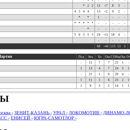
*
2
2
12
+7
8
3
-
4
5
4
4
13
+2
9
2
-
*
*
1
-
-
-
-
*
*
*
*
*
-
-
-
-
-
*
-
-
-
-
-
5
6
5
5
5
24
+11
18
4
-
-
-
-
-
-
88
+46
115
13
3
Партия
Под
Ата
Бл
Ош.С
Общ
Ош
О
-
11
7
7
25
1
-
1
13
4
7
24
5
1
-
21
1
6
29
4
-
1
11
5
6
23
2
1
1
9
3
2
14
1
1
БЫ
ква ›
ЗЕНИТ-КАЗАНЬ ›
УРАЛ ›
ЛОКОМОТИВ ›
ДИНАМО-ЛО
СС ›
ЕНИСЕЙ ›
ЮГРА-САМОТЛОР ›