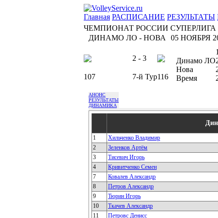
Главная
РАСПИСАНИЕ
РЕЗУЛЬТАТЫ
ЧЕМПИОНАТ РОССИИ СУПЕРЛИГА
ДИНАМО ЛО - НОВА
05 НОЯБРЯ 20
2 - 3
Динамо ЛО
Нова
107
7-й Тур
116
Время
АНОНС
РЕЗУЛЬТАТЫ
ДИНАМИКА
Дин
1
Хильченко Владимир
2
Зеленков Артём
3
Тисевич Игорь
4
Кривитченко Семен
7
Ковалев Александр
8
Петров Александр
9
Тюрин Игорь
10
Ткачев Александр
11
Петровс Денисс