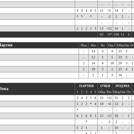
-
-
-
-
-
4
4
4
4
5
21
+5
14
2
-
*
*
*
-
-2
2
2
-
-
-
-
-
-
2
2
2
2
3
15
+12
16
1
-
83
+37
108
11
4
Партия
Под
Ата
Бл
Ош.С
Общ
Ош
О
-
14
3
4
21
2
-
-
12
5
5
23
2
-
2
14
4
10
29
3
2
2
18
3
2
25
4
2
-
5
1
3
10
-
-
ПАРТИЯ
ОЧКИ
ПОДАЧА
Нова
1
2
3
4
5
Общ
Раз
Общ
Ош
Оч
3
4
3
3
6
15
+12
31
2
2
2
3
2
*
4
10
+4
12
2
-
*
-
-
-
-
-
6
1
6
6
3
12
+11
18
-
1
*
-
-1
2
-
-
1
2
1
1
-
10
-
-
*
1
1
-
-
7
-
-