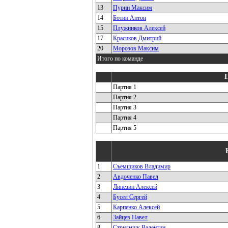
13
Пурин Максим
14
Ботин Антон
15
Плужников Алексей
17
Красиков Дмитрий
20
Морозов Максим
Итого по команде
Партия 1
Партия 2
Партия 3
Партия 4
Партия 5
1
Съемщиков Владимир
2
Авдоченко Павел
3
Липезин Алексей
4
Бусел Сергей
5
Карпенко Алексей
6
Зайцев Павел
8
Стрильчук Валентин