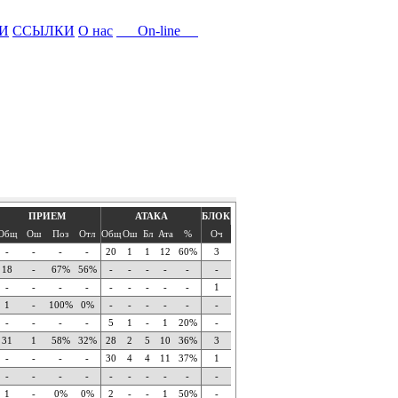
И
ССЫЛКИ
О нас
On-line
ПРИЕМ
АТАКА
БЛОК
Общ
Ош
Поз
Отл
Общ
Ош
Бл
Ата
%
Оч
-
-
-
-
20
1
1
12
60%
3
18
-
67%
56%
-
-
-
-
-
-
-
-
-
-
-
-
-
-
-
1
1
-
100%
0%
-
-
-
-
-
-
-
-
-
-
5
1
-
1
20%
-
31
1
58%
32%
28
2
5
10
36%
3
-
-
-
-
30
4
4
11
37%
1
-
-
-
-
-
-
-
-
-
-
1
-
0%
0%
2
-
-
1
50%
-