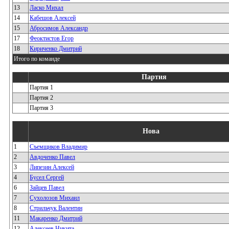
13
Ласко Михал
14
Кабешов Алексей
15
Абросимов Александр
17
Феоктистов Егор
18
Кириченко Дмитрий
Итого по команде
Партия
Партия 1
Партия 2
Партия 3
Нова
1
Съемщиков Владимир
2
Авдоченко Павел
3
Липезин Алексей
4
Бусел Сергей
6
Зайцев Павел
7
Сухолозов Михаил
8
Стрильчук Валентин
11
Макаренко Дмитрий
12
Алексеев Никита