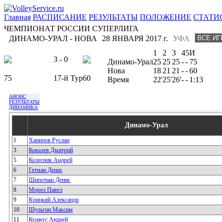
Главная
РАСПИСАНИЕ
РЕЗУЛЬТАТЫ
ПОЛОЖЕНИЕ
СТАТИ
ЧЕМПИОНАТ РОССИИ СУПЕРЛИГА
ДИНАМО-УРАЛ - НОВА
28 ЯНВАРЯ 2017 г.
УФА
1
2
3
4
5
И
3 - 0
Динамо-Урал
25
25
25
-
-
75
Нова
18
21
21
-
-
60
75
17-й Тур
60
Время
22'
25'
26'
-
-
1:13
АНОНС
РЕЗУЛЬТАТЫ
ДИНАМИКА
Динамо-Урал
1
Ханипов Руслан
3
Ковалев Дмитрий
5
Колесник Андрей
6
Гетман Денис
7
Шипотько Денис
8
Мороз Павел
9
Крицкий Александр
10
Шульгин Максим
11
Куцмус Андрей