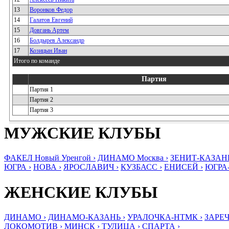
13
Воронков Федор
14
Галатов Евгений
15
Довгань Артем
16
Болдырев Александр
17
Козицын Иван
Итого по команде
Партия
Партия 1
Партия 2
Партия 3
МУЖСКИЕ КЛУБЫ
ФАКЕЛ Новый Уренгой ›
ДИНАМО Москва ›
ЗЕНИТ-КАЗАНЬ
ЮГРА ›
НОВА ›
ЯРОСЛАВИЧ ›
КУЗБАСС ›
ЕНИСЕЙ ›
ЮГРА
ЖЕНСКИЕ КЛУБЫ
ДИНАМО ›
ДИНАМО-КАЗАНЬ ›
УРАЛОЧКА-НТМК ›
ЗАРЕЧ
ЛОКОМОТИВ ›
МИНСК ›
ТУЛИЦА ›
СПАРТА ›