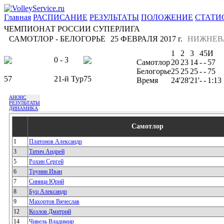
Главная
РАСПИСАНИЕ
РЕЗУЛЬТАТЫ
ПОЛОЖЕНИЕ
СТАТИ
ЧЕМПИОНАТ РОССИИ СУПЕРЛИГА
САМОТЛОР - БЕЛОГОРЬЕ
25 ФЕВРАЛЯ 2017 г.
НИЖНЕВ
1
2
3
4
5
И
0 - 3
Самотлор
20
23
14
-
-
57
Белогорье
25
25
25
-
-
75
57
21-й Тур
75
Время
24'
28'
21'
-
-
1:13
АНОНС
РЕЗУЛЬТАТЫ
ДИНАМИКА
Самотлор
1
Платонов Александр
3
Титич Андрей
5
Рохин Сергей
6
Трунин Иван
7
Синица Юрий
8
Буц Александр
9
Махортов Вячеслав
12
Козлов Дмитрий
14
Чивель Владимир