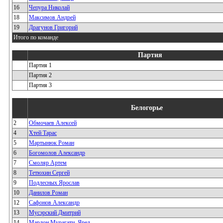
16
Чепура Николай
18
Максимов Андрей
19
Драгунов Григорий
Итого по команде
Партия
Партия 1
Партия 2
Партия 3
Белогорье
2
Обмочаев Алексей
4
Хтей Тарас
5
Мартынюк Роман
6
Богомолов Александр
7
Смоляр Артем
8
Тетюхин Сергей
9
Подлесных Ярослав
10
Данилов Роман
12
Сафонов Александр
13
Мусэрский Дмитрий
14
Марлон Мурагати_Яред