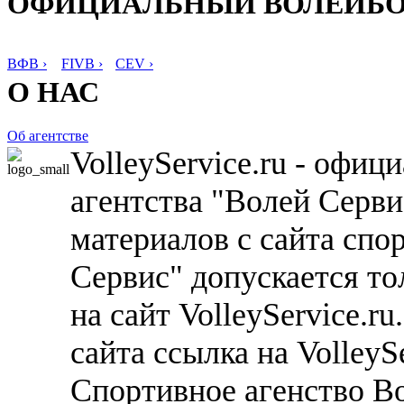
ОФИЦИАЛЬНЫЙ ВОЛЕЙБ
ВФВ ›
FIVB ›
CEV ›
О НАС
Об агентстве
VolleyService.ru - офи
агентства "Волей Серв
материалов с сайта спо
Сервис" допускается то
на сайт VolleyService.r
сайта ссылка на VolleyS
Спортивное агенство В