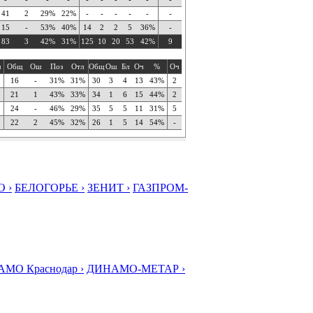
41
2
29%
22%
-
-
-
-
-
-
15
-
53%
40%
14
2
2
5
36%
-
83
3
42%
31%
125
10
20
53
42%
9
ч
Общ
Ош
Поз
Отл
Общ
Ош
Бл
Оч
%
Оч
16
-
31%
31%
30
3
4
13
43%
2
21
1
43%
33%
34
1
6
15
44%
2
24
-
46%
29%
35
5
5
11
31%
5
22
2
45%
32%
26
1
5
14
54%
-
 ›
БЕЛОГОРЬЕ ›
ЗЕНИТ ›
ГАЗПРОМ-
МО Краснодар ›
ДИНАМО-МЕТАР ›