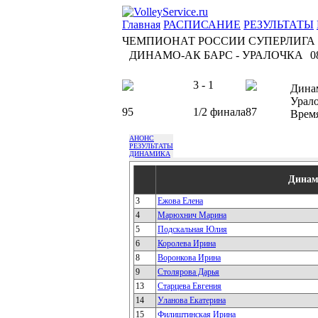
Главная
РАСПИСАНИЕ
РЕЗУЛЬТАТЫ
ЧЕМПИОНАТ РОССИИ СУПЕРЛИГА
ДИНАМО-АК БАРС - УРАЛОЧКА
0
3 - 1
Дина
Урал
95
1/2 финала
87
Врем
АНОНС
РЕЗУЛЬТАТЫ
ДИНАМИКА
Динам
3
Ежова Елена
4
Марюхнич Марина
5
Подскальная Юлия
6
Королева Ирина
8
Воронкова Ирина
9
Столярова Дарья
13
Старцева Евгения
14
Уланова Екатерина
15
Филиштинская Ирина