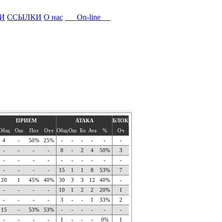
И
ССЫЛКИ
О нас
On-line
ПРИЕМ
АТАКА
БЛОК
Общ
Ош
Поз
Отл
Общ
Ош
Бл
Ата
%
Оч
4
-
50%
25%
-
-
-
-
-
-
-
-
-
-
8
-
2
4
50%
3
-
-
-
-
-
-
-
-
-
-
-
-
-
-
15
1
1
8
53%
7
20
1
45%
40%
30
3
3
12
40%
-
-
-
-
-
10
1
2
2
20%
1
-
-
-
-
3
-
-
1
33%
2
15
-
53%
53%
-
-
-
-
-
-
-
-
-
-
1
-
-
-
0%
1