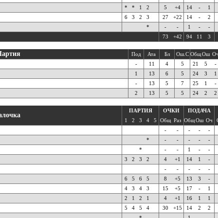
*
*
1
2
5
+4
14
-
1
6
3
2
3
27
+22
14
-
2
*
-
-
1
-
-
73
+42
94
11
3
Партия
Под
Ата
Бл
Ош.С
Общ
Ош
О
-
11
4
5
21
5
-
1
13
6
5
24
3
1
-
13
5
7
25
1
-
2
13
5
5
24
2
2
ПАРТИЯ
ОЧКИ
ПОДАЧА
алочка
1
2
3
4
5
Общ
Раз
Общ
Ош
Оч
-
-
-
-
-
*
-
-
-
-
-
*
-
-
1
-
-
3
2
3
2
4
+1
14
1
-
-
-
-
-
-
6
5
6
5
8
+5
13
3
-
4
3
4
3
15
+5
17
-
1
2
1
2
1
4
+1
16
1
1
5
4
5
4
30
+15
14
2
2
*
-
-
1
-
-