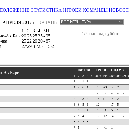
ПОЛОЖЕНИЕ
СТАТИСТИКА
ИГРОКИ
КОМАНДЫ
НОВОСТ
8 АПРЕЛЯ 2017 г.
КАЗАНЬ
1
2
3
4
5
И
1/2 финала, суббота
мо-Ак Барс
20
25
25
25
-
95
очка
25
22
20
20
-
87
я
27'
29'
31'
25'
-
1:52
ПАРТИЯ
ОЧКИ
ПОДАЧА
о-Ак Барс
1
2
3
4
5
Общ
Раз
Общ
Ош
Оч
*
*
*
-
-
-
-
-
1
4
6
1
7
+3
14
2
-
-
-
-
-
-
4
1
3
4
15
+11
14
2
-
3
6
5
6
12
-
17
5
-
5
2
*
3
-1
5
1
-
2
*
4
5
3
+2
14
1
-
*
*
*
*
-
-
-
-
-
*
5
1
+1
1
-
-