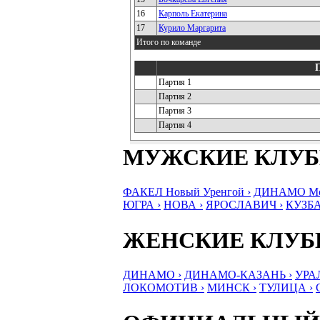
16
Карполь Екатерина
17
Курило Маргарита
Итого по команде
Партия 1
Партия 2
Партия 3
Партия 4
МУЖСКИЕ КЛУ
ФАКЕЛ Новый Уренгой ›
ДИНАМО Мос
ЮГРА ›
НОВА ›
ЯРОСЛАВИЧ ›
КУЗБА
ЖЕНСКИЕ КЛУ
ДИНАМО ›
ДИНАМО-КАЗАНЬ ›
УРА
ЛОКОМОТИВ ›
МИНСК ›
ТУЛИЦА ›