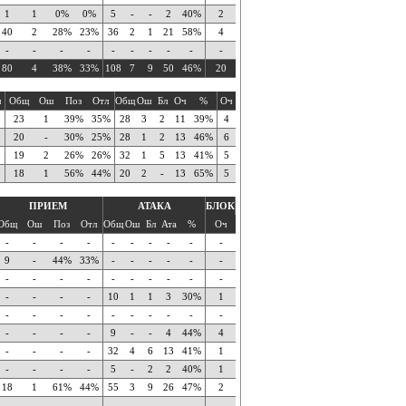
1
1
0%
0%
5
-
-
2
40%
2
40
2
28%
23%
36
2
1
21
58%
4
-
-
-
-
-
-
-
-
-
-
80
4
38%
33%
108
7
9
50
46%
20
ч
Общ
Ош
Поз
Отл
Общ
Ош
Бл
Оч
%
Оч
23
1
39%
35%
28
3
2
11
39%
4
20
-
30%
25%
28
1
2
13
46%
6
19
2
26%
26%
32
1
5
13
41%
5
18
1
56%
44%
20
2
-
13
65%
5
ПРИЕМ
АТАКА
БЛОК
Общ
Ош
Поз
Отл
Общ
Ош
Бл
Ата
%
Оч
-
-
-
-
-
-
-
-
-
-
9
-
44%
33%
-
-
-
-
-
-
-
-
-
-
-
-
-
-
-
-
-
-
-
-
10
1
1
3
30%
1
-
-
-
-
-
-
-
-
-
-
-
-
-
-
9
-
-
4
44%
4
-
-
-
-
32
4
6
13
41%
1
-
-
-
-
5
-
2
2
40%
1
18
1
61%
44%
55
3
9
26
47%
2
-
-
-
-
-
-
-
-
-
-