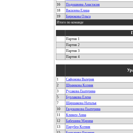
16
Подошвина Анастасия
18
Василева Елица
19
Бирюкова Ольга
Итого по команде
Партия 1
Партия 2
Партия 3
Партия 4
Ур
1
Сафонова Валерия
2
Шрамкова Ксения
3
Русакова Екатерина
5
Бурлакова Елена
7
Шаршакова Наталья
10
Евдокимова Екатерина
11
Климец Анна
12
Бабешина Марина
13
Парубец Ксения
15
Бочкарева Евгения