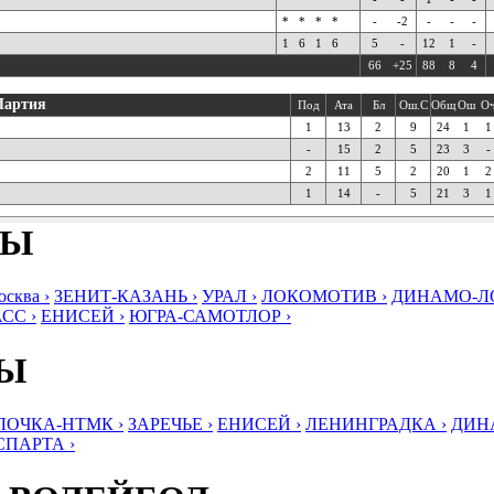
*
*
*
*
-
-2
-
-
-
1
6
1
6
5
-
12
1
-
66
+25
88
8
4
Партия
Под
Ата
Бл
Ош.С
Общ
Ош
О
1
13
2
9
24
1
1
-
15
2
5
23
3
-
2
11
5
2
20
1
2
1
14
-
5
21
3
1
БЫ
ква ›
ЗЕНИТ-КАЗАНЬ ›
УРАЛ ›
ЛОКОМОТИВ ›
ДИНАМО-ЛО
СС ›
ЕНИСЕЙ ›
ЮГРА-САМОТЛОР ›
БЫ
ЛОЧКА-НТМК ›
ЗАРЕЧЬЕ ›
ЕНИСЕЙ ›
ЛЕНИНГРАДКА ›
ДИНА
СПАРТА ›