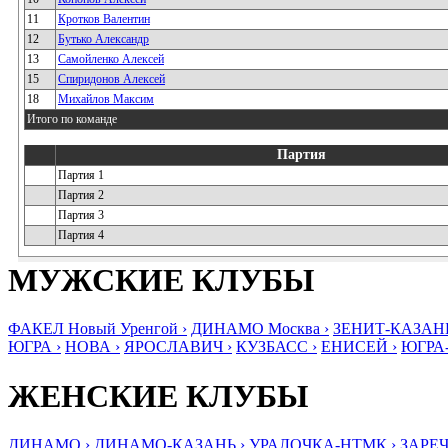
11
Кротков Валентин
12
Бутько Александр
13
Самойленко Алексей
15
Спиридонов Алексей
18
Михайлов Максим
Итого по команде
Партия
Партия 1
Партия 2
Партия 3
Партия 4
МУЖСКИЕ КЛУБЫ
ФАКЕЛ Новый Уренгой ›
ДИНАМО Москва ›
ЗЕНИТ-КАЗАНЬ
ЮГРА ›
НОВА ›
ЯРОСЛАВИЧ ›
КУЗБАСС ›
ЕНИСЕЙ ›
ЮГРА
ЖЕНСКИЕ КЛУБЫ
ДИНАМО ›
ДИНАМО-КАЗАНЬ ›
УРАЛОЧКА-НТМК ›
ЗАРЕЧ