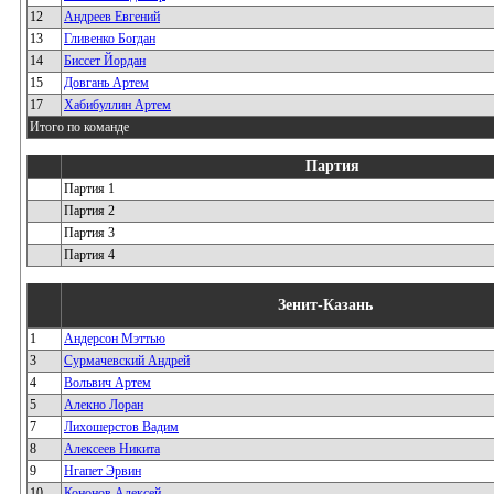
12
Андреев Евгений
13
Гливенко Богдан
14
Биссет Йордан
15
Довгань Артем
17
Хабибуллин Артем
Итого по команде
Партия
Партия 1
Партия 2
Партия 3
Партия 4
Зенит-Казань
1
Андерсон Мэттью
3
Сурмачевский Андрей
4
Вольвич Артем
5
Алекно Лоран
7
Лихошерстов Вадим
8
Алексеев Никита
9
Нгапет Эрвин
10
Кононов Алексей