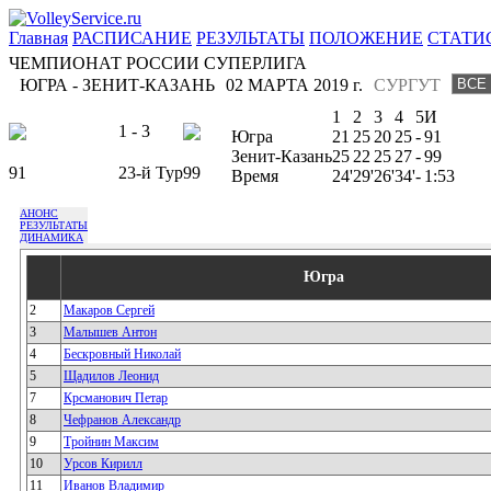
Главная
РАСПИСАНИЕ
РЕЗУЛЬТАТЫ
ПОЛОЖЕНИЕ
СТАТИ
ЧЕМПИОНАТ РОССИИ СУПЕРЛИГА
ЮГРА - ЗЕНИТ-КАЗАНЬ
02 МАРТА 2019 г.
СУРГУТ
1
2
3
4
5
И
1 - 3
Югра
21
25
20
25
-
91
Зенит-Казань
25
22
25
27
-
99
91
23-й Тур
99
Время
24'
29'
26'
34'
-
1:53
АНОНС
РЕЗУЛЬТАТЫ
ДИНАМИКА
Югра
2
Макаров Сергей
3
Малышев Антон
4
Бескровный Николай
5
Щадилов Леонид
7
Крсманович Петар
8
Чефранов Александр
9
Тройнин Максим
10
Урсов Кирилл
11
Иванов Владимир