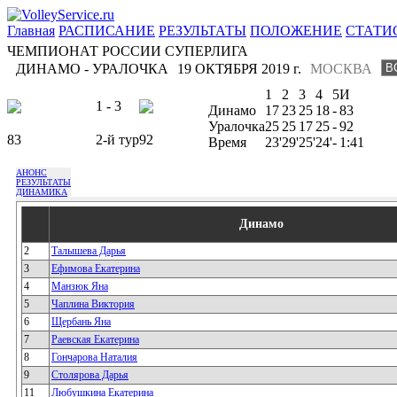
Главная
РАСПИСАНИЕ
РЕЗУЛЬТАТЫ
ПОЛОЖЕНИЕ
СТАТИ
ЧЕМПИОНАТ РОССИИ СУПЕРЛИГА
ДИНАМО - УРАЛОЧКА
19 ОКТЯБРЯ 2019 г.
МОСКВА
1
2
3
4
5
И
1 - 3
Динамо
17
23
25
18
-
83
Уралочка
25
25
17
25
-
92
83
2-й тур
92
Время
23'
29'
25'
24'
-
1:41
АНОНС
РЕЗУЛЬТАТЫ
ДИНАМИКА
Динамо
2
Талышева Дарья
3
Ефимова Екатерина
4
Манзюк Яна
5
Чаплина Виктория
6
Щербань Яна
7
Раевская Екатерина
8
Гончарова Наталия
9
Столярова Дарья
11
Любушкина Екатерина