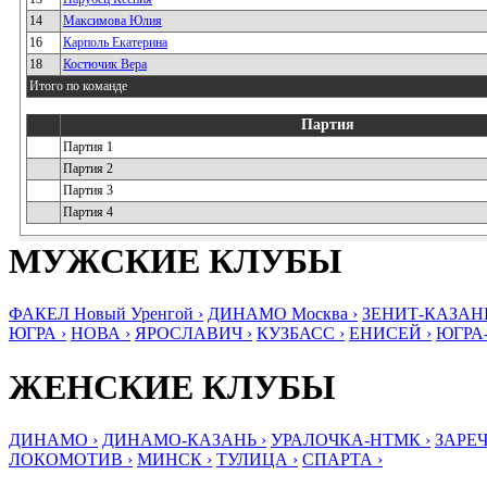
14
Максимова Юлия
16
Карполь Екатерина
18
Костючик Вера
Итого по команде
Партия
Партия 1
Партия 2
Партия 3
Партия 4
МУЖСКИЕ КЛУБЫ
ФАКЕЛ Новый Уренгой ›
ДИНАМО Москва ›
ЗЕНИТ-КАЗАНЬ
ЮГРА ›
НОВА ›
ЯРОСЛАВИЧ ›
КУЗБАСС ›
ЕНИСЕЙ ›
ЮГРА
ЖЕНСКИЕ КЛУБЫ
ДИНАМО ›
ДИНАМО-КАЗАНЬ ›
УРАЛОЧКА-НТМК ›
ЗАРЕЧ
ЛОКОМОТИВ ›
МИНСК ›
ТУЛИЦА ›
СПАРТА ›