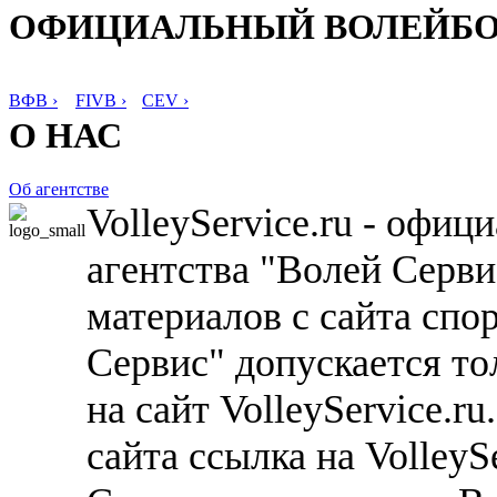
ОФИЦИАЛЬНЫЙ ВОЛЕЙБ
ВФВ ›
FIVB ›
CEV ›
О НАС
Об агентстве
VolleyService.ru - офи
агентства "Волей Серв
материалов с сайта спо
Сервис" допускается то
на сайт VolleyService.r
сайта ссылка на VolleyS