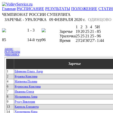
Главная
РАСПИСАНИЕ
РЕЗУЛЬТАТЫ
ПОЛОЖЕНИЕ
СТАТИ
ЧЕМПИОНАТ РОССИИ СУПЕРЛИГА
ЗАРЕЧЬЕ - УРАЛОЧКА
09 ФЕВРАЛЯ 2020 г.
ОДИНЦОВО
1
2
3
4
5
И
1 - 3
Заречье
19
20
25
21
-
85
Уралочка
25
25
21
25
-
96
85
14-й тур
96
Время
23'
24'
30'
27'
-
1:44
АНОНС
РЕЗУЛЬТАТЫ
ДИНАМИКА
Заречье
1
Ефимова Ольга_Андр
2
Кураева Кристина
4
Матвеева Полина
6
Курносова Кристина
7
Иванова Олеся
8
Мельникова Анна
9
Руссу Виктория
13
Карполь Елизавета
14
Хроменкова Кира