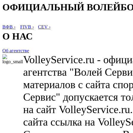
ОФИЦИАЛЬНЫЙ ВОЛЕЙБ
ВФВ ›
FIVB ›
CEV ›
О НАС
Об агентстве
VolleyService.ru - офи
агентства "Волей Серв
материалов с сайта спо
Сервис" допускается то
на сайт VolleyService.r
сайта ссылка на VolleyS