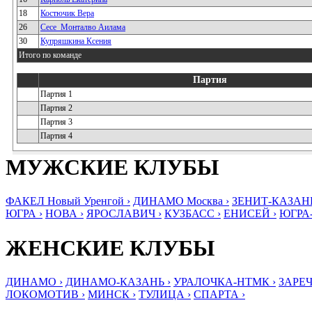
18
Костючик Вера
26
Сесе_Монталво Аилама
30
Купряшкина Ксения
Итого по команде
Партия
Партия 1
Партия 2
Партия 3
Партия 4
МУЖСКИЕ КЛУБЫ
ФАКЕЛ Новый Уренгой ›
ДИНАМО Москва ›
ЗЕНИТ-КАЗАНЬ
ЮГРА ›
НОВА ›
ЯРОСЛАВИЧ ›
КУЗБАСС ›
ЕНИСЕЙ ›
ЮГРА
ЖЕНСКИЕ КЛУБЫ
ДИНАМО ›
ДИНАМО-КАЗАНЬ ›
УРАЛОЧКА-НТМК ›
ЗАРЕЧ
ЛОКОМОТИВ ›
МИНСК ›
ТУЛИЦА ›
СПАРТА ›