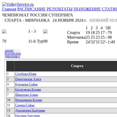
Главная
РАСПИСАНИЕ
РЕЗУЛЬТАТЫ
ПОЛОЖЕНИЕ
СТАТИ
ЧЕМПИОНАТ РОССИИ СУПЕРЛИГА
СПАРТА - МИНЧАНКА
24 НОЯБРЯ 2024 г.
НИЖНИЙ НО
1
2
3
4
5
И
1 - 3
Спарта
19
18
25
17
-
79
Минчанка
25
25
23
25
-
98
79
11-й Тур
98
Время
24'
32'
31'
22'
-
1:49
АНОНС
РЕЗУЛЬТАТЫ
ДИНАМИКА
Спарта
1
Столбова Юлия
2
Пироговская Алеся
4
Булгакова Софья
5
Евстегнеева Ксения
7
Шикалова Алина
10
Меньщикова Ксения
11
Сычева Софья
13
Дороничева Екатерина
16
Емелина Ангелина