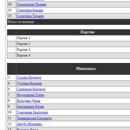
19
Ольховская Полина
20
Симонова Карина
23
Селютина Татьяна
Итого по команде
Партия
Партия 1
Партия 2
Партия 3
Партия 4
Минчанка
3
Столяр Надежда
4
Турчина Валерия
6
Смирнова Надежда
7
Федоринчик Елена
8
Володько Дарья
9
Барташевич Юлия
10
Сокольчик Екатерина
11
Томашевская Елизавета
12
Зарубо Вероника
14
Вакулко Дарья