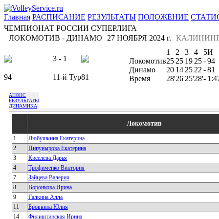
Главная
РАСПИСАНИЕ
РЕЗУЛЬТАТЫ
ПОЛОЖЕНИЕ
СТАТИ
ЧЕМПИОНАТ РОССИИ СУПЕРЛИГА
ЛОКОМОТИВ - ДИНАМО
27 НОЯБРЯ 2024 г.
КАЛИНИНГ
1
2
3
4
5
И
3 - 1
Локомотив
25
25
19
25
-
94
Динамо
20
14
25
22
-
81
94
11-й Тур
81
Время
28'
26'
25'
28'
-
1:4
АНОНС
РЕЗУЛЬТАТЫ
ДИНАМИКА
Локомотив
1
Любушкина Екатерина
2
Пипунырова Екатерина
3
Киселева Дарья
4
Трофименко Виктория
7
Зайцева Валерия
8
Воронкова Ирина
9
Галкина Алла
11
Бровкина Юлия
14
Филиштинская Ирина