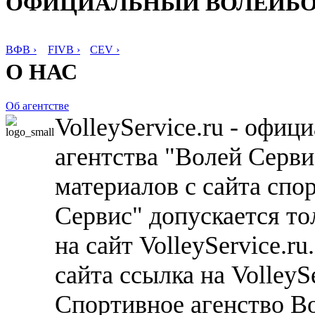
ОФИЦИАЛЬНЫЙ ВОЛЕЙБ
ВФВ ›
FIVB ›
CEV ›
О НАС
Об агентстве
VolleyService.ru - офи
агентства "Волей Серв
материалов с сайта спо
Сервис" допускается то
на сайт VolleyService.r
сайта ссылка на VolleyS
Спортивное агенство В