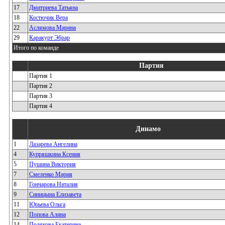
17
Дмитриева Татьяна
18
Костючик Вера
22
Аслямова Марина
29
Каракурт Эбрар
Итого по команде
Партия
Партия 1
Партия 2
Партия 3
Партия 4
Динамо
1
Лазарева Ангелина
4
Купряшкина Ксения
5
Пушина Виктория
7
Смеленко Мария
8
Гончарова Наталия
9
Синицына Елизавета
11
Юрьева Ольга
12
Попова Алина
14
Полякова Екатерина