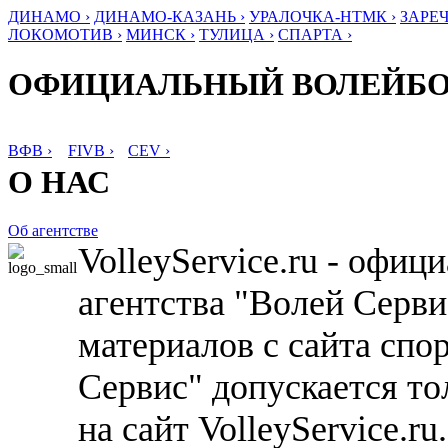
ДИНАМО ›
ДИНАМО-КАЗАНЬ ›
УРАЛОЧКА-НТМК ›
ЗАРЕЧ
ЛОКОМОТИВ ›
МИНСК ›
ТУЛИЦА ›
СПАРТА ›
ОФИЦИАЛЬНЫЙ ВОЛЕЙБ
ВФВ ›
FIVB ›
CEV ›
О НАС
Об агентстве
VolleyService.ru - офи
агентства "Волей Серв
материалов с сайта спо
Сервис" допускается то
на сайт VolleyService.r