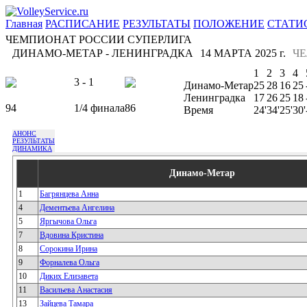
Главная
РАСПИСАНИЕ
РЕЗУЛЬТАТЫ
ПОЛОЖЕНИЕ
СТАТИ
ЧЕМПИОНАТ РОССИИ СУПЕРЛИГА
ДИНАМО-МЕТАР - ЛЕНИНГРАДКА
14 МАРТА 2025 г.
Ч
1
2
3
4
3 - 1
Динамо-Метар
25
28
16
25
Ленинградка
17
26
25
18
94
1/4 финала
86
Время
24'
34'
25'
30'
АНОНС
РЕЗУЛЬТАТЫ
ДИНАМИКА
Динамо-Метар
1
Багрянцева Анна
4
Дементьева Ангелина
5
Яргычова Ольга
7
Вдовина Кристина
8
Сорокина Ирина
9
Форналева Ольга
10
Диких Елизавета
11
Васильева Анастасия
13
Зайцева Тамара