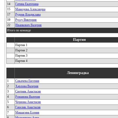
14
Гатина Екатерина
15
Мамедова Александра
17
Руденя Владислава
19
Руссу Виктория
22
Иванкович Валерия
Итого по команде
Партия
Партия 1
Партия 2
Партия 3
Партия 4
Ленинградка
1
Сикачева Евгения
2
Харлова Валерия
3
Светник Анастасия
4
Романова Валерия
5
Чернова Анастасия
6
Гарелик Анастасия
7
Мишагина Есения
8
Мельникова Анна