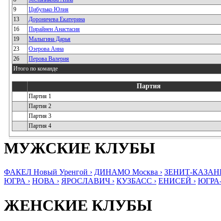
9
Цибулько Юлия
13
Дороничева Екатерина
16
Пирайнен Анастасия
19
Малыгина Дарья
23
Озерова Анна
26
Перова Валерия
Итого по команде
Партия
Партия 1
Партия 2
Партия 3
Партия 4
МУЖСКИЕ КЛУБЫ
ФАКЕЛ Новый Уренгой ›
ДИНАМО Москва ›
ЗЕНИТ-КАЗАНЬ
ЮГРА ›
НОВА ›
ЯРОСЛАВИЧ ›
КУЗБАСС ›
ЕНИСЕЙ ›
ЮГРА
ЖЕНСКИЕ КЛУБЫ