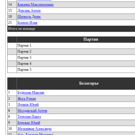
14
Каванна Максимилиано
15
Довгань Артем
18
Шенкель Денис
21
Борило Илья
Итого по команде
Партия
Партия 1
Партия 2
Партия 3
Партия 4
Партия 5
Белогорье
1
Будюхин Максим
2
Жось Роман
3
Цепков Юрий
6
Молдавский Артем
8
Тетюхин Павел
9
Бережко Юрий
10
Мельников Александр
11
Аль_Хачдади Мохамед