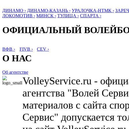
ДИНАМО ›
ДИНАМО-КАЗАНЬ ›
УРАЛОЧКА-НТМК ›
ЗАРЕЧ
ЛОКОМОТИВ ›
МИНСК ›
ТУЛИЦА ›
СПАРТА ›
ОФИЦИАЛЬНЫЙ ВОЛЕЙБ
ВФВ ›
FIVB ›
CEV ›
О НАС
Об агентстве
VolleyService.ru - офи
агентства "Волей Серв
материалов с сайта спо
Сервис" допускается то