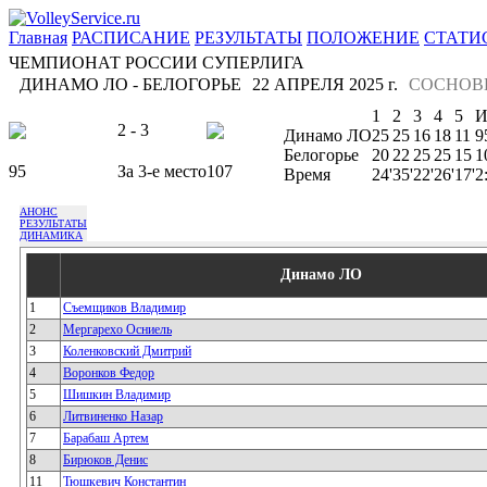
Главная
РАСПИСАНИЕ
РЕЗУЛЬТАТЫ
ПОЛОЖЕНИЕ
СТАТИ
ЧЕМПИОНАТ РОССИИ СУПЕРЛИГА
ДИНАМО ЛО - БЕЛОГОРЬЕ
22 АПРЕЛЯ 2025 г.
СОСНОВ
1
2
3
4
5
2 - 3
Динамо ЛО
25
25
16
18
11
9
Белогорье
20
22
25
25
15
1
95
За 3-е место
107
Время
24'
35'
22'
26'
17'
2
АНОНС
РЕЗУЛЬТАТЫ
ДИНАМИКА
Динамо ЛО
1
Съемщиков Владимир
2
Мергарехо Осниель
3
Коленковский Дмитрий
4
Воронков Федор
5
Шишкин Владимир
6
Литвиненко Назар
7
Барабаш Артем
8
Бирюков Денис
11
Тюшкевич Константин