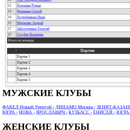
12
Порошин Роман
13
Червяков Сергей
14
Подребинкин Иван
15
Марченко Андрей
17
Заболотников Георгий
27
Голубев Валентин
Итого по команде
Партия
Партия 1
Партия 2
Партия 3
Партия 4
Партия 5
МУЖСКИЕ КЛУБЫ
ФАКЕЛ Новый Уренгой ›
ДИНАМО Москва ›
ЗЕНИТ-КАЗАНЬ
ЮГРА ›
НОВА ›
ЯРОСЛАВИЧ ›
КУЗБАСС ›
ЕНИСЕЙ ›
ЮГРА
ЖЕНСКИЕ КЛУБЫ