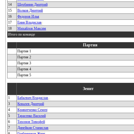
14
Щербинин Дмитрий
15
Волков Дмитрий
16
Федоров Илья
17
Енин Владислав
18
Михайлов Максим
Итого по команде
Партия
Партия 1
Партия 2
Партия 3
Партия 4
Партия 5
Зенит
1
Бабкевич Владислав
3
Ковалев Дмитрий
4
Кривитченко Семен
5
Тарасенко Василий
6
Тихонов Тимофей
7
Динейкин Станислав
8
Гребенников Женя