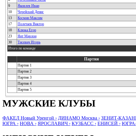
9
Яковлев Иван
10
Черейский Денис
13
Космин Максим
17
Полетаев Виктор
18
Клюка Егор
23
Янт Марлон
30
Тисевич Игорь
Итого по команде
Партия
Партия 1
Партия 2
Партия 3
Партия 4
Партия 5
МУЖСКИЕ КЛУБЫ
ФАКЕЛ Новый Уренгой ›
ДИНАМО Москва ›
ЗЕНИТ-КАЗАНЬ
ЮГРА ›
НОВА ›
ЯРОСЛАВИЧ ›
КУЗБАСС ›
ЕНИСЕЙ ›
ЮГРА