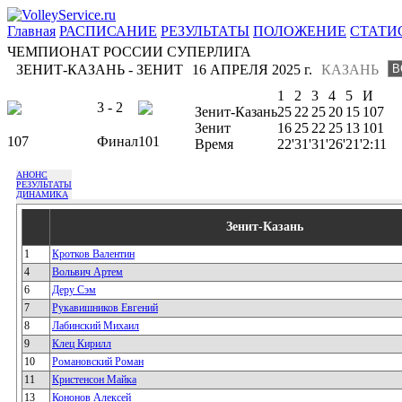
Главная
РАСПИСАНИЕ
РЕЗУЛЬТАТЫ
ПОЛОЖЕНИЕ
СТАТИ
ЧЕМПИОНАТ РОССИИ СУПЕРЛИГА
ЗЕНИТ-КАЗАНЬ - ЗЕНИТ
16 АПРЕЛЯ 2025 г.
КАЗАНЬ
1
2
3
4
5
И
3 - 2
Зенит-Казань
25
22
25
20
15
107
Зенит
16
25
22
25
13
101
107
Финал
101
Время
22'
31'
31'
26'
21'
2:11
АНОНС
РЕЗУЛЬТАТЫ
ДИНАМИКА
Зенит-Казань
1
Кротков Валентин
4
Вольвич Артем
6
Деру Сэм
7
Рукавишников Евгений
8
Лабинский Михаил
9
Клец Кирилл
10
Романовский Роман
11
Кристенсон Майка
13
Кононов Алексей