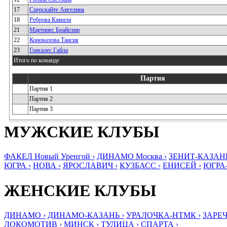
17
Сперскайте Ангелина
18
Реброва Камила
21
Мартинес Брайелин
22
Коновалова Таисия
23
Гонсалес Гайла
Итого по команде
Партия
Партия 1
Партия 2
Партия 3
МУЖСКИЕ КЛУБЫ
ФАКЕЛ Новый Уренгой ›
ДИНАМО Москва ›
ЗЕНИТ-КАЗАНЬ
ЮГРА ›
НОВА ›
ЯРОСЛАВИЧ ›
КУЗБАСС ›
ЕНИСЕЙ ›
ЮГРА
ЖЕНСКИЕ КЛУБЫ
ДИНАМО ›
ДИНАМО-КАЗАНЬ ›
УРАЛОЧКА-НТМК ›
ЗАРЕЧ
ЛОКОМОТИВ ›
МИНСК ›
ТУЛИЦА ›
СПАРТА ›