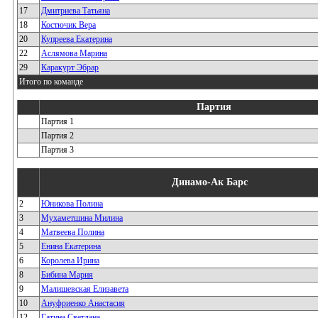
17
Дмитриева Татьяна
18
Костючик Вера
20
Купреева Екатерина
22
Аслямова Марина
29
Каракурт Эбрар
Итого по команде
Партия
Партия 1
Партия 2
Партия 3
Динамо-Ак Барс
2
Юникова Полина
3
Мухаметшина Милина
4
Матвеева Полина
5
Енина Екатерина
6
Королева Ирина
8
Бибина Мария
9
Малишевская Елизавета
10
Ануфриенко Анастасия
12
Гатина Светлана