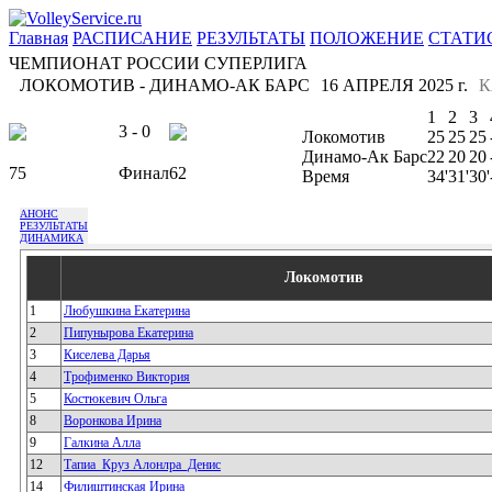
Главная
РАСПИСАНИЕ
РЕЗУЛЬТАТЫ
ПОЛОЖЕНИЕ
СТАТИ
ЧЕМПИОНАТ РОССИИ СУПЕРЛИГА
ЛОКОМОТИВ - ДИНАМО-АК БАРС
16 АПРЕЛЯ 2025 г.
К
1
2
3
3 - 0
Локомотив
25
25
25
Динамо-Ак Барс
22
20
20
75
Финал
62
Время
34'
31'
30'
АНОНС
РЕЗУЛЬТАТЫ
ДИНАМИКА
Локомотив
1
Любушкина Екатерина
2
Пипунырова Екатерина
3
Киселева Дарья
4
Трофименко Виктория
5
Костюкевич Ольга
8
Воронкова Ирина
9
Галкина Алла
12
Тапиа_Круз Алонлра_Денис
14
Филиштинская Ирина