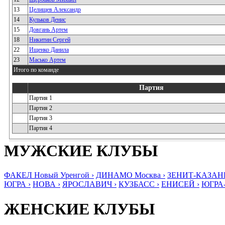
13
Целищев Александр
14
Кульков Денис
15
Довгань Артем
18
Никитин Сергей
22
Ищенко Данила
23
Масько Артем
Итого по команде
Партия
Партия 1
Партия 2
Партия 3
Партия 4
МУЖСКИЕ КЛУБЫ
ФАКЕЛ Новый Уренгой ›
ДИНАМО Москва ›
ЗЕНИТ-КАЗАНЬ
ЮГРА ›
НОВА ›
ЯРОСЛАВИЧ ›
КУЗБАСС ›
ЕНИСЕЙ ›
ЮГРА
ЖЕНСКИЕ КЛУБЫ