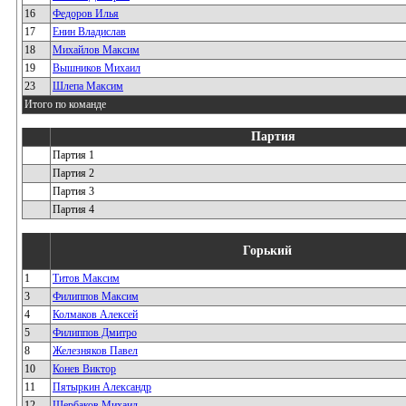
16
Федоров Илья
17
Енин Владислав
18
Михайлов Максим
19
Вышников Михаил
23
Шлепа Максим
Итого по команде
Партия
Партия 1
Партия 2
Партия 3
Партия 4
Горький
1
Титов Максим
3
Филиппов Максим
4
Колмаков Алексей
5
Филиппов Дмитро
8
Железняков Павел
10
Конев Виктор
11
Пятыркин Александр
12
Щербаков Михаил