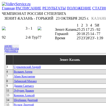
Главная
РАСПИСАНИЕ
РЕЗУЛЬТАТЫ
ПОЛОЖЕНИЕ
СТАТИ
ЧЕМПИОНАТ РОССИИ СУПЕРЛИГА
ЗЕНИТ-КАЗАНЬ - ГОРЬКИЙ
23 ОКТЯБРЯ 2025 г.
КАЗАН
1
2
3
4
5
И
3 - 1
Зенит-Казань
25
25
17
25
-
92
Горький
20
18
25
14
-
77
92
2-й Тур
77
Время
25'
23'
28'
23'
-
1:39
АНОНС
РЕЗУЛЬТАТЫ
ДИНАМИКА
Зенит-Казань
3
Сурмачевский Андрей
4
Вольвич Артем
7
Абаев Константин
8
Лабинский Михаил
9
Данани Сантьяго
11
Лубурич Дражен
13
Кононов Алексей
14
Щербинин Дмитрий
15
Волков Дмитрий