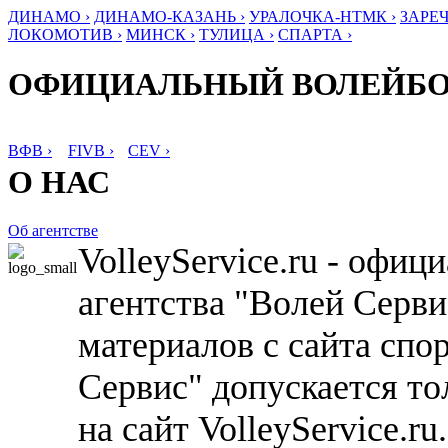
ДИНАМО ›
ДИНАМО-КАЗАНЬ ›
УРАЛОЧКА-НТМК ›
ЗАРЕЧ
ЛОКОМОТИВ ›
МИНСК ›
ТУЛИЦА ›
СПАРТА ›
ОФИЦИАЛЬНЫЙ ВОЛЕЙБ
ВФВ ›
FIVB ›
CEV ›
О НАС
Об агентстве
VolleyService.ru - офи
агентства "Волей Серв
материалов с сайта спо
Сервис" допускается то
на сайт VolleyService.r