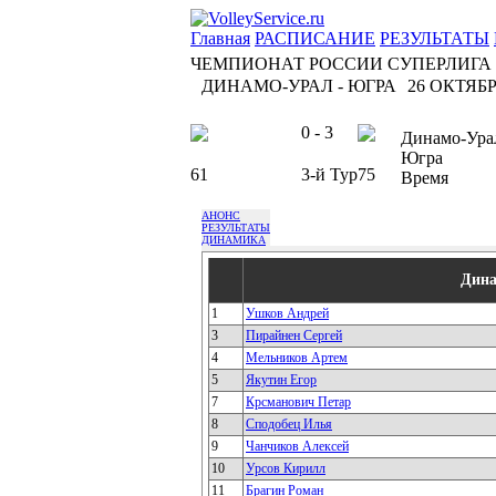
Главная
РАСПИСАНИЕ
РЕЗУЛЬТАТЫ
ЧЕМПИОНАТ РОССИИ СУПЕРЛИГА
ДИНАМО-УРАЛ - ЮГРА
26 ОКТЯБРЯ
0 - 3
Динамо-Ура
Югра
61
3-й Тур
75
Время
АНОНС
РЕЗУЛЬТАТЫ
ДИНАМИКА
Дина
1
Ушков Андрей
3
Пирайнен Сергей
4
Мельников Артем
5
Якутин Егор
7
Крсманович Петар
8
Сподобец Илья
9
Чанчиков Алексей
10
Урсов Кирилл
11
Брагин Роман