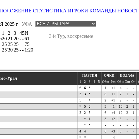
ПОЛОЖЕНИЕ
СТАТИСТИКА
ИГРОКИ
КОМАНДЫ
НОВОСТ
 2025 г.
УФА
1
2
3
4
5
И
3-й Тур, воскресеьне
л
20
21
20
-
-
61
25
25
25
-
-
75
25'
30'
25'
-
-
1:20
ПАРТИЯ
ОЧКИ
ПОДАЧА
мо-Урал
1
2
3
4
5
Общ
Раз
Общ
Ош
Оч
6
6
*
1
+1
4
-
-
3
3
*
8
+1
7
1
-
5
*
2
+1
2
-
-
*
5
2
3
-1
10
2
1
2
2
5
6
+4
12
2
1
*
1
3
+2
5
-
-
*
*
-
-
-
-
-
4
4
6
+3
5
-
-
*
*
-
-4
-
-
-