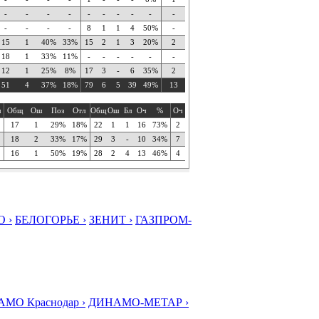
-
-
-
-
-
-
-
-
-
-
-
-
-
-
8
1
1
4
50%
-
15
1
40%
33%
15
2
1
3
20%
2
18
1
33%
11%
-
-
-
-
-
-
12
1
25%
8%
17
3
-
6
35%
2
51
4
37%
18%
79
6
5
39
49%
13
ч
Общ
Ош
Поз
Отл
Общ
Ош
Бл
Оч
%
Оч
17
1
29%
18%
22
1
1
16
73%
2
18
2
33%
17%
29
3
-
10
34%
7
16
1
50%
19%
28
2
4
13
46%
4
 ›
БЕЛОГОРЬЕ ›
ЗЕНИТ ›
ГАЗПРОМ-
МО Краснодар ›
ДИНАМО-МЕТАР ›