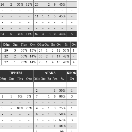
26
2
35%
12%
20
-
2
9
45%
-
-
-
-
-
-
-
-
-
-
-
-
-
-
-
11
1
1
5
45%
-
-
-
-
-
-
-
-
-
-
-
-
-
-
-
-
-
-
-
-
-
64
6
36%
14%
82
4
13
36
44%
5
ч
Общ
Ош
Поз
Отл
Общ
Ош
Бл
Оч
%
Оч
20
3
35%
15%
24
1
2
12
50%
1
22
2
50%
14%
33
2
7
14
42%
-
22
1
23%
14%
25
1
4
10
40%
4
ПРИЕМ
АТАКА
БЛОК
Общ
Ош
Поз
Отл
Общ
Ош
Бл
Ата
%
Оч
-
-
-
-
-
-
-
-
-
-
-
-
-
-
2
-
-
1
50%
1
1
1
0%
0%
7
-
1
6
86%
3
-
-
-
-
-
-
-
-
-
-
5
-
80%
20%
4
-
1
3
75%
1
-
-
-
-
6
-
1
3
50%
-
-
-
-
-
18
-
-
12
67%
3
-
-
-
-
1
-
-
1
100%
-
-
-
-
-
1
-
-
-
0%
1