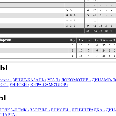
-
-
-
-
-
5
5
4
+2
2
-
-
6
6
6
5
+1
8
-
-
*
*
*
-
-1
-
-
-
3
3
3
9
+2
13
3
1
58
+33
74
10
6
Партия
Под
Ата
Бл
Ош.С
Общ
Ош
О
3
16
2
4
25
5
3
2
10
7
6
24
2
2
1
13
4
7
25
3
1
БЫ
ква ›
ЗЕНИТ-КАЗАНЬ ›
УРАЛ ›
ЛОКОМОТИВ ›
ДИНАМО-ЛО
СС ›
ЕНИСЕЙ ›
ЮГРА-САМОТЛОР ›
БЫ
ЛОЧКА-НТМК ›
ЗАРЕЧЬЕ ›
ЕНИСЕЙ ›
ЛЕНИНГРАДКА ›
ДИНА
СПАРТА ›