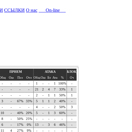
И
ССЫЛКИ
О нас
On-line
ПРИЕМ
АТАКА
БЛОК
Общ
Ош
Поз
Отл
Общ
Ош
Бл
Ата
%
Оч
-
-
-
-
1
-
-
1
100%
-
-
-
-
-
21
2
4
7
33%
1
-
-
-
-
2
-
1
1
50%
1
3
-
67%
33%
5
1
1
2
40%
-
-
-
-
-
4
-
-
2
50%
3
10
-
40%
20%
5
-
1
3
60%
-
8
-
50%
25%
-
-
-
-
-
-
6
-
17%
0%
13
-
3
6
46%
-
11
4
27%
9%
-
-
-
-
-
-