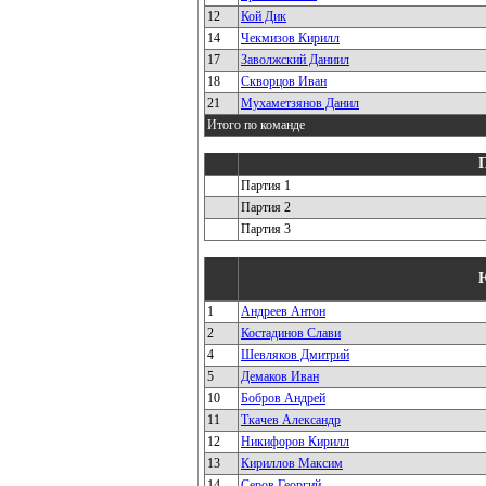
12
Кой Дик
14
Чекмизов Кирилл
17
Заволжский Даниил
18
Скворцов Иван
21
Мухаметзянов Данил
Итого по команде
Партия 1
Партия 2
Партия 3
1
Андреев Антон
2
Костадинов Слави
4
Шевляков Дмитрий
5
Демаков Иван
10
Бобров Андрей
11
Ткачев Александр
12
Никифоров Кирилл
13
Кириллов Максим
14
Серов Георгий