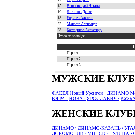
15
Вишневецкий Никита
16
Литвинов Денис
18
Родичев Алексей
22
Моисеев Александр
23
Костадинов Александр
Итого по команде
Партия 1
Партия 2
Партия 3
МУЖСКИЕ КЛУ
ФАКЕЛ Новый Уренгой ›
ДИНАМО Мос
ЮГРА ›
НОВА ›
ЯРОСЛАВИЧ ›
КУЗБА
ЖЕНСКИЕ КЛУ
ДИНАМО ›
ДИНАМО-КАЗАНЬ ›
УРА
ЛОКОМОТИВ ›
МИНСК ›
ТУЛИЦА ›