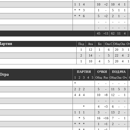
1
1
4
10
+2
10
4
1
*
*
3
1
-
5
1
1
*
*
6
5
+2
2
1
-
-
-
-
-
-
-
-
-
-
-
45
+11
62
11
4
Партия
Под
Ата
Бл
Ош.С
Общ
Ош
О
1
12
1
6
20
3
1
2
14
-
5
22
4
2
1
10
4
5
20
4
1
ПАРТИЯ
ОЧКИ
ПОДАЧА
Югра
1
2
3
4
5
Общ
Раз
Общ
Ош
Оч
*
-
-
-
-
-
2
2
2
5
-
11
5
3
4
4
4
10
+8
12
-
1
-
-
-
-
-
*
4
+3
6
-
-
1
1
1
3
-
13
2
-
*
5
16
+16
7
-
1
*
*
*
1
+1
2
-
-
*
*
1
+1
-
-
-