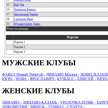
12
Кой Дик
14
Чекмизов Кирилл
17
Заволжский Даниил
18
Скворцов Иван
21
Мухаметзянов Данил
Итого по команде
Партия
Партия 1
Партия 2
Партия 3
МУЖСКИЕ КЛУБЫ
ФАКЕЛ Новый Уренгой ›
ДИНАМО Москва ›
ЗЕНИТ-КАЗАНЬ
ЮГРА ›
НОВА ›
ЯРОСЛАВИЧ ›
КУЗБАСС ›
ЕНИСЕЙ ›
ЮГРА
ЖЕНСКИЕ КЛУБЫ
ДИНАМО ›
ДИНАМО-КАЗАНЬ ›
УРАЛОЧКА-НТМК ›
ЗАРЕЧ
ЛОКОМОТИВ ›
МИНСК ›
ТУЛИЦА ›
СПАРТА ›