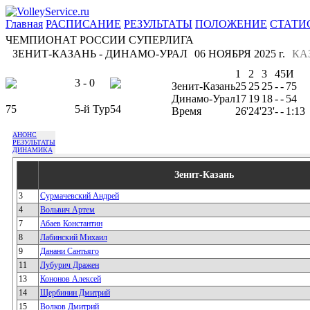
Главная
РАСПИСАНИЕ
РЕЗУЛЬТАТЫ
ПОЛОЖЕНИЕ
СТАТИ
ЧЕМПИОНАТ РОССИИ СУПЕРЛИГА
ЗЕНИТ-КАЗАНЬ - ДИНАМО-УРАЛ
06 НОЯБРЯ 2025 г.
КА
1
2
3
4
5
И
3 - 0
Зенит-Казань
25
25
25
-
-
75
Динамо-Урал
17
19
18
-
-
54
75
5-й Тур
54
Время
26'
24'
23'
-
-
1:13
АНОНС
РЕЗУЛЬТАТЫ
ДИНАМИКА
Зенит-Казань
3
Сурмачевский Андрей
4
Вольвич Артем
7
Абаев Константин
8
Лабинский Михаил
9
Данани Сантьяго
11
Лубурич Дражен
13
Кононов Алексей
14
Щербинин Дмитрий
15
Волков Дмитрий