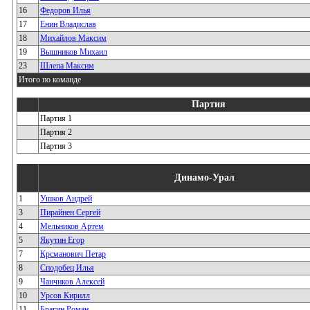
16
Федоров Илья
17
Енин Владислав
18
Михайлов Максим
19
Вышников Михаил
23
Шлепа Максим
Итого по команде
Партия
Партия 1
Партия 2
Партия 3
Динамо-Урал
1
Ушков Андрей
3
Пирайнен Сергей
4
Мельников Артем
5
Якутин Егор
7
Крсманович Петар
8
Сподобец Илья
9
Чанчиков Алексей
10
Урсов Кирилл
11
Брагин Роман