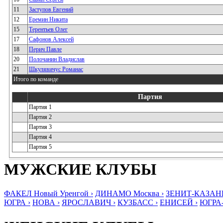
11
Заступов Евгений
12
Еремин Никита
15
Терентьев Олег
17
Сафонов Алексей
18
Перич Павле
20
Полочанин Владислав
21
Шкулявичус Романас
Итого по команде
Партия
Партия 1
Партия 2
Партия 3
Партия 4
Партия 5
МУЖСКИЕ КЛУБЫ
ФАКЕЛ Новый Уренгой ›
ДИНАМО Москва ›
ЗЕНИТ-КАЗАНЬ
ЮГРА ›
НОВА ›
ЯРОСЛАВИЧ ›
КУЗБАСС ›
ЕНИСЕЙ ›
ЮГРА