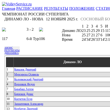
Главная
РАСПИСАНИЕ
РЕЗУЛЬТАТЫ
ПОЛОЖЕНИЕ
СТАТИ
ЧЕМПИОНАТ РОССИИ СУПЕРЛИГА
ДИНАМО ЛО - НОВА
12 НОЯБРЯ 2025 г.
СОСНОВЫЙ БО
1
2
3
4
5
И
3 - 2
Динамо ЛО
23
25
25
29
15
11
Нова
25
27
21
27
6
10
117
6-й Тур
106
Время
24'
34'
26'
33'
14'
2:
АНОНС
РЕЗУЛЬТАТЫ
ДИНАМИКА
Динамо ЛО
1
Ковалев Дмитрий
2
Мергарехо Осниель
3
Коленковский Дмитрий
4
Воронков Федор
7
Барабаш Артем
8
Бирюков Денис
10
Кречетов Егор
11
Захватенков Александр
13
Курбатов Дмитрий