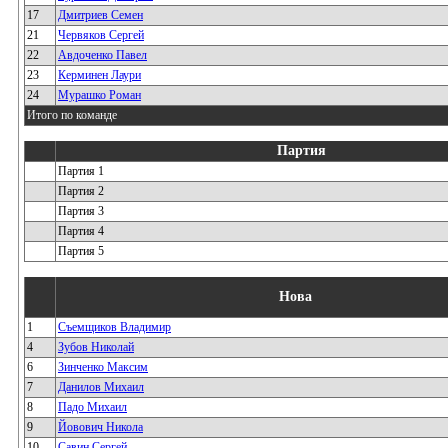
17
Дмитриев Семен
21
Червяков Сергей
22
Авдоченко Павел
23
Керминен Лаури
24
Мурашко Роман
Итого по команде
Партия
Партия 1
Партия 2
Партия 3
Партия 4
Партия 5
Нова
1
Съемщиков Владимир
4
Зубов Николай
6
Зинченко Максим
7
Данилов Михаил
8
Падо Михаил
9
Йовович Никола
10
Савин Сергей