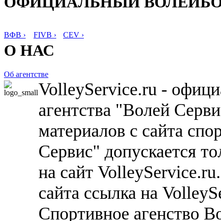
ОФИЦИАЛЬНЫЙ ВОЛЕЙБ
ВФВ ›
FIVB ›
CEV ›
О НАС
Об агентстве
VolleyService.ru - офи
агентства "Волей Серв
материалов с сайта спо
Сервис" допускается то
на сайт VolleyService.r
сайта ссылка на VolleyS
Спортивное агенство В