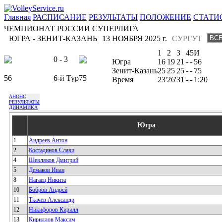
Главная
РАСПИСАНИЕ
РЕЗУЛЬТАТЫ
ПОЛОЖЕНИЕ
СТАТИ
ЧЕМПИОНАТ РОССИИ СУПЕРЛИГА
ЮГРА - ЗЕНИТ-КАЗАНЬ
13 НОЯБРЯ 2025 г.
СУРГУТ
1
2
3
4
5
И
0 - 3
Югра
16
19
21
-
-
56
Зенит-Казань
25
25
25
-
-
75
56
6-й Тур
75
Время
23'
26'
31'
-
-
1:20
АНОНС
РЕЗУЛЬТАТЫ
ДИНАМИКА
Югра
1
Андреев Антон
2
Костадинов Слави
4
Шевляков Дмитрий
5
Демаков Иван
8
Нагаец Никита
10
Бобров Андрей
11
Ткачев Александр
12
Никифоров Кирилл
13
Кириллов Максим