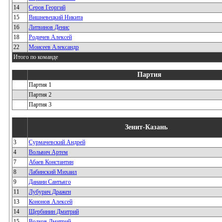
14
Серов Георгий
15
Вишневецкий Никита
16
Литвинов Денис
18
Родичев Алексей
22
Моисеев Александр
Итого по команде
Партия
Партия 1
Партия 2
Партия 3
Зенит-Казань
3
Сурмачевский Андрей
4
Вольвич Артем
7
Абаев Константин
8
Лабинский Михаил
9
Данани Сантьяго
11
Лубурич Дражен
13
Кононов Алексей
14
Щербинин Дмитрий
15
Волков Дмитрий