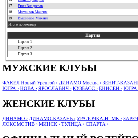
17
Енин Владислав
18
Михайлов Максим
19
Вышников Михаил
Итого по команде
Партия
Партия 1
Партия 2
Партия 3
МУЖСКИЕ КЛУБЫ
ФАКЕЛ Новый Уренгой ›
ДИНАМО Москва ›
ЗЕНИТ-КАЗАНЬ
ЮГРА ›
НОВА ›
ЯРОСЛАВИЧ ›
КУЗБАСС ›
ЕНИСЕЙ ›
ЮГРА
ЖЕНСКИЕ КЛУБЫ
ДИНАМО ›
ДИНАМО-КАЗАНЬ ›
УРАЛОЧКА-НТМК ›
ЗАРЕЧ
ЛОКОМОТИВ ›
МИНСК ›
ТУЛИЦА ›
СПАРТА ›