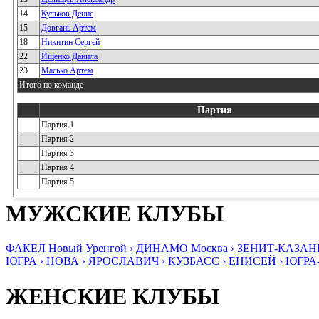
14
Кульков Денис
15
Довгань Артем
18
Никитин Сергей
22
Ищенко Данила
23
Масько Артем
Итого по команде
Партия
Партия 1
Партия 2
Партия 3
Партия 4
Партия 5
МУЖСКИЕ КЛУБЫ
ФАКЕЛ Новый Уренгой ›
ДИНАМО Москва ›
ЗЕНИТ-КАЗАНЬ
ЮГРА ›
НОВА ›
ЯРОСЛАВИЧ ›
КУЗБАСС ›
ЕНИСЕЙ ›
ЮГРА
ЖЕНСКИЕ КЛУБЫ