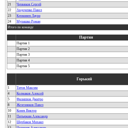
21
Червяков Сергей
22
Авдоченко Павел
23
Керминен Лаури
24
Мурашко Роман
Итого по команде
Партия
Партия 1
Партия 2
Партия 3
Партия 4
Партия 5
Горький
1
Титов Максим
4
Колмаков Алексей
5
Филиппов Дмитро
8
Железняков Павел
10
Конев Виктор
11
Пятыркин Александр
12
Щербаков Михаил
13
Целищев Александр