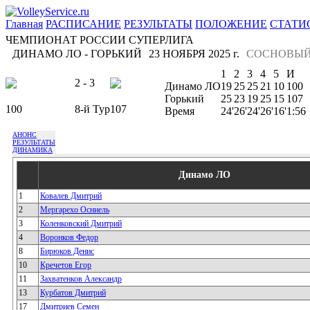
Главная
РАСПИСАНИЕ
РЕЗУЛЬТАТЫ
ПОЛОЖЕНИЕ
СТАТИ
ЧЕМПИОНАТ РОССИИ СУПЕРЛИГА
ДИНАМО ЛО - ГОРЬКИЙ
23 НОЯБРЯ 2025 г.
СОСНОВЫЙ
1
2
3
4
5
И
2 - 3
Динамо ЛО
19
25
25
21
10
100
Горький
25
23
19
25
15
107
100
8-й Тур
107
Время
24'
26'
24'
26'
16'
1:56
АНОНС
РЕЗУЛЬТАТЫ
ДИНАМИКА
Динамо ЛО
1
Ковалев Дмитрий
2
Мергарехо Осниель
3
Коленковский Дмитрий
4
Воронков Федор
8
Бирюков Денис
10
Кречетов Егор
11
Захватенков Александр
13
Курбатов Дмитрий
17
Дмитриев Семен