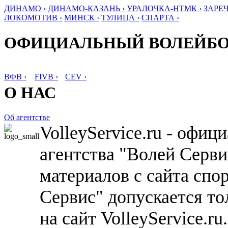
ДИНАМО ›
ДИНАМО-КАЗАНЬ ›
УРАЛОЧКА-НТМК ›
ЗАРЕЧ
ЛОКОМОТИВ ›
МИНСК ›
ТУЛИЦА ›
СПАРТА ›
ОФИЦИАЛЬНЫЙ ВОЛЕЙБ
ВФВ ›
FIVB ›
CEV ›
О НАС
Об агентстве
VolleyService.ru - офи
агентства "Волей Серв
материалов с сайта спо
Сервис" допускается то
на сайт VolleyService.r