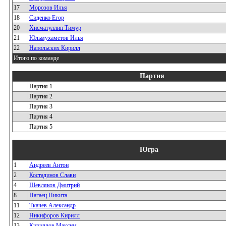
17
Морозов Илья
18
Сиденко Егор
20
Хисматуллин Тимур
21
Юльмухаметов Илья
22
Напольских Кирилл
Итого по команде
Партия
Партия 1
Партия 2
Партия 3
Партия 4
Партия 5
Югра
1
Андреев Антон
2
Костадинов Слави
4
Шевляков Дмитрий
8
Нагаец Никита
11
Ткачев Александр
12
Никифоров Кирилл
13
Кириллов Максим