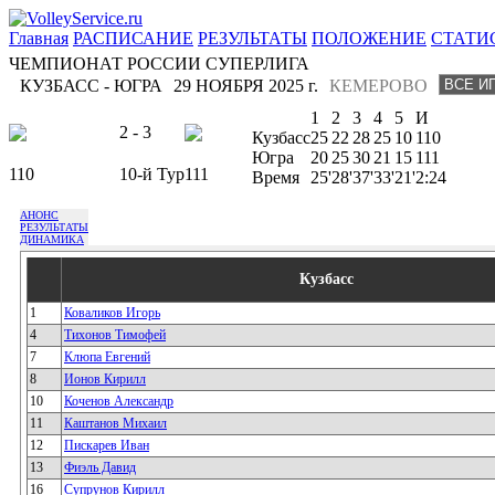
Главная
РАСПИСАНИЕ
РЕЗУЛЬТАТЫ
ПОЛОЖЕНИЕ
СТАТИ
ЧЕМПИОНАТ РОССИИ СУПЕРЛИГА
КУЗБАСС - ЮГРА
29 НОЯБРЯ 2025 г.
КЕМЕРОВО
1
2
3
4
5
И
2 - 3
Кузбасс
25
22
28
25
10
110
Югра
20
25
30
21
15
111
110
10-й Тур
111
Время
25'
28'
37'
33'
21'
2:24
АНОНС
РЕЗУЛЬТАТЫ
ДИНАМИКА
Кузбасс
1
Коваликов Игорь
4
Тихонов Тимофей
7
Клюпа Евгений
8
Ионов Кирилл
10
Коченов Александр
11
Каштанов Михаил
12
Пискарев Иван
13
Фиэль Давид
16
Супрунов Кирилл