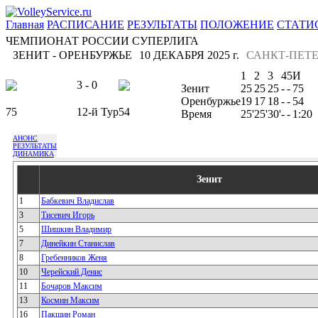
Главная
РАСПИСАНИЕ
РЕЗУЛЬТАТЫ
ПОЛОЖЕНИЕ
СТАТИ
ЧЕМПИОНАТ РОССИИ СУПЕРЛИГА
ЗЕНИТ - ОРЕНБУРЖЬЕ
10 ДЕКАБРЯ 2025 г.
САНКТ-ПЕТЕ
1
2
3
4
5
И
3 - 0
Зенит
25
25
25
-
-
75
Оренбуржье
19
17
18
-
-
54
75
12-й Тур
54
Время
25'
25'
30'
-
-
1:20
АНОНС
РЕЗУЛЬТАТЫ
ДИНАМИКА
Зенит
1
Бабкевич Владислав
3
Тисевич Игорь
5
Шишкин Владимир
7
Динейкин Станислав
8
Гребенников Женя
10
Черейский Денис
11
Бочаров Максим
13
Космин Максим
16
Пакшин Роман