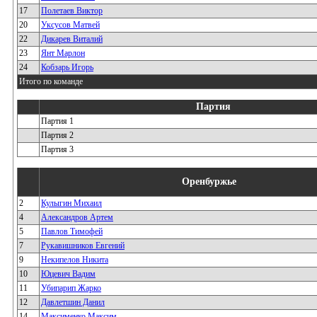
17
Полетаев Виктор
20
Уксусов Матвей
22
Дикарев Виталий
23
Янт Марлон
24
Кобзарь Игорь
Итого по команде
Партия
Партия 1
Партия 2
Партия 3
Оренбуржье
2
Кулыгин Михаил
4
Александров Артем
5
Павлов Тимофей
7
Рукавишников Евгений
9
Некипелов Никита
10
Юцевич Вадим
11
Убипарип Жарко
12
Давлетшин Данил
14
Максименко Максим