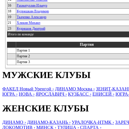
16
Рахматуллин Ильнур
18
Купряшкин Владимир
19
Ткаченко Александр
21
Хлякин Михаил
23
Кудряшов Дмитрий
Итого по команде
Партия
Партия 1
Партия 2
Партия 3
МУЖСКИЕ КЛУБЫ
ФАКЕЛ Новый Уренгой ›
ДИНАМО Москва ›
ЗЕНИТ-КАЗАНЬ
ЮГРА ›
НОВА ›
ЯРОСЛАВИЧ ›
КУЗБАСС ›
ЕНИСЕЙ ›
ЮГРА
ЖЕНСКИЕ КЛУБЫ
ДИНАМО ›
ДИНАМО-КАЗАНЬ ›
УРАЛОЧКА-НТМК ›
ЗАРЕЧ
ЛОКОМОТИВ ›
МИНСК ›
ТУЛИЦА ›
СПАРТА ›