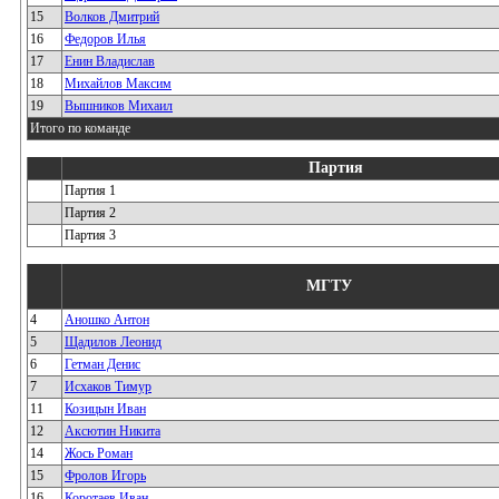
15
Волков Дмитрий
16
Федоров Илья
17
Енин Владислав
18
Михайлов Максим
19
Вышников Михаил
Итого по команде
Партия
Партия 1
Партия 2
Партия 3
МГТУ
4
Аношко Антон
5
Щадилов Леонид
6
Гетман Денис
7
Исхаков Тимур
11
Козицын Иван
12
Аксютин Никита
14
Жось Роман
15
Фролов Игорь
16
Коротаев Иван