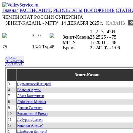
Главная
РАСПИСАНИЕ
РЕЗУЛЬТАТЫ
ПОЛОЖЕНИЕ
СТАТИ
ЧЕМПИОНАТ РОССИИ СУПЕРЛИГА
ЗЕНИТ-КАЗАНЬ - МГТУ
14 ДЕКАБРЯ 2025 г.
КАЗАНЬ
1
2
3
4
5
И
3 - 0
Зенит-Казань
25
25
25
-
-
75
МГТУ
17
20
11
-
-
48
75
13-й Тур
48
Время
22'
24'
20'
-
-
1:06
АНОНС
РЕЗУЛЬТАТЫ
ДИНАМИКА
Зенит-Казань
3
Сурмачевский Андрей
4
Вольвич Артем
7
Абаев Константин
8
Лабинский Михаил
9
Данани Сантьяго
10
Романовский Роман
11
Лубурич Дражен
13
Кононов Алексей
14
Щербинин Дмитрий