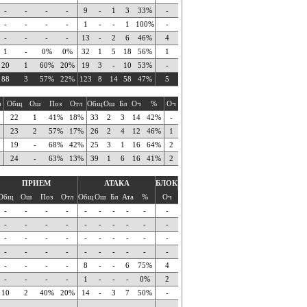
-
-
-
-
9
-
1
3
33%
-
-
-
-
-
1
-
-
1
100%
-
-
-
-
-
13
-
2
6
46%
4
1
-
0%
0%
32
1
5
18
56%
1
20
1
60%
20%
19
3
-
10
53%
-
88
3
57%
22%
123
8
14
58
47%
5
ч
Общ
Ош
Поз
Отл
Общ
Ош
Бл
Оч
%
Оч
22
1
41%
18%
33
2
3
14
42%
-
23
2
57%
17%
26
2
4
12
46%
1
19
-
68%
42%
25
3
1
16
64%
2
24
-
63%
13%
39
1
6
16
41%
2
ПРИЕМ
АТАКА
БЛОК
Общ
Ош
Поз
Отл
Общ
Ош
Бл
Ата
%
Оч
-
-
-
-
-
-
-
-
-
-
-
-
-
-
-
-
-
-
-
-
-
-
-
-
-
-
-
-
-
-
-
-
-
-
-
-
-
-
-
-
-
-
-
-
8
-
-
6
75%
4
-
-
-
-
1
-
-
-
0%
2
10
2
40%
20%
14
-
3
7
50%
-
-
-
-
-
-
-
-
-
-
-