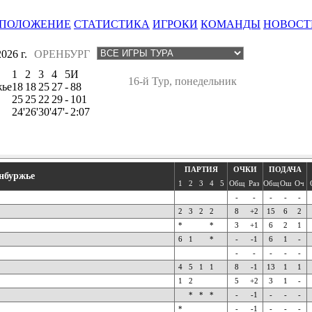
ПОЛОЖЕНИЕ
СТАТИСТИКА
ИГРОКИ
КОМАНДЫ
НОВОСТ
26 г.
ОРЕНБУРГ
1
2
3
4
5
И
16-й Тур, понедельник
жье
18
18
25
27
-
88
25
25
22
29
-
101
24'
26'
30'
47'
-
2:07
ПАРТИЯ
ОЧКИ
ПОДАЧА
нбуржье
1
2
3
4
5
Общ
Раз
Общ
Ош
Оч
-
-
-
-
-
2
3
2
2
8
+2
15
6
2
*
*
3
+1
6
2
1
6
1
*
-
-1
6
1
-
-
-
-
-
-
4
5
1
1
8
-1
13
1
1
1
2
5
+2
3
1
-
*
*
*
-
-1
-
-
-
*
-
-1
-
-
-