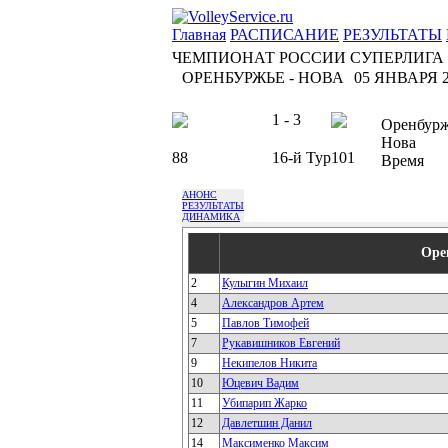
Главная
РАСПИСАНИЕ
РЕЗУЛЬТАТЫ
ЧЕМПИОНАТ РОССИИ СУПЕРЛИГА
ОРЕНБУРЖЬЕ - НОВА
05 ЯНВАРЯ 20
1 - 3
Оренбур
Нова
88
16-й Тур
101
Время
АНОНС
РЕЗУЛЬТАТЫ
ДИНАМИКА
Оре
2
Кулыгин Михаил
4
Александров Артем
5
Павлов Тимофей
7
Рукавишников Евгений
9
Некипелов Никита
10
Юцевич Вадим
11
Убипарип Жарко
12
Давлетшин Данил
14
Максименко Максим