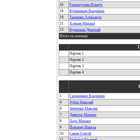
16
Рахматуллин Ильнур
18
Купряшкин Владимир
19
Ткаченко Александр
21
Хлякин Михаил
23
Кудряшов Дмитрий
Итого по команде
Партия 1
Партия 2
Партия 3
Партия 4
1
Съемщиков Владимир
4
Зубов Николай
6
Зинченко Максим
7
Данилов Михаил
8
Падо Михаил
9
Йовович Никола
10
Савин Сергей
11
Заступов Евгений