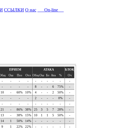
И
ССЫЛКИ
О нас
On-line
ПРИЕМ
АТАКА
БЛОК
Общ
Ош
Поз
Отл
Общ
Ош
Бл
Ата
%
Оч
-
-
-
-
-
-
-
-
-
-
-
-
-
-
8
-
-
6
75%
-
10
-
60%
10%
4
-
-
2
50%
-
-
-
-
-
2
-
-
-
0%
-
-
-
-
-
-
-
-
-
-
-
21
-
86%
38%
25
3
5
7
28%
-
13
-
38%
15%
10
1
1
5
50%
-
14
1
50%
14%
-
-
-
-
-
-
9
1
22%
22%
-
-
-
-
-
-