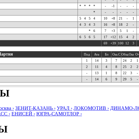
*
*
*
*
-
-1
-
-
-
*
-
-
-
-
-
5
4
5
4
10
+8
21
-
1
4
3
4
3
16
+8
18
2
-
*
6
7
+3
5
1
-
6
5
6
5
17
+12
15
4
2
69
+39
100
12
3
Партия
Под
Ата
Бл
Ош.С
Общ
Ош
О
1
14
3
7
24
2
1
2
11
4
8
25
2
2
-
13
1
8
22
3
-
-
14
6
9
29
5
-
БЫ
ква ›
ЗЕНИТ-КАЗАНЬ ›
УРАЛ ›
ЛОКОМОТИВ ›
ДИНАМО-ЛО
СС ›
ЕНИСЕЙ ›
ЮГРА-САМОТЛОР ›
БЫ