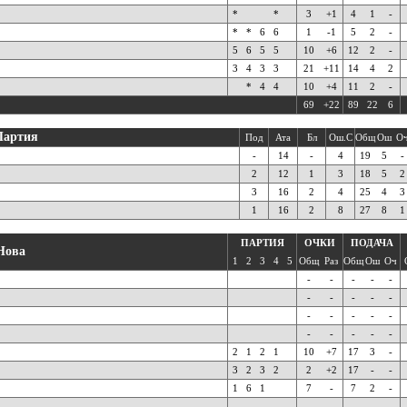
*
*
3
+1
4
1
-
*
*
6
6
1
-1
5
2
-
5
6
5
5
10
+6
12
2
-
3
4
3
3
21
+11
14
4
2
*
4
4
10
+4
11
2
-
69
+22
89
22
6
Партия
Под
Ата
Бл
Ош.С
Общ
Ош
О
-
14
-
4
19
5
-
2
12
1
3
18
5
2
3
16
2
4
25
4
3
1
16
2
8
27
8
1
ПАРТИЯ
ОЧКИ
ПОДАЧА
Нова
1
2
3
4
5
Общ
Раз
Общ
Ош
Оч
-
-
-
-
-
-
-
-
-
-
-
-
-
-
-
-
-
-
-
-
2
1
2
1
10
+7
17
3
-
3
2
3
2
2
+2
17
-
-
1
6
1
7
-
7
2
-
-
-
-
-
-