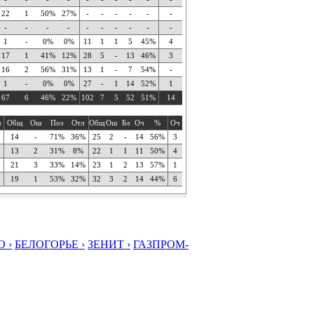
22
1
50%
27%
-
-
-
-
-
-
-
-
-
-
-
-
-
-
-
-
1
-
0%
0%
11
1
1
5
45%
4
17
1
41%
12%
28
5
-
13
46%
3
16
2
56%
31%
13
1
-
7
54%
-
1
-
0%
0%
27
-
1
14
52%
1
67
6
46%
22%
102
7
5
52
51%
14
ч
Общ
Ош
Поз
Отл
Общ
Ош
Бл
Оч
%
Оч
14
-
71%
36%
25
2
-
14
56%
3
13
2
31%
8%
22
1
1
11
50%
4
21
3
33%
14%
23
1
2
13
57%
1
19
1
53%
32%
32
3
2
14
44%
6
 ›
БЕЛОГОРЬЕ ›
ЗЕНИТ ›
ГАЗПРОМ-