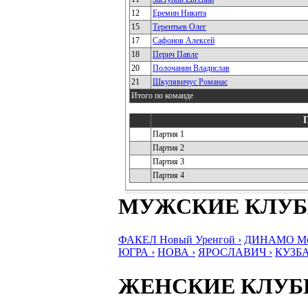
12
Еремин Никита
15
Терентьев Олег
17
Сафонов Алексей
18
Перич Павле
20
Полочанин Владислав
21
Шкулявичус Романас
Итого по команде
Партия 1
Партия 2
Партия 3
Партия 4
МУЖСКИЕ КЛУ
ФАКЕЛ Новый Уренгой ›
ДИНАМО Мос
ЮГРА ›
НОВА ›
ЯРОСЛАВИЧ ›
КУЗБА
ЖЕНСКИЕ КЛУ