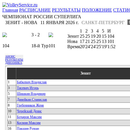
Главная
РАСПИСАНИЕ
РЕЗУЛЬТАТЫ
ПОЛОЖЕНИЕ
СТАТИ
ЧЕМПИОНАТ РОССИИ СУПЕРЛИГА
ЗЕНИТ - НОВА
11 ЯНВАРЯ 2026 г.
САНКТ-ПЕТЕРБУРГ
1
2
3
4
5
И
3 - 2
Зенит
25
25
19
20
15
104
Нова
17
21
25
25
13
101
104
18-й Тур
101
Время
20'
24'
24'
25'
19'
1:52
АНОНС
РЕЗУЛЬТАТЫ
ДИНАМИКА
Зенит
1
Бабкевич Владислав
3
Тисевич Игорь
5
Шишкин Владимир
7
Динейкин Станислав
8
Гребенников Женя
10
Черейский Денис
11
Бочаров Максим
13
Космин Максим
16
Пакшин Роман