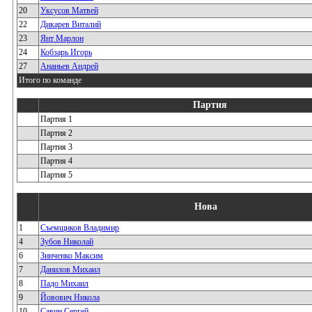
20
Уксусов Матвей
22
Дикарев Виталий
23
Янт Марлон
24
Кобзарь Игорь
27
Ананьев Андрей
Итого по команде
Партия
Партия 1
Партия 2
Партия 3
Партия 4
Партия 5
Нова
1
Съемщиков Владимир
4
Зубов Николай
6
Зинченко Максим
7
Данилов Михаил
8
Падо Михаил
9
Йовович Никола
10
Савин Сергей