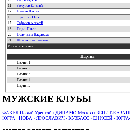
11
Заступов Евгений
12
Еремин Никита
15
Терентьев Олег
17
Сафонов Алексей
18
Перич Павле
20
Полочанин Владислав
21
Шкулявичус Романас
Итого по команде
Партия
Партия 1
Партия 2
Партия 3
Партия 4
Партия 5
МУЖСКИЕ КЛУБЫ
ФАКЕЛ Новый Уренгой ›
ДИНАМО Москва ›
ЗЕНИТ-КАЗАНЬ
ЮГРА ›
НОВА ›
ЯРОСЛАВИЧ ›
КУЗБАСС ›
ЕНИСЕЙ ›
ЮГРА