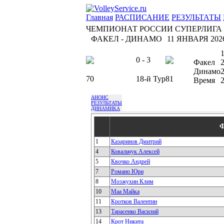
Главная
РАСПИСАНИЕ
РЕЗУЛЬТАТЫ
ЧЕМПИОНАТ РОССИИ СУПЕРЛИГА
ФАКЕЛ - ДИНАМО
11 ЯНВАРЯ 2026
0 - 3
Факел
Динамо
70
18-й Тур
81
Время
2
АНОНС
РЕЗУЛЬТАТЫ
ДИНАМИКА
Ф
1
Казаринов Дмитрий
4
Ковальчук Алексей
5
Квочко Андрей
7
Романо Юри
8
Мозжухин Клим
10
Маа Майка
11
Кротков Валентин
13
Тарасенко Василий
14
Крот Никита