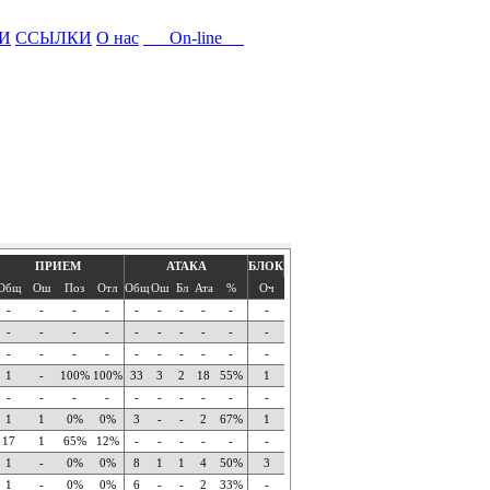
И
ССЫЛКИ
О нас
On-line
ПРИЕМ
АТАКА
БЛОК
Общ
Ош
Поз
Отл
Общ
Ош
Бл
Ата
%
Оч
-
-
-
-
-
-
-
-
-
-
-
-
-
-
-
-
-
-
-
-
-
-
-
-
-
-
-
-
-
-
1
-
100%
100%
33
3
2
18
55%
1
-
-
-
-
-
-
-
-
-
-
1
1
0%
0%
3
-
-
2
67%
1
17
1
65%
12%
-
-
-
-
-
-
1
-
0%
0%
8
1
1
4
50%
3
1
-
0%
0%
6
-
-
2
33%
-