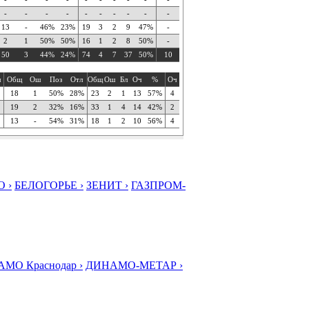
-
-
-
-
-
-
-
-
-
-
13
-
46%
23%
19
3
2
9
47%
-
2
1
50%
50%
16
1
2
8
50%
-
50
3
44%
24%
74
4
7
37
50%
10
ч
Общ
Ош
Поз
Отл
Общ
Ош
Бл
Оч
%
Оч
18
1
50%
28%
23
2
1
13
57%
4
19
2
32%
16%
33
1
4
14
42%
2
13
-
54%
31%
18
1
2
10
56%
4
 ›
БЕЛОГОРЬЕ ›
ЗЕНИТ ›
ГАЗПРОМ-
МО Краснодар ›
ДИНАМО-МЕТАР ›