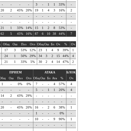
-
-
-
-
3
-
1
1
33%
-
20
2
45%
20%
19
1
4
3
16%
2
-
-
-
-
-
-
-
-
-
-
-
-
-
-
-
-
-
-
-
-
21
1
33%
14%
15
1
2
8
53%
-
62
5
45%
16%
87
6
10
38
44%
7
ч
Общ
Ош
Поз
Отл
Общ
Ош
Бл
Оч
%
Оч
17
3
53%
12%
23
1
4
9
39%
1
24
1
50%
29%
34
3
2
15
44%
4
21
1
33%
5%
30
2
4
14
47%
2
ПРИЕМ
АТАКА
БЛОК
Общ
Ош
Поз
Отл
Общ
Ош
Бл
Ата
%
Оч
1
-
0%
0%
7
-
-
4
57%
4
-
-
-
-
5
-
1
1
20%
4
14
2
43%
29%
-
-
-
-
-
-
-
-
-
-
-
-
-
-
-
-
20
-
45%
20%
16
-
2
6
38%
1
-
-
-
-
1
-
-
-
0%
-
-
-
-
-
10
-
-
9
90%
1
-
-
-
-
-
-
-
-
-
-
-
-
-
-
-
-
-
-
-
-