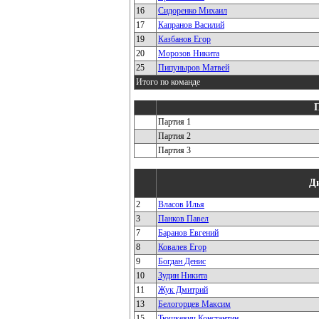
16
Сидоренко Михаил
17
Капранов Василий
19
Казбанов Егор
20
Морозов Никита
25
Пипуныров Матвей
Итого по команде
Партия 1
Партия 2
Партия 3
Д
2
Власов Илья
3
Панков Павел
7
Баранов Евгений
8
Ковалев Егор
9
Богдан Денис
10
Зудин Никита
11
Жук Дмитрий
13
Белогорцев Максим
15
Тюшкевич Константин