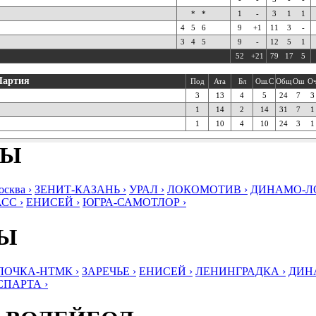
*
*
1
-
3
1
1
4
5
6
9
+1
11
3
-
3
4
5
9
-
12
5
1
52
+21
79
17
5
Партия
Под
Ата
Бл
Ош.С
Общ
Ош
О
3
13
4
5
24
7
3
1
14
2
14
31
7
1
1
10
4
10
24
3
1
БЫ
ква ›
ЗЕНИТ-КАЗАНЬ ›
УРАЛ ›
ЛОКОМОТИВ ›
ДИНАМО-ЛО
СС ›
ЕНИСЕЙ ›
ЮГРА-САМОТЛОР ›
БЫ
ЛОЧКА-НТМК ›
ЗАРЕЧЬЕ ›
ЕНИСЕЙ ›
ЛЕНИНГРАДКА ›
ДИНА
СПАРТА ›