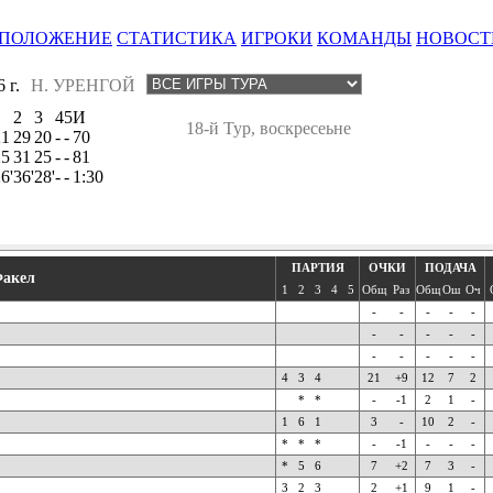
ПОЛОЖЕНИЕ
СТАТИСТИКА
ИГРОКИ
КОМАНДЫ
НОВОСТ
 г.
Н. УРЕНГОЙ
1
2
3
4
5
И
18-й Тур, воскресеьне
21
29
20
-
-
70
25
31
25
-
-
81
6'
36'
28'
-
-
1:30
ПАРТИЯ
ОЧКИ
ПОДАЧА
акел
1
2
3
4
5
Общ
Раз
Общ
Ош
Оч
-
-
-
-
-
-
-
-
-
-
-
-
-
-
-
4
3
4
21
+9
12
7
2
*
*
-
-1
2
1
-
1
6
1
3
-
10
2
-
*
*
*
-
-1
-
-
-
*
5
6
7
+2
7
3
-
3
2
3
2
+1
9
1
-