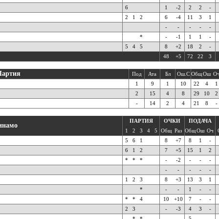
6
1
-2
2
2
-
2
1
2
6
-4
11
3
1
-
-
-
-
-
*
-
-1
1
1
-
5
4
5
8
+2
18
2
-
48
+5
72
22
3
Партия
Под
Ата
Бл
Ош.С
Общ
Ош
О
1
9
1
10
22
4
1
2
15
4
8
29
10
2
-
14
2
4
21
8
-
ПАРТИЯ
ОЧКИ
ПОДАЧА
инамо
1
2
3
4
5
Общ
Раз
Общ
Ош
Оч
5
6
1
8
+7
8
1
-
6
1
2
7
+5
15
1
2
*
*
*
-
-2
-
-
-
-
-
-
-
-
1
2
3
8
+3
13
3
1
*
-
-
1
-
-
*
*
4
10
+10
7
-
-
2
3
-
-3
4
3
-
*
*
-
-
5
-
-