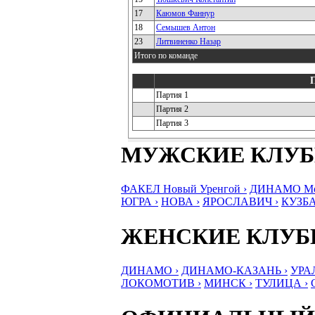
17
Каюмов Фаннур
18
Семышев Антон
23
Литвиненко Назар
Итого по команде
Партия 1
Партия 2
Партия 3
МУЖСКИЕ КЛУ
ФАКЕЛ Новый Уренгой ›
ДИНАМО Мос
ЮГРА ›
НОВА ›
ЯРОСЛАВИЧ ›
КУЗБА
ЖЕНСКИЕ КЛУ
ДИНАМО ›
ДИНАМО-КАЗАНЬ ›
УРА
ЛОКОМОТИВ ›
МИНСК ›
ТУЛИЦА ›