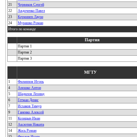
21
Червяков Сергей
22
Авдоченко Павел
23
Керминен Лаури
24
Мурашко Роман
Итого по команде
Партия
Партия 1
Партия 2
Партия 3
МГТУ
1
Филиппов Игорь
4
Аношко Антон
5
Щадилов Леонид
6
Гетман Денис
7
Исхаков Тимур
9
Ганенко Алексей
11
Козицын Иван
12
Аксютин Никита
14
Жось Роман
15
Фролов Игорь