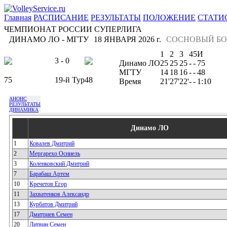
Главная
РАСПИСАНИЕ
РЕЗУЛЬТАТЫ
ПОЛОЖЕНИЕ
СТАТИ
ЧЕМПИОНАТ РОССИИ СУПЕРЛИГА
ДИНАМО ЛО - МГТУ
18 ЯНВАРЯ 2026 г.
СОСНОВЫЙ БО
1
2
3
4
5
И
3 - 0
Динамо ЛО
25
25
25
-
-
75
МГТУ
14
18
16
-
-
48
75
19-й Тур
48
Время
21'
27'
22'
-
-
1:10
АНОНС
РЕЗУЛЬТАТЫ
ДИНАМИКА
Динамо ЛО
1
Ковалев Дмитрий
2
Мергарехо Осниель
3
Коленковский Дмитрий
7
Барабаш Артем
10
Кречетов Егор
11
Захватенков Александр
13
Курбатов Дмитрий
17
Дмитриев Семен
20
Литвин Семен