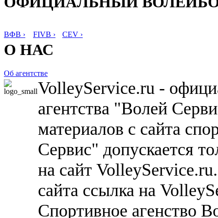
ОФИЦИАЛЬНЫЙ ВОЛЕЙБ
ВФВ ›
FIVB ›
CEV ›
О НАС
Об агентстве
VolleyService.ru - офи
агентства "Волей Серв
материалов с сайта спо
Сервис" допускается то
на сайт VolleyService.r
сайта ссылка на VolleyS
Спортивное агенство В