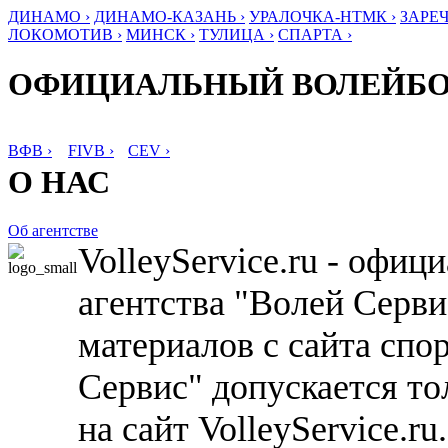
ДИНАМО ›
ДИНАМО-КАЗАНЬ ›
УРАЛОЧКА-НТМК ›
ЗАРЕЧ
ЛОКОМОТИВ ›
МИНСК ›
ТУЛИЦА ›
СПАРТА ›
ОФИЦИАЛЬНЫЙ ВОЛЕЙБ
ВФВ ›
FIVB ›
CEV ›
О НАС
Об агентстве
VolleyService.ru - офи
агентства "Волей Серв
материалов с сайта спо
Сервис" допускается то
на сайт VolleyService.r