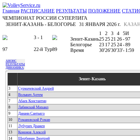
Главная
РАСПИСАНИЕ
РЕЗУЛЬТАТЫ
ПОЛОЖЕНИЕ
СТАТИ
ЧЕМПИОНАТ РОССИИ СУПЕРЛИГА
ЗЕНИТ-КАЗАНЬ - БЕЛОГОРЬЕ
31 ЯНВАРЯ 2026 г.
КАЗА
1
2
3
4
5
И
3 - 1
Зенит-Казань
25
25
21
26
-
97
Белогорье
23
17
25
24
-
89
97
22-й Тур
89
Время
30'
26'
30'
33'
-
1:59
АНОНС
РЕЗУЛЬТАТЫ
ДИНАМИКА
Зенит-Казань
3
Сурмачевский Андрей
4
Вольвич Артем
7
Абаев Константин
8
Лабинский Михаил
9
Данани Сантьяго
10
Романовский Роман
11
Лубурич Дражен
13
Кононов Алексей
14
Щербинин Дмитрий