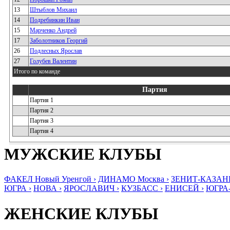
13
Штыблов Михаил
14
Подребинкин Иван
15
Марченко Андрей
17
Заболотников Георгий
26
Подлесных Ярослав
27
Голубев Валентин
Итого по команде
Партия
Партия 1
Партия 2
Партия 3
Партия 4
МУЖСКИЕ КЛУБЫ
ФАКЕЛ Новый Уренгой ›
ДИНАМО Москва ›
ЗЕНИТ-КАЗАНЬ
ЮГРА ›
НОВА ›
ЯРОСЛАВИЧ ›
КУЗБАСС ›
ЕНИСЕЙ ›
ЮГРА
ЖЕНСКИЕ КЛУБЫ