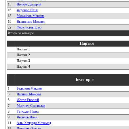
15
Волков Дмитрий
16
Федоров Илья
18
Михайлов Максим
19
Вышников Михаил
22
Феоктистов Егор
Итого по команде
Партия
Партия 1
Партия 2
Партия 3
Партия 4
Белогорье
1
Будюхин Максим
3
Лапшин Максим
5
Жогов Евгений
7
Маслиев Станислав
8
Тетюхин Павел
9
Яковлев Иван
11
Аль_Хачдади Мохамед
12
Порошин Роман