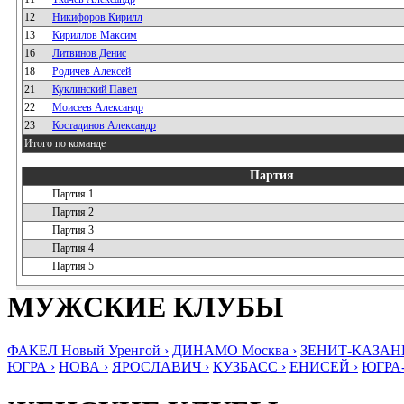
12
Никифоров Кирилл
13
Кириллов Максим
16
Литвинов Денис
18
Родичев Алексей
21
Куклинский Павел
22
Моисеев Александр
23
Костадинов Александр
Итого по команде
Партия
Партия 1
Партия 2
Партия 3
Партия 4
Партия 5
МУЖСКИЕ КЛУБЫ
ФАКЕЛ Новый Уренгой ›
ДИНАМО Москва ›
ЗЕНИТ-КАЗАНЬ
ЮГРА ›
НОВА ›
ЯРОСЛАВИЧ ›
КУЗБАСС ›
ЕНИСЕЙ ›
ЮГРА