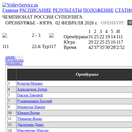
Главная
РАСПИСАНИЕ
РЕЗУЛЬТАТЫ
ПОЛОЖЕНИЕ
СТАТИ
ЧЕМПИОНАТ РОССИИ СУПЕРЛИГА
ОРЕНБУРЖЬЕ - ЮГРА
02 ФЕВРАЛЯ 2026 г.
ОРЕНБУРГ
1
2
3
4
5
И
2 - 3
Оренбуржье
31
25
22
19
14
111
Югра
29
22
25
25
16
117
111
22-й Тур
117
Время
42'
37'
35'
30'
28'
2:52
АНОНС
РЕЗУЛЬТАТЫ
ДИНАМИКА
Оренбуржье
2
Кулыгин Михаил
4
Александров Артем
5
Павлов Тимофей
7
Рукавишников Евгений
9
Некипелов Никита
10
Юцевич Вадим
11
Убипарип Жарко
12
Давлетшин Данил
14
Максименко Максим