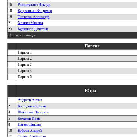
16
Рахматуллин Ильнур
18
Купряшкин Владимир
19
Ткаченко Александр
21
Хлякин Михаил
23
Кудряшов Дмитрий
Итого по команде
Партия
Партия 1
Партия 2
Партия 3
Партия 4
Партия 5
Югра
1
Андреев Антон
2
Костадинов Слави
4
Шевляков Дмитрий
5
Демаков Иван
8
Нагаец Никита
10
Бобров Андрей
11
Ткачев Александр