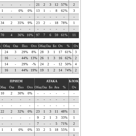
-
-
-
-
21
2
3
12
57%
2
1
-
0%
0%
13
1
-
8
62%
3
-
-
-
-
-
-
-
-
-
-
34
2
35%
9%
23
2
-
18
78%
1
-
-
-
-
-
-
-
-
-
-
70
4
36%
10%
97
7
6
59
61%
11
ч
Общ
Ош
Поз
Отл
Общ
Ош
Бл
Оч
%
Оч
24
3
29%
8%
28
3
1
17
61%
3
16
-
44%
13%
26
1
3
16
62%
2
14
-
29%
-%
24
2
-
12
50%
4
16
1
44%
19%
19
1
2
14
74%
2
ПРИЕМ
АТАКА
БЛОК
Общ
Ош
Поз
Отл
Общ
Ош
Бл
Ата
%
Оч
10
2
30%
0%
-
-
-
-
-
-
-
-
-
-
-
-
-
-
-
-
-
-
-
-
-
-
-
-
-
-
22
2
32%
0%
23
1
3
11
48%
1
-
-
-
-
9
2
1
3
33%
1
-
-
-
-
7
-
-
5
71%
2
1
1
0%
0%
33
2
5
18
55%
1
-
-
-
-
-
-
-
-
-
1