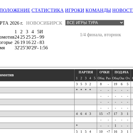
ПОЛОЖЕНИЕ
СТАТИСТИКА
ИГРОКИ
КОМАНДЫ
НОВОСТ
ТА 2026 г.
НОВОСИБИРСК
1
2
3
4
5
И
1/4 финала, вторник
омотив
24
25
25
25
-
99
огорье
26
19
16
22
-
83
мя
32'
25'
30'
29'
-
1:56
ПАРТИЯ
ОЧКИ
ПОДАЧА
омотив
1
2
3
4
5
Общ
Раз
Общ
Ош
Оч
3
5
3
2
8
-
19
6
5
*
*
*
*
-
-
-
-
-
-
-
-
-
-
-
-
-
-
-
-
-
-
-
-
4
6
4
3
15
+7
17
3
1
-
-
-
-
-
*
-
-
1
-
-
5
1
5
4
10
+7
16
3
1