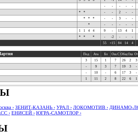
-
-
-
-
-
*
*
-
-
2
-
-
*
*
*
-
-
3
-
-
*
-
-
-
-
-
1
1
4
4
9
-
13
4
1
*
*
*
-
-2
-
-
-
55
+15
84
14
4
Партия
Под
Ата
Бл
Ош.С
Общ
Ош
О
3
15
1
7
26
2
3
-
9
3
7
19
3
-
-
10
-
6
17
3
-
1
11
2
8
22
6
1
БЫ
ква ›
ЗЕНИТ-КАЗАНЬ ›
УРАЛ ›
ЛОКОМОТИВ ›
ДИНАМО-ЛО
СС ›
ЕНИСЕЙ ›
ЮГРА-САМОТЛОР ›
БЫ