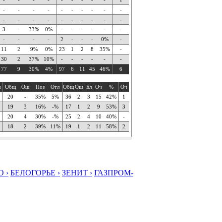
-
-
-
-
-
-
-
-
-
-
-
-
-
-
-
-
-
-
-
-
3
-
33%
0%
-
-
-
-
-
-
-
-
-
-
2
-
-
-
0%
-
11
2
9%
0%
23
1
2
8
35%
-
30
2
37%
10%
-
-
-
-
-
-
77
9
30%
4%
97
6
11
45
46%
6
ч
Общ
Ош
Поз
Отл
Общ
Ош
Бл
Оч
%
Оч
20
-
35%
5%
36
2
3
15
42%
1
19
3
16%
-%
17
1
2
9
53%
3
20
4
30%
-%
25
2
4
10
40%
-
18
2
39%
11%
19
1
2
11
58%
2
 ›
БЕЛОГОРЬЕ ›
ЗЕНИТ ›
ГАЗПРОМ-