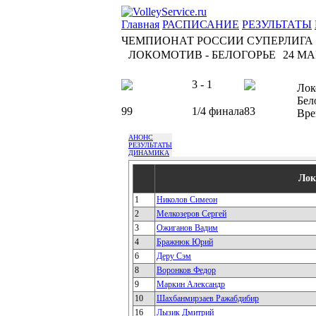
Главная
РАСПИСАНИЕ
РЕЗУЛЬТАТЫ
ЧЕМПИОНАТ РОССИИ СУПЕРЛИГА
ЛОКОМОТИВ - БЕЛОГОРЬЕ
24 МАР
3 - 1
Лок
Бел
99
1/4 финала
83
Вре
АНОНС
РЕЗУЛЬТАТЫ
ДИНАМИКА
Лок
1
Николов Симеон
2
Мелкозеров Сергей
3
Ожиганов Вадим
4
Бражнюк Юрий
6
Деру Сэм
8
Воронков Федор
9
Маркин Александр
10
Шахбанмирзаев Ражабдибир
16
Лызик Дмитрий