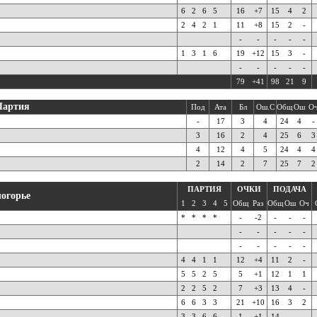
6
2
6
5
16
+7
15
4
2
2
4
2
1
11
+8
15
2
-
-
-
-
-
-
1
3
1
6
19
+12
15
3
-
-
-
-
-
-
79
+41
98
21
9
Партия
Под
Ата
Бл
Ош.С
Общ
Ош
О
-
17
3
4
24
4
-
3
16
2
4
25
6
3
4
12
4
5
24
4
4
2
14
2
7
25
7
2
ПАРТИЯ
ОЧКИ
ПОДАЧА
логорье
1
2
3
4
5
Общ
Раз
Общ
Ош
Оч
*
*
*
*
-
-2
-
-
-
-
-
-
-
-
-
-
-
-
-
4
4
1
1
12
+4
11
2
-
5
5
2
5
5
+1
12
1
1
2
2
5
2
7
+3
13
4
-
6
6
3
3
21
+10
16
3
2
3
3
6
6
1
+1
14
-
-