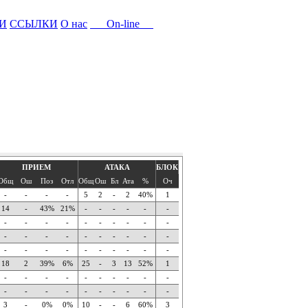
И
ССЫЛКИ
О нас
On-line
ПРИЕМ
АТАКА
БЛОК
Общ
Ош
Поз
Отл
Общ
Ош
Бл
Ата
%
Оч
-
-
-
-
5
2
-
2
40%
1
14
-
43%
21%
-
-
-
-
-
-
-
-
-
-
-
-
-
-
-
-
-
-
-
-
-
-
-
-
-
-
-
-
-
-
-
-
-
-
-
-
18
2
39%
6%
25
-
3
13
52%
1
-
-
-
-
-
-
-
-
-
-
-
-
-
-
-
-
-
-
-
-
3
-
0%
0%
10
-
-
6
60%
3