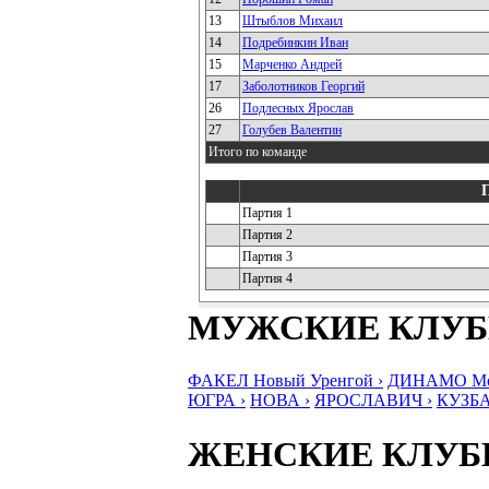
13
Штыблов Михаил
14
Подребинкин Иван
15
Марченко Андрей
17
Заболотников Георгий
26
Подлесных Ярослав
27
Голубев Валентин
Итого по команде
Партия 1
Партия 2
Партия 3
Партия 4
МУЖСКИЕ КЛУ
ФАКЕЛ Новый Уренгой ›
ДИНАМО Мос
ЮГРА ›
НОВА ›
ЯРОСЛАВИЧ ›
КУЗБА
ЖЕНСКИЕ КЛУ