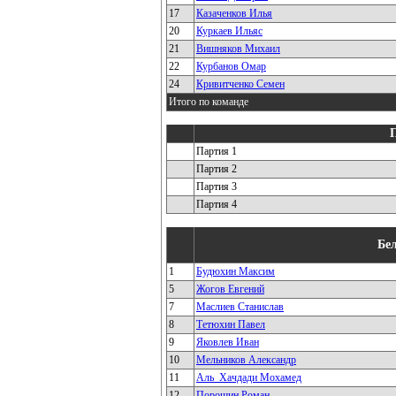
17
Казаченков Илья
20
Куркаев Ильяс
21
Вишняков Михаил
22
Курбанов Омар
24
Кривитченко Семен
Итого по команде
Партия 1
Партия 2
Партия 3
Партия 4
Бе
1
Будюхин Максим
5
Жогов Евгений
7
Маслиев Станислав
8
Тетюхин Павел
9
Яковлев Иван
10
Мельников Александр
11
Аль_Хачдади Мохамед
12
Порошин Роман