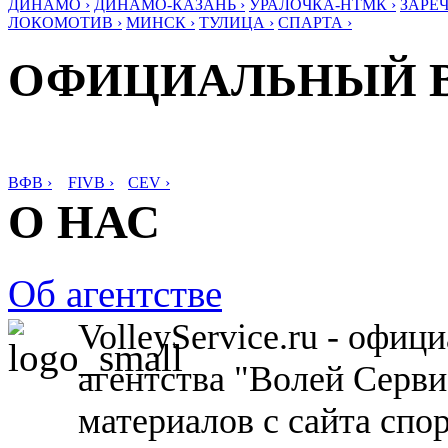
ДИНАМО ›
ДИНАМО-КАЗАНЬ ›
УРАЛОЧКА-НТМК ›
ЗАРЕЧ
ЛОКОМОТИВ ›
МИНСК ›
ТУЛИЦА ›
СПАРТА ›
ОФИЦИАЛЬНЫЙ 
ВФВ ›
FIVB ›
CEV ›
О НАС
Об агентстве
VolleyService.ru - офи
агентства "Волей Серв
материалов с сайта спо