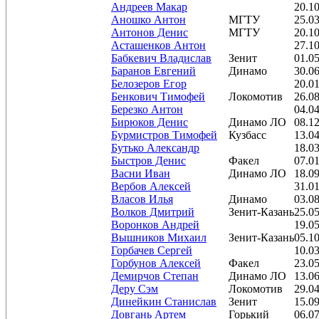
Андреев Макар
20.1
Аношко Антон
МГТУ
25.0
Антонов Денис
МГТУ
20.1
Асташенков Антон
27.1
Бабкевич Владислав
Зенит
01.0
Баранов Евгений
Динамо
30.0
Белозеров Егор
20.0
Бенкович Тимофей
Локомотив
26.0
Березко Антон
04.0
Бирюков Денис
Динамо ЛО
08.1
Бурмистров Тимофей
Кузбасс
13.0
Бутько Александр
18.0
Быстров Денис
Факел
07.0
Васни Иван
Динамо ЛО
18.0
Вербов Алексей
31.0
Власов Илья
Динамо
03.0
Волков Дмитрий
Зенит-Казань
25.0
Воронков Андрей
19.0
Вышников Михаил
Зенит-Казань
05.1
Горбачев Сергей
10.0
Горбунов Алексей
Факел
23.0
Демирчов Степан
Динамо ЛО
13.0
Деру Сэм
Локомотив
29.0
Динейкин Станислав
Зенит
15.0
Довгань Артем
Горький
06.0