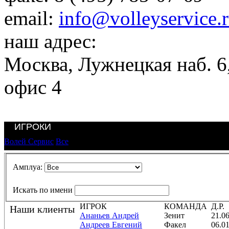
email:
info@volleyservice.
наш адрес:
Москва
,
Лужнецкая наб. 6,
офис 4
ИГРОКИ
Волей Сервис
Все
Амплуа:
Искать по имени
ИГРОК
КОМАНДА
Д.Р.
Наши клиенты
Ананьев Андрей
Зенит
21.0
Андреев Евгений
Факел
06.0