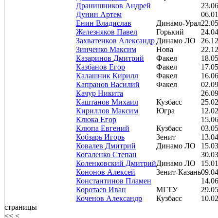
Дранишников Андрей
23.0
Дунин Артем
06.0
Енин Владислав
Динамо-Урал
22.0
Железняков Павел
Горький
24.0
Захватенков Александр
Динамо ЛО
26.1
Зинченко Максим
Нова
22.1
Казаринов Дмитрий
Факел
18.0
Казбанов Егор
Факел
17.0
Калашник Кирилл
Факел
16.0
Капранов Василий
Факел
02.0
Качур Никита
26.0
Каштанов Михаил
Кузбасс
25.0
Кириллов Максим
Югра
12.0
Клюка Егор
15.0
Клюпа Евгений
Кузбасс
03.0
Кобзарь Игорь
Зенит
13.0
Ковалев Дмитрий
Динамо ЛО
15.0
Когаленко Степан
30.0
Коленковский Дмитрий
Динамо ЛО
15.0
Кононов Алексей
Зенит-Казань
09.0
Константинов Пламен
14.0
Коротаев Иван
МГТУ
29.0
Коченов Александр
Кузбасс
10.0
страницы
<< <