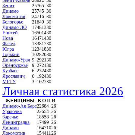
Зенит-Казань
28
82
2
30
Зенит
25
76
5
30
Динамо
25
74
5
30
Локомотив
24
71
6
30
Белогорье
21
64
9
30
Динамо ЛО
17
48
13
30
Енисей
16
50
14
30
Нова
16
47
14
30
Факел
13
38
17
30
Югра
12
34
18
30
Горький
10
28
20
30
Динамо-Урал
9
29
21
30
Оренбуржье
9
27
21
30
Кузбасс
6
23
24
30
Ярославич
6
19
24
30
МГТУ
3
10
27
30
Личная статистика 2026
ЖЕНЩИНЫ
В
О
П
И
Динамо-Ак Барс
22
68
4
26
Уралочка
22
65
4
26
Заречье
18
55
8
26
Ленинградка
17
49
9
26
Динамо
16
47
10
26
Локомотив
15
44
11
26