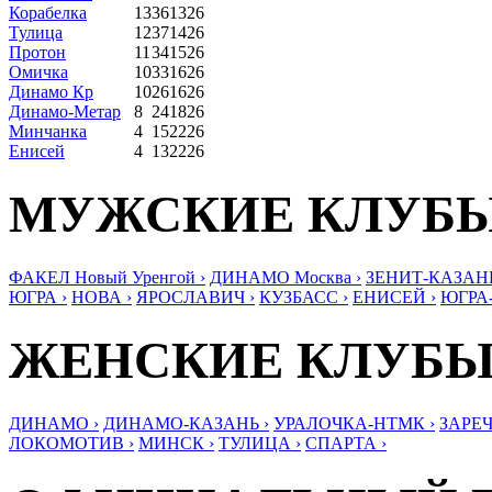
Корабелка
13
36
13
26
Тулица
12
37
14
26
Протон
11
34
15
26
Омичка
10
33
16
26
Динамо Кр
10
26
16
26
Динамо-Метар
8
24
18
26
Минчанка
4
15
22
26
Енисей
4
13
22
26
МУЖСКИЕ КЛУБ
ФАКЕЛ Новый Уренгой ›
ДИНАМО Москва ›
ЗЕНИТ-КАЗАНЬ
ЮГРА ›
НОВА ›
ЯРОСЛАВИЧ ›
КУЗБАСС ›
ЕНИСЕЙ ›
ЮГРА
ЖЕНСКИЕ КЛУБ
ДИНАМО ›
ДИНАМО-КАЗАНЬ ›
УРАЛОЧКА-НТМК ›
ЗАРЕЧ
ЛОКОМОТИВ ›
МИНСК ›
ТУЛИЦА ›
СПАРТА ›