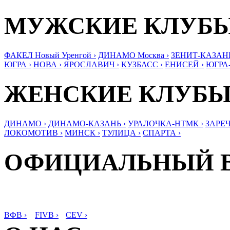
МУЖСКИЕ КЛУБ
ФАКЕЛ Новый Уренгой ›
ДИНАМО Москва ›
ЗЕНИТ-КАЗАНЬ
ЮГРА ›
НОВА ›
ЯРОСЛАВИЧ ›
КУЗБАСС ›
ЕНИСЕЙ ›
ЮГРА
ЖЕНСКИЕ КЛУБ
ДИНАМО ›
ДИНАМО-КАЗАНЬ ›
УРАЛОЧКА-НТМК ›
ЗАРЕЧ
ЛОКОМОТИВ ›
МИНСК ›
ТУЛИЦА ›
СПАРТА ›
ОФИЦИАЛЬНЫЙ 
ВФВ ›
FIVB ›
CEV ›